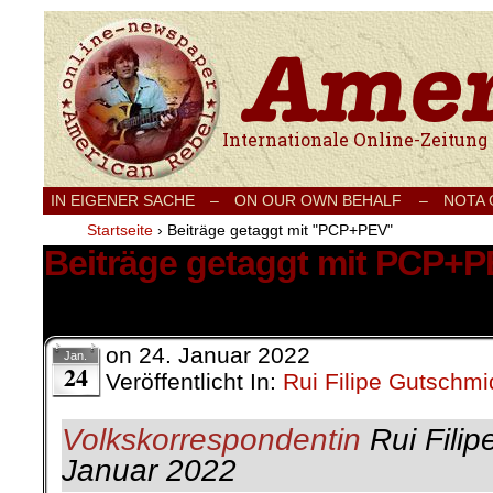
Internationale Onlinezeitung für Frieden
IN EIGENER SACHE
–
ON OUR OWN BEHALF –
NOTA
Startseite
›
Beiträge getaggt mit "PCP+PEV"
Beiträge getaggt mit PCP+
1 Ergebnis.
on
24. Januar 2022
Jan.
24
Veröffentlicht In:
Rui Filipe Gutschmi
Volkskorrespondentin
Rui Filip
Januar 2022