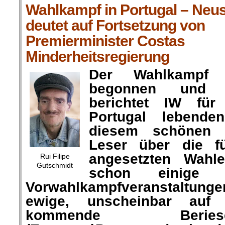
Wahlkampf in Portugal – Neu
deutet auf Fortsetzung von
Premierminister Costas
Minderheitsregierung
Der Wahlkampf 
begonnen und 
berichtet IW für
Portugal lebend
diesem schönen 
Leser über die f
angesetzten Wahl
Rui Filipe
Gutschmidt
schon einige 
Vorwahlkampfveranstaltunge
ewige, unscheinbar auf 
kommende Berie