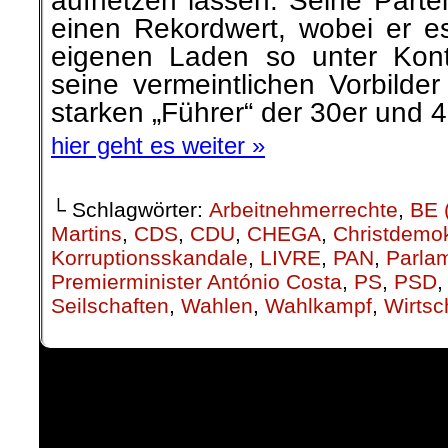
aufhetzen lassen. Seine Part
einen Rekordwert, wobei er es
eigenen Laden so unter Kont
seine vermeintlichen Vorbilde
starken „Führer“ der 30er und 
hier geht es weiter »
└ Schlagwörter:
Arbeitnehmerrechte
,
BE 
Martins
,
CDS
,
CDU
,
CHEGA
,
Christdemo
Korruptionsskandale
,
LIVRE
,
PAN
,
Parla
Premierminister António Costa
,
PS
,
PSD
Seilschaften
,
Wahlen
,
Wahlkampf
,
Wirts