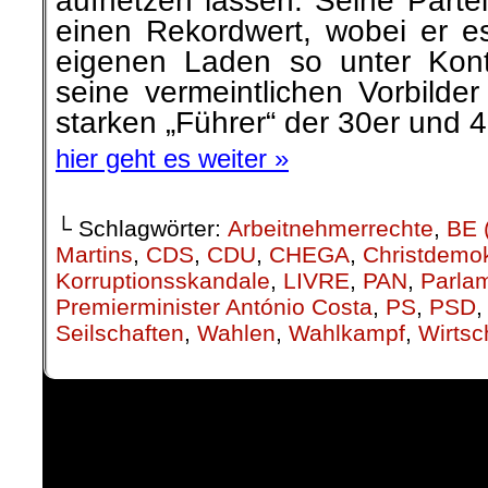
aufhetzen lassen. Seine Part
einen Rekordwert, wobei er es
eigenen Laden so unter Kont
seine vermeintlichen Vorbilde
starken „Führer“ der 30er und 
hier geht es weiter »
└ Schlagwörter:
Arbeitnehmerrechte
,
BE 
Martins
,
CDS
,
CDU
,
CHEGA
,
Christdemo
Korruptionsskandale
,
LIVRE
,
PAN
,
Parla
Premierminister António Costa
,
PS
,
PSD
Seilschaften
,
Wahlen
,
Wahlkampf
,
Wirts