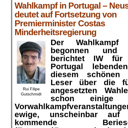
Wahlkampf in Portugal – Neu
deutet auf Fortsetzung von
Premierminister Costas
Minderheitsregierung
Der Wahlkampf 
begonnen und 
berichtet IW für
Portugal lebend
diesem schönen 
Leser über die f
angesetzten Wahl
Rui Filipe
Gutschmidt
schon einige 
Vorwahlkampfveranstaltunge
ewige, unscheinbar auf 
kommende Berie