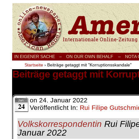
Internationale Onlinezeitung für Frieden
IN EIGENER SACHE
–
ON OUR OWN BEHALF –
NOTA
Startseite
›
Beiträge getaggt mit "Korruptionsskandale"
Beiträge getaggt mit Korru
1 Ergebnis.
on
24. Januar 2022
Jan.
24
Veröffentlicht In:
Rui Filipe Gutschmi
Volkskorrespondentin
Rui Filip
Januar 2022