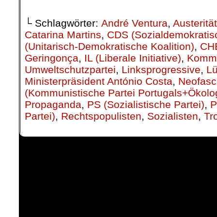
└ Schlagwörter:
André Ventura
,
Austerität
Catarina Martins
,
CDS (Sozialdemokratis
(Unitarisch-Demokratische Koalition)
,
CH
Geringonça
,
IL (Liberale Initiative)
,
Kommu
Umweltschutzpartei
,
Linksprogressive
,
L
Ministerpräsident António Costa
,
Neofasc
(Kommunistische Partei Portugals+Ökolog
Propaganda
,
PS (Sozialistische Partei)
,
P
Partei)
,
Rechtspopulisten
,
Sozialisten
,
Tr