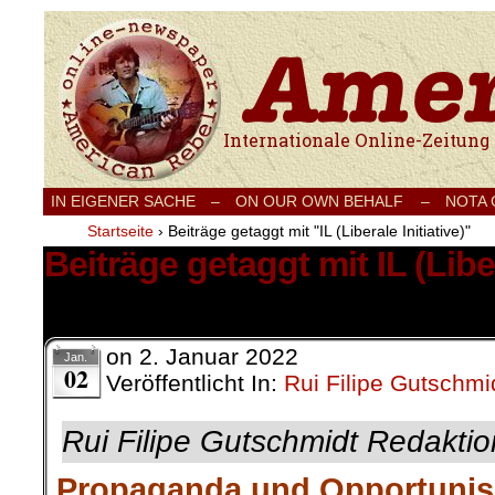
Internationale Onlinezeitung für Frieden
IN EIGENER SACHE
–
ON OUR OWN BEHALF –
NOTA
Startseite
›
Beiträge getaggt mit "IL (Liberale Initiative)"
Beiträge getaggt mit IL (Liber
1 Ergebnis.
on
2. Januar 2022
Jan.
02
Veröffentlicht In:
Rui Filipe Gutschmi
Rui Filipe Gutschmidt Redaktio
Propaganda und Opportuni