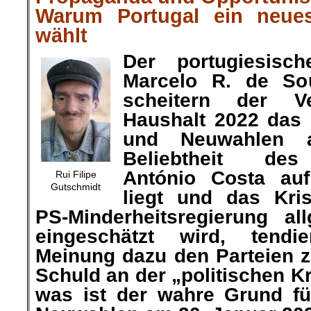
Warum Portugal ein neue
wählt
Der portugiesisch
Marcelo R. de S
scheitern der V
Haushalt 2022 das 
und Neuwahlen a
Beliebtheit des
António Costa auf
Rui Filipe
Gutschmidt
liegt und das Kr
PS-Minderheitsregierung al
eingeschätzt wird, tendie
Meinung dazu den Parteien z
Schuld an der „politischen K
was ist der wahre Grund fü