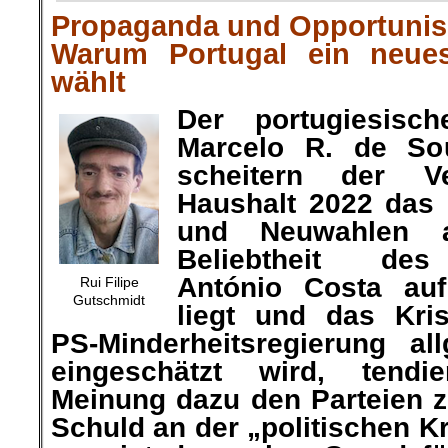
Propaganda und Opportuni
Warum Portugal ein neue
wählt
Der portugiesisch
Marcelo R. de S
scheitern der V
Haushalt 2022 das 
und Neuwahlen a
Beliebtheit des
António Costa auf
Rui Filipe
Gutschmidt
liegt und das Kr
PS-Minderheitsregierung al
eingeschätzt wird, tendie
Meinung dazu den Parteien z
Schuld an der „politischen K