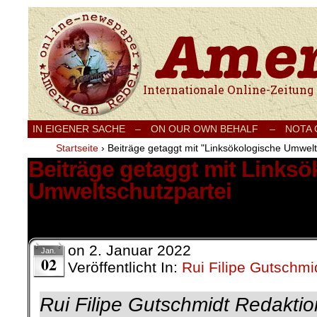
Internationale Onlinezeitung für Frieden
IN EIGENER SACHE
–
ON OUR OWN BEHALF –
NOTA
Startseite
›
Beiträge getaggt mit "Linksökologische Umwelt
Beiträge getaggt mit Links
Umweltschutzpartei
1 Ergebnis.
on
2. Januar 2022
Jan.
02
Veröffentlicht In:
Rui Filipe Gutschmi
Rui Filipe Gutschmidt Redaktio