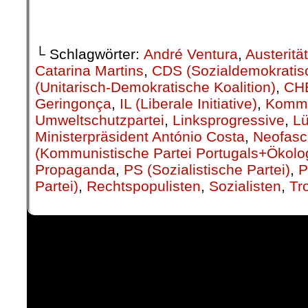
.
└ Schlagwörter:
André Ventura
,
Austerität
Catarina Martins
,
CDS (Sozialdemokratis
(Unitarisch-Demokratische Koalition)
,
CH
Geringonça
,
IL (Liberale Initiative)
,
Kommu
Umweltschutzpartei
,
Linksprogressive
,
L
Ministerpräsident António Costa
,
Neofasc
(Kommunistische Partei Portugals+Ökolog
Propaganda
,
PS (Sozialistische Partei)
,
P
Partei)
,
Rechtspopulisten
,
Sozialisten
,
Tr