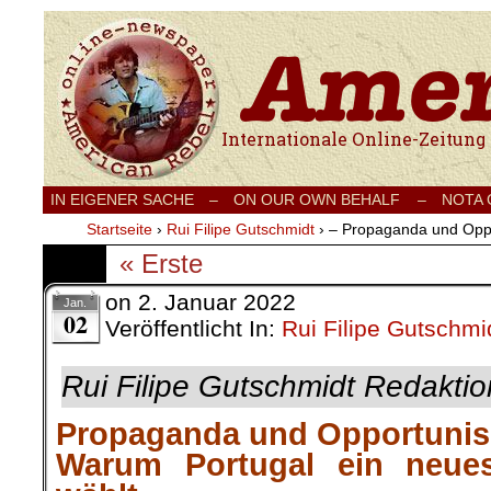
Internationale Onlinezeitung für Frieden
IN EIGENER SACHE
–
ON OUR OWN BEHALF –
NOTA
Startseite
›
Rui Filipe Gutschmidt
›
– Propaganda und Oppo
« Erste
on
2. Januar 2022
Jan.
02
Veröffentlicht In:
Rui Filipe Gutschmi
Rui Filipe Gutschmidt Redaktio
Propaganda und Opportuni
Warum Portugal ein neue