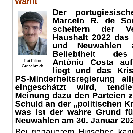
wählt
Der portugiesisch
Marcelo R. de S
scheitern der V
Haushalt 2022 das 
und Neuwahlen a
Beliebtheit des
António Costa auf
Rui Filipe
Gutschmidt
liegt und das Kr
PS-Minderheitsregierung al
eingeschätzt wird, tendie
Meinung dazu den Parteien z
Schuld an der „politischen K
was ist der wahre Grund fü
Neuwahlen a
m 30. Januar 20
Bei genauerem Hinsehen kann