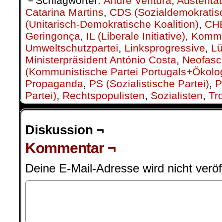
└ Schlagwörter:
André Ventura
,
Austerität
Catarina Martins
,
CDS (Sozialdemokratis
(Unitarisch-Demokratische Koalition)
,
CH
Geringonça
,
IL (Liberale Initiative)
,
Kommu
Umweltschutzpartei
,
Linksprogressive
,
L
Ministerpräsident António Costa
,
Neofasc
(Kommunistische Partei Portugals+Ökolog
Propaganda
,
PS (Sozialistische Partei)
,
P
Partei)
,
Rechtspopulisten
,
Sozialisten
,
Tr
Diskussion ¬
Kommentar ¬
Deine E-Mail-Adresse wird nicht veröff