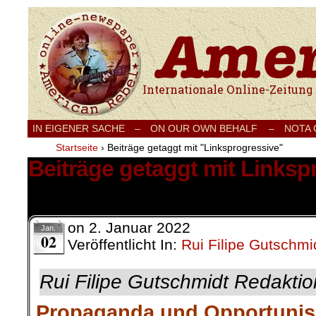
Internationale Onlinezeitung für Frieden
IN EIGENER SACHE
–
ON OUR OWN BEHALF –
NOTA
Startseite
›
Beiträge getaggt mit "Linksprogressive"
Beiträge getaggt mit Linksp
1 Ergebnis.
on
2. Januar 2022
Jan.
02
Veröffentlicht In:
Rui Filipe Gutschmi
Rui Filipe Gutschmidt Redaktio
Propaganda und Opportuni