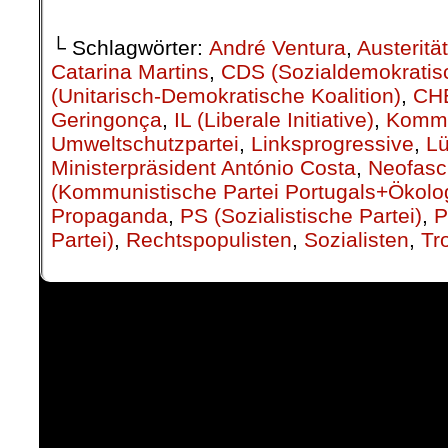
└ Schlagwörter:
André Ventura
,
Austerität
Catarina Martins
,
CDS (Sozialdemokratis
(Unitarisch-Demokratische Koalition)
,
CH
Geringonça
,
IL (Liberale Initiative)
,
Kommu
Umweltschutzpartei
,
Linksprogressive
,
L
Ministerpräsident António Costa
,
Neofasc
(Kommunistische Partei Portugals+Ökolog
Propaganda
,
PS (Sozialistische Partei)
,
P
Partei)
,
Rechtspopulisten
,
Sozialisten
,
Tr