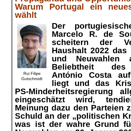
Warum Portugal ein neue
wählt
Der portugiesisch
Marcelo R. de S
scheitern der V
Haushalt 2022 das 
und Neuwahlen a
Beliebtheit des
António Costa auf
Rui Filipe
Gutschmidt
liegt und das Kr
PS-Minderheitsregierung al
eingeschätzt wird, tendie
Meinung dazu den Parteien z
Schuld an der „politischen K
was ist der wahre Grund fü