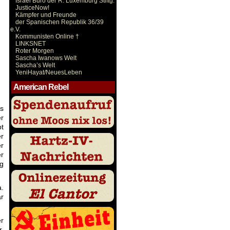
Israel Büro der R. Luxemburg Stiftg.
JusticeNow!
Kämpfer und Freunde
der Spanischen Republik 36/39
e.V.
Kommunisten Online †
LINKSNET
Roter Morgen
Sascha Iwanows Welt
Sascha’s Welt
YeniHayat/NeuesLeben
American Rebel
ls
er
bt
er
er
er
ig
a.
ar
r
r.