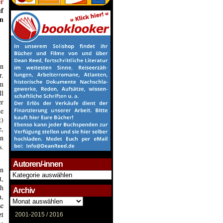
r
uf
en
en
r.
im
ll
er
ie
t)
e,
en
s.
Autoren/-innen
on
Autoren/-
t,
innen
ch
Archiv
n,
Archiv
se
zt
2001-2015 /
2016