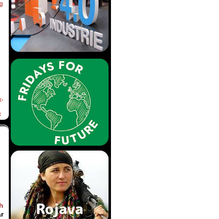
ng
k-
t
h
r