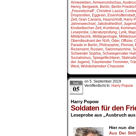
Armeeleben
,
Armeerundschau
,
Ausbruch
Henry
,
Bergwerk
,
Berlin
,
Berlin-Friedri
„Freundschaft“
,
Christine Laszar
,
Contra
Dropsrollen
,
Eggesin
,
Eisenhüttenstadt
Zeit
,
Gran Canaria
,
Haarschnitt
,
Harry 
Jahreswechsel
,
Jakobsfriedhof
,
Jugend
Knobelbecher-Zeit
,
Kombinat
,
Komman
Leseprobe
,
Literaturprüfung
,
Lyrik
,
Majo
Militärbezirk
,
Militärgeologie
,
Militärjour
Oberstleutnant der NVA
,
Oder
,
Offizier
,
O
Parade in Berlin
,
Philosophie
,
Pinnow
,
Rezensent
,
Russen
,
Salonmaschine
,
S
Schwester Sophia
,
Schwiegervater Ha
Sozialismus
,
Spiegelfechterei
,
Stalinall
der Jugend
,
Träumender Trommler
,
Trä
West
,
Wolokolamsker Chaussee
on
5. September 2019
Sep.
Veröffentlicht In:
Harry Popow
05
Harry Popow
Soldaten für den Fr
Leseprobe aus „Ausbruch aus 
.
Hier nun di
Aus Der Stil