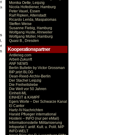
er
Monika Oette, Leipzig
is
Nicola Hofediener, Hamburg
Peter Vauel, Essen
Ralf Ripken, Altenstadt
Ricardo Lerida, Maspalomas
Steffen Weise
Susanne Fiebig, Hamburg
Wolfgang Huste, Ahrweiler
ls
Wolfgang Müller, Hamburg
),
Quasi B., Dresden
r
Kooperationspartner
in
Antikrieg.com
Arbeit-Zukunft
ANF NEWS
Berlin Bulletin by Victor Grossman
BIP jetzt BLOG
Dean-Reed-Archiv-Berlin
Der Stachel Leipzig
Die Freiheitsliebe
Die Welt vor 50 Jahren
Einheit-ML
EINHEIT & KAMPF
Egers Worte – Der Schwarze Kanal
El Cantor
Hartz-IV-Nachrichten
Harald Pflueger international
Hosteni – INFO (nur per eMail)
Informationsstelle Militarisierung
Infoportal f. antif. Kult. u. Polit. M/P
INFO-WELT