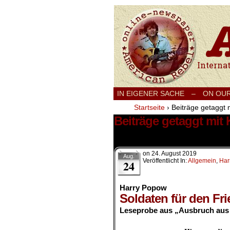
International
IN EIGENER SACHE
–
ON OU
Startseite
›
Beiträge getaggt 
Beiträge getaggt mit
2 Ergebnisse.
on
24. August 2019
Aug.
Veröffentlicht In:
Allgemein
,
Har
24
Harry Popow
Soldaten für den Fri
Leseprobe aus „Ausbruch aus 
.