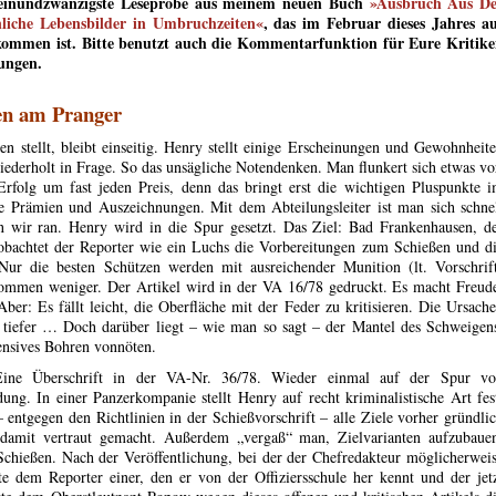
 einundzwanzigste Leseprobe aus meinem neuen Buch
»Ausbruch Aus De
önliche Lebensbilder in Umbruchzeiten«
, das im Februar dieses Jahres a
ommen ist. Bitte benutzt auch die Kommentarfunktion für Eure Kritik
ungen.
en am Pranger
n stellt, bleibt einseitig. Henry stellt einige Erscheinungen und Gewohnheit
ederholt in Frage. So das unsägliche Notendenken. Man flunkert sich etwas vo
rfolg um fast jeden Preis, denn das bringt erst die wichtigen Pluspunkte 
e Prämien und Auszeichnungen. Mit dem Abteilungsleiter ist man sich schne
n wir ran. Henry wird in die Spur gesetzt. Das Ziel: Bad Frankenhausen, d
obachtet der Reporter wie ein Luchs die Vorbereitungen zum Schießen und d
 Nur die besten Schützen werden mit ausreichender Munition (lt. Vorschrif
ommen weniger. Der Artikel wird in der VA 16/78 gedruckt. Es macht Freud
ber: Es fällt leicht, die Oberfläche mit der Feder zu kritisieren. Die Ursach
el tiefer … Doch darüber liegt – wie man so sagt – der Mantel des Schweigen
fensives Bohren vonnöten.
Eine Überschrift in der VA-Nr. 36/78. Wieder einmal auf der Spur v
ng. In einer Panzerkompanie stellt Henry auf recht kriminalistische Art fes
entgegen den Richtlinien in der Schießvorschrift – alle Ziele vorher gründli
n damit vertraut gemacht. Außerdem „vergaß“ man, Zielvarianten aufzubaue
s Schießen. Nach der Veröffentlichung, bei der der Chefredakteur möglicherwei
 dem Reporter einer, den er von der Offiziersschule her kennt und der jet