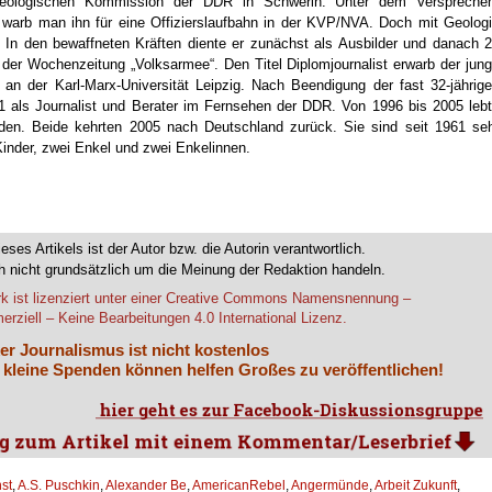
 Geologischen Kommission der DDR in Schwerin. Unter dem Verspreche
, warb man ihn für eine Offizierslaufbahn in der KVP/NVA. Doch mit Geolog
… In den bewaffneten Kräften diente er zunächst als Ausbilder und danach 
 der Wochenzeitung „Volksarmee“. Den Titel Diplomjournalist erwarb der jun
m an der Karl-Marx-Universität Leipzig. Nach Beendigung der fast 32-jährig
91 als Journalist und Berater im Fernsehen der DDR. Von 1996 bis 2005 leb
den. Beide kehrten 2005 nach Deutschland zurück. Sie sind seit 1961 se
 Kinder, zwei Enkel und zwei Enkelinnen.
.
ieses Artikels ist der Autor bzw. die Autorin verantwortlich.
 nicht grundsätzlich um die Meinung der Redaktion handeln.
k ist lizenziert unter einer Creative Commons Namensnennung –
rziell – Keine Bearbeitungen 4.0 International Lizenz.
er Journalismus ist nicht kostenlos
 kleine Spenden können helfen Großes zu veröffentlichen!
st
,
A.S. Puschkin
,
Alexander Be
,
AmericanRebel
,
Angermünde
,
Arbeit Zukunft
,