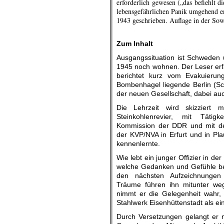
erforderlich gewesen („das befiehlt 
lebensgefährlichen Panik umgehend e
1943 geschrieben. Auflage in der Sow
.
Zum Inhalt
Ausgangssituation ist Schweden 
1945 noch wohnen. Der Leser erfä
berichtet kurz vom Evakuieru
Bombenhagel liegende Berlin (S
der neuen Gesellschaft, dabei au
Die Lehrzeit wird skizziert 
Steinkohlenrevier, mit Tätig
Kommission der DDR und mit de
der KVP/NVA in Erfurt und in Pl
kennenlernte.
Wie lebt ein junger Offizier in d
welche Gedanken und Gefühle b
den nächsten Aufzeichnungen 
Träume führen ihn mitunter we
nimmt er die Gelegenheit wahr,
Stahlwerk Eisenhüttenstadt als ein
Durch Versetzungen gelangt er