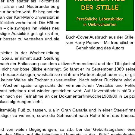
er und später als Politoffizier
 ihn, als er nach Neubrandenburg
ur berufen wird. Er beginnt ein
an der Karl-Marx-Universität in
glücklich verheiratet. Die Höhen
en – die zwingen ihn, vieles neu
tiger Ausbilder gelingt es ihm,
Buch-Cover Ausbruch aus der Stille
r besser zu verstehen und sie
von Harry Popow – Mit freundlicher
Genehmigung des Autors
gsleiter in der Wochenzeitung
r Spaß, er nimmt auch Stellung
ach der Entlassung aus dem aktiven Armeedienst und der Tätigkeit a
nicht nur böse Blicke einbringt. So fährt er im September 1989 sein
 herauszukriegen, weshalb sie mit ihrem Partner abgehauen ist; er gi
 keiner Weise als Tochter zu verurteilen. Nach seiner Rückkehr wird 
die Wochen später angesichts der vermeintlichen Verstöße und Fehl
evant scheinen und wieder gestrichen wird. Auf Unverständnis stößt 
s er nach der Teilnahme an der Dokumentarfilmwoche1988/89 in Leipz
hlussfolgerungen zieht.
tsmäßig Fuß zu fassen, u.a in Gran Canaria und in einer Steuerfirm
nstiger zu wohnen, sowie die Sehnsucht nach Ruhe führt das Ehepa
d von vielen Begegnungen, so z.B. bei der Geburtstagsfeier eine
 den Alltag und die feierlichen Momente in der „Stille“ nacherlebba