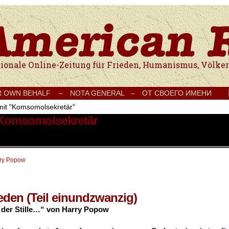
e Onlinezeitung für Frieden, Humanismus, Völkerverständigung und Kul
R OWN BEHALF –
NOTA GENERAL –
ОТ СВОЕГО ИМЕНИ
mit "Komsomolsekretär"
 Komsomolsekretär
ry Popow
eden (Teil einundzwanzig)
der Stille…“ von Harry Popow