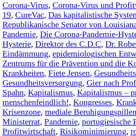
Corona-Virus
,
Corona-Virus und Profit
19
,
CureVac
,
Das kapitalistische Syste
Republikanische Senator von Louisian
Pandemie
,
Die Corona-Pandemie-Hyste
Hysterie
,
Direktor des C.D.C
,
Dr. Robe
Eindämmung
,
epidemiologischen Entw
Zentrums für die Prävention und die K
Krankheiten
,
Fiete Jensen
,
Gesundheit
Gesundheitsversorgung
,
Gier nach Prof
Spahn
,
Kapitalismus
,
Kapitalismus – p
menschenfeindlich!
,
Kongresses
,
Krank
Krisenzone
,
mediale Beruhigungspille
Ministerrat
,
Pandemie
,
portugiesische 
Profitwirtschaft
,
Risikominimierung
,
r