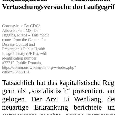
Vertuschungsversuche dort aufgegriff
Coronavirus. By CDC/
Alissa Eckert, MS; Dan
Higgins, MAM – This media
comes from the Centers for
Disease Control and
Prevention’s Public Health
Image Library (PHIL), with
identification number
#23312. Public Domain,
https://commons.wikimedia.org/w/index.php?
curid=86444014
Tatsächlich hat das kapitalistische Re
gern als „sozialistisch“ präsentiert, 
gelogen. Der Arzt Li Wenliang, der
neuartige Erkrankung berichtete u