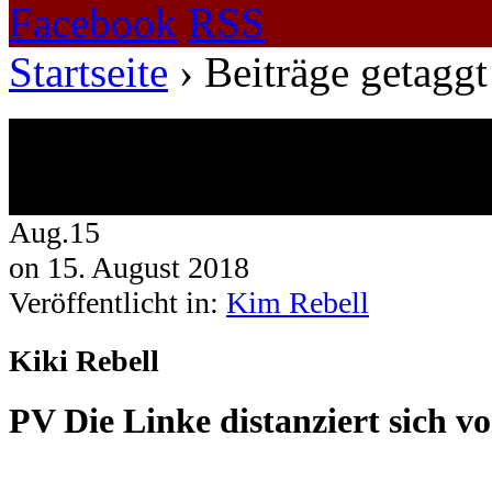
Facebook
RSS
Startseite
›
Beiträge getaggt
Beiträge getaggt mit Jens Spah
12 Ergebnisse.
Aug.
15
on
15. August 2018
Veröffentlicht in:
Kim Rebell
Kiki Rebell
PV Die Linke distanziert sich v
.