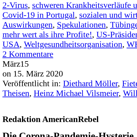
2-Virus
,
schweren Krankheitsverläufe u
Covid-19 in Portugal
,
sozialen und wir
Auswirkungen
,
Spekulationen
,
Tübing
mehr wert als ihre Profite!
,
US-Präside
USA
,
Weltgesundheitsorganisation
,
W
2
Kommentare
März
15
on
15. März 2020
Veröffentlicht in:
Diethard Möller
,
Fiet
Theisen
,
Heinz Michael Vilsmeier
,
Wil
Redaktion AmericanRebel
Die Corona-Pandemie-Hysterie