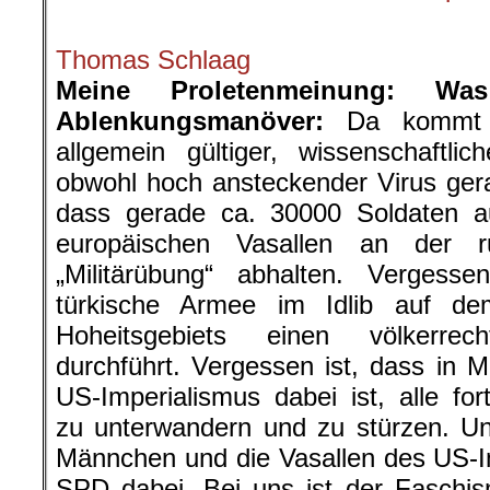
.
Thomas Schlaag
Meine Proletenmeinung: W
Ablenkungsmanöver:
Da kommt de
allgemein gültiger, wissenschaftli
obwohl hoch ansteckender Virus gerad
dass gerade ca. 30000 Soldaten 
europäischen Vasallen an der r
„Militärübung“ abhalten. Vergess
türkische Armee im Idlib auf d
Hoheitsgebiets einen völkerrecht
durchführt. Vergessen ist, dass in M
US-Imperialismus dabei ist, alle for
zu unterwandern und zu stürzen. U
Männchen und die Vasallen des US-I
SPD dabei. Bei uns ist der Faschi