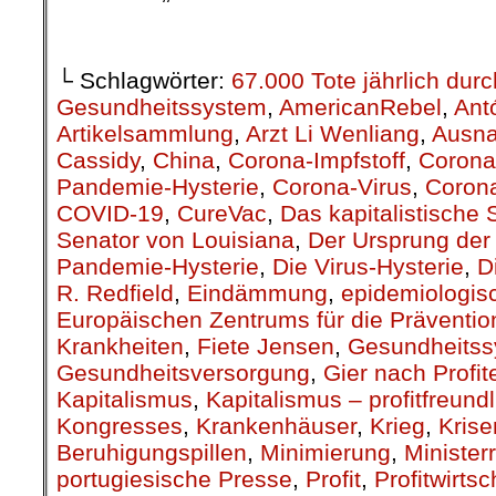
.
└ Schlagwörter:
67.000 Tote jährlich du
Gesundheitssystem
,
AmericanRebel
,
Ant
Artikelsammlung
,
Arzt Li Wenliang
,
Ausn
Cassidy
,
China
,
Corona-Impfstoff
,
Corona
Pandemie-Hysterie
,
Corona-Virus
,
Corona
COVID-19
,
CureVac
,
Das kapitalistische
Senator von Louisiana
,
Der Ursprung de
Pandemie-Hysterie
,
Die Virus-Hysterie
,
D
R. Redfield
,
Eindämmung
,
epidemiologis
Europäischen Zentrums für die Prävention
Krankheiten
,
Fiete Jensen
,
Gesundheits
Gesundheitsversorgung
,
Gier nach Profit
Kapitalismus
,
Kapitalismus – profitfreund
Kongresses
,
Krankenhäuser
,
Krieg
,
Kris
Beruhigungspillen
,
Minimierung
,
Ministerr
portugiesische Presse
,
Profit
,
Profitwirtsc