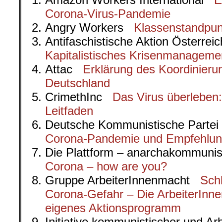
Corona-Virus-Pandemie
Angry Workers
Klassenstandpun
Antifaschistische Aktion Österre
Kapitalistisches Krisenmanageme
Attac
Erklärung des Koordinieru
Deutschland
CrimethInc
Das Virus überleben:
Leitfaden
Deutsche Kommunistische Part
Corona-Pandemie und Empfehlung
Die Plattform – anarchakommuni
Corona – how are you?
Gruppe ArbeiterInnenmacht
Sch
Corona-Gefahr – Die ArbeiterInne
eigenes Aktionsprogramm
Initiative kommunistischer und A