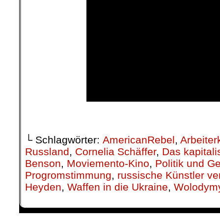
.
└ Schlagwörter:
AmericanRebel
,
Arbeiter
Russland
,
Cornelia Schäffer
,
Das kapital
Benson
,
Moviemento-Kino
,
Politik und Ge
Progromstimmung
,
russische Künstler ver
Heyden
,
Waffen in die Ukraine
,
Wolodymy