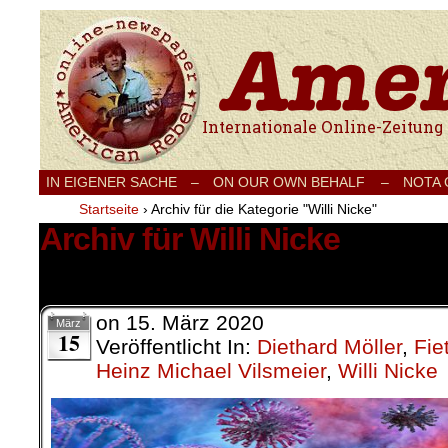
Internationale Onlinezeitung für Frieden
IN EIGENER SACHE
–
ON OUR OWN BEHALF –
NOTA
Startseite
›
Archiv für die Kategorie "Willi Nicke"
Archiv für Willi Nicke
3 Ergebnisse.
on
15. März 2020
März
15
Veröffentlicht In:
Diethard Möller
,
Fie
Heinz Michael Vilsmeier
,
Willi Nicke