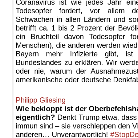
Coranavirus ist wie jedes Jahr ein
Todesopfer fordert, vor allem 
Schwachen in allen Ländern und somi
betrifft ca. 1 bis 2 Prozent der Bevö
ein Bruchteil davon Todesopfer fo
Menschen), die anderen werden wiede
Bayern mehr Infizierte gibt, i
Bundeslandes zu erklären. Wir werde
oder nie, warum der Ausnahmezust
amerikanische oder deutsche Denkfab
.
Philipp Gliesing
Wie bekloppt ist der Oberbefehlsha
eigentlich?
Denkt Trump etwa, dass 
immun sind – sie verschleppen den Vi
anderen… Unverantwortlich!
#StopDe