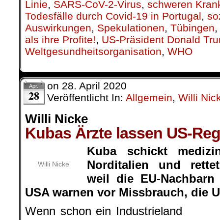
Linie
,
SARS-CoV-2-Virus
,
schweren Krank
Todesfälle durch Covid-19 in Portugal
,
so
Auswirkungen
,
Spekulationen
,
Tübingen
als ihre Profite!
,
US-Präsident Donald Tr
Weltgesundheitsorganisation
,
WHO
on
28. April 2020
Apr.
28
Veröffentlicht In:
Allgemein
,
Willi Nic
Willi Nicke
Kubas Ärzte lassen US-Re
Kuba schickt medizi
Norditalien und rett
Willi Nicke
weil die EU-Nachbarn 
USA warnen vor Missbrauch, die UN
Wenn schon ein Industrieland