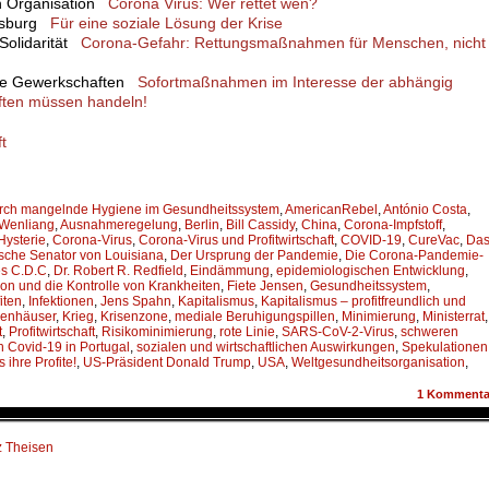
en Organisation
Corona Virus: Wer rettet wen?
uisburg
Für eine soziale Lösung der Krise
 Solidarität
Corona-Gefahr: Rettungsmaßnahmen für Menschen, nicht
che Gewerkschaften
Sofortmaßnahmen im Interesse der abhängig
ften müssen handeln!
t
durch mangelnde Hygiene im Gesundheitssystem
,
AmericanRebel
,
António Costa
,
 Wenliang
,
Ausnahmeregelung
,
Berlin
,
Bill Cassidy
,
China
,
Corona-Impfstoff
,
ysterie
,
Corona-Virus
,
Corona-Virus und Profitwirtschaft
,
COVID-19
,
CureVac
,
Da
sche Senator von Louisiana
,
Der Ursprung der Pandemie
,
Die Corona-Pandemie-
es C.D.C
,
Dr. Robert R. Redfield
,
Eindämmung
,
epidemiologischen Entwicklung
,
on und die Kontrolle von Krankheiten
,
Fiete Jensen
,
Gesundheitssystem
,
iten
,
Infektionen
,
Jens Spahn
,
Kapitalismus
,
Kapitalismus – profitfreundlich und
enhäuser
,
Krieg
,
Krisenzone
,
mediale Beruhigungspillen
,
Minimierung
,
Ministerrat
,
t
,
Profitwirtschaft
,
Risikominimierung
,
rote Linie
,
SARS-CoV-2-Virus
,
schweren
h Covid-19 in Portugal
,
sozialen und wirtschaftlichen Auswirkungen
,
Spekulationen
 ihre Profite!
,
US-Präsident Donald Trump
,
USA
,
Weltgesundheitsorganisation
,
1
Kommenta
tz Theisen