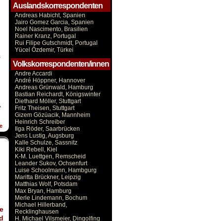
Auslandskorrespondenten
Andreas Habicht, Spanien
Jairo Gomez Garcia, Spanien
Noel Nascimento, Brasilien
Rainer Kranz, Portugal
Rui Filipe Gutschmidt, Portugal
Yücel Özdemir, Türkei
s
Volkskorrespondenten/innen
Andre Accardi
André Höppner, Hannover
Andreas Grünwald, Hamburg
Bastian Reichardt, Königswinter
Diethard Möller, Stuttgart
,
Fritz Theisen, Stuttgart
Gizem Gözüacik, Mannheim
Heinrich Schreiber
e
Ilga Röder, Saarbrücken
Jens Lustig, Augsburg
Kalle Schulze, Sassnitz
Kiki Rebell, Kiel
K-M. Luettgen, Remscheid
Leander Sukov, Ochsenfurt
Luise Schoolmann, Hambgurg
Maritta Brückner, Leipzig
Matthias Wolf, Potsdam
Max Bryan, Hamburg
Merle Lindemann, Bochum
Michael Hillerband,
e
Recklinghausen
d
H. Michael Vilsmeier, Dingolfing