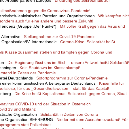
 und Arbeiterparteien Europas
Erklärung des Sekretariats zur
otfallmaßnahmen gegen die Coronavirus-Pandemie!
arxistisch-leninistischer Parteien und Organisationen
Wir kämpfen nic
sondern auch für eine andere und bessere Zukunft!
he Tendenz (Gruppe „Der Funke“)
Mit voller Kraft gegen das Virus und
he Alternative
Stellungnahme zur Covid-19-Pandemie
he Organisation/IV. Internationale
Corona-Krise: Solidarität heißt
Als Klasse zusammen stehen und kämpfen gegen Corona und
tion
Die Regierung lässt uns im Stich – unsere Antwort heißt Solidarität
hwenningen
Kein Shutdown im Klassenkampf!
rstand in Zeiten der Pandemie
Partei Deutschlands
Sofortprogramm zur Corona-Pandemie
au einer kommunistischen Arbeiterpartei Deutschlands
Krisenhilfe für
beitslose, für das
Gesundheitswesen – statt für das Kapital!
ürnberg
Die Krise heißt Kapitalismus! Solidarisch gegen Corona, Staat
avirus COVID-19 und der Situation in Österreich
ovid 19 und Militanz
listische Organisation
Solidarität in Zeiten von Corona
sche Organisation BEFREIUNG
Nieder mit dem Ausnahmezustand! Für
sprogramm statt Polizeistaat