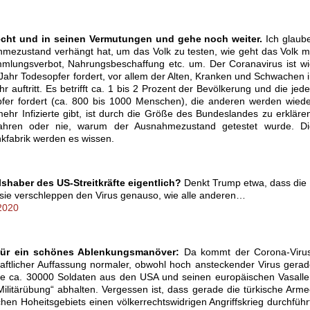
echt und in seinen Vermutungen und gehe noch weiter.
Ich glaub
mezustand verhängt hat, um das Volk zu testen, wie geht das Volk m
ammlungsverbot, Nahrungsbeschaffung etc. um. Der Coranavirus ist w
 Jahr Todesopfer fordert, vor allem der Alten, Kranken und Schwachen 
 auftritt. Es betrifft ca. 1 bis 2 Prozent der Bevölkerung und die jed
pfer fordert (ca. 800 bis 1000 Menschen), die anderen werden wied
ehr Infizierte gibt, ist durch die Größe des Bundeslandes zu erkläre
fahren oder nie, warum der Ausnahmezustand getestet wurde. Di
kfabrik werden es wissen.
shaber des US-Streitkräfte eigentlich?
Denkt Trump etwa, dass die
sie verschleppen den Virus genauso, wie alle anderen…
2020
für ein schönes Ablenkungsmanöver:
Da kommt der Corona-Virus
chaftlicher Auffassung normaler, obwohl hoch ansteckender Virus gera
rade ca. 30000 Soldaten aus den USA und seinen europäischen Vasall
ilitärübung“ abhalten. Vergessen ist, dass gerade die türkische Arm
hen Hoheitsgebiets einen völkerrechtswidrigen Angriffskrieg durchführ