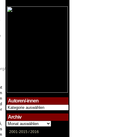
a
e
org/w/index.php?
ht
In
em
Autoren/-innen
nd
Autoren/-
r
innen
Archiv
Archiv
i,
as
2001-2015 /
2016
m