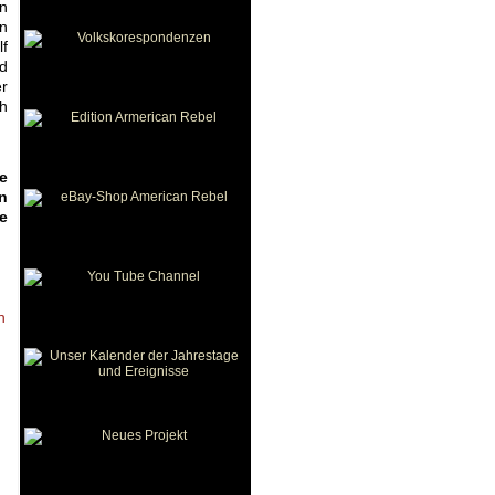
en
n
lf
d
er
ch
e
n
e
n