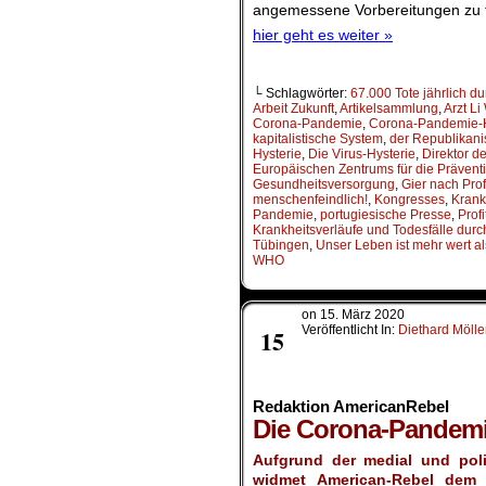
angemessene Vorbereitungen zu t
hier geht es weiter »
└ Schlagwörter:
67.000 Tote jährlich 
Arbeit Zukunft
,
Artikelsammlung
,
Arzt Li
Corona-Pandemie
,
Corona-Pandemie-H
kapitalistische System
,
der Republikani
Hysterie
,
Die Virus-Hysterie
,
Direktor d
Europäischen Zentrums für die Präventi
Gesundheitsversorgung
,
Gier nach Prof
menschenfeindlich!
,
Kongresses
,
Krank
Pandemie
,
portugiesische Presse
,
Profi
Krankheitsverläufe und Todesfälle durc
Tübingen
,
Unser Leben ist mehr wert als
WHO
on
15. März 2020
März
Veröffentlicht In:
Diethard Mölle
15
Redaktion AmericanRebel
Die Corona-Pandemi
Aufgrund der medial und pol
widmet American-Rebel
dem 