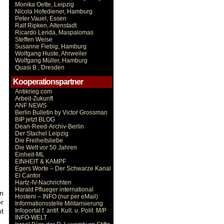
Monika Oette, Leipzig
Nicola Hofediener, Hamburg
Peter Vauel, Essen
Ralf Ripken, Altenstadt
Ricardo Lerida, Maspalomas
Steffen Weise
Susanne Fiebig, Hamburg
Wolfgang Huste, Ahrweiler
Wolfgang Müller, Hamburg
Quasi B., Dresden
Kooperationspartner
Antikrieg.com
Arbeit-Zukunft
ANF NEWS
Berlin Bulletin by Victor Grossman
BIP jetzt BLOG
Dean-Reed-Archiv-Berlin
Der Stachel Leipzig
Die Freiheitsliebe
Die Welt vor 50 Jahren
Einheit-ML
EINHEIT & KAMPF
Egers Worte – Der Schwarze Kanal
El Cantor
Hartz-IV-Nachrichten
Harald Pflueger international
n
Hosteni – INFO (nur per eMail)
r
Informationsstelle Militarisierung
mt
Infoportal f. antif. Kult. u. Polit. M/P
INFO-WELT