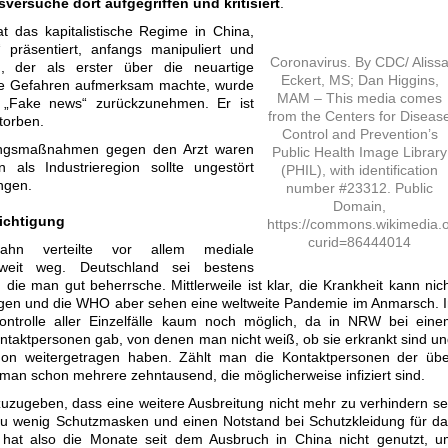
versuche dort aufgegriffen und kritisiert
.
at das kapitalistische Regime in China,
“ präsentiert, anfangs manipuliert und
Coronavirus. By CDC/ Aliss
, der als erster über die neuartige
Eckert, MS; Dan Higgins,
die Gefahren aufmerksam machte, wurde
MAM – This media comes
 „Fake news“ zurückzunehmen. Er ist
from the Centers for Diseas
torben.
Control and Prevention’s
kungsmaßnahmen gegen den Arzt waren
Public Health Image Library
als Industrieregion sollte ungestört
(PHIL), with identification
ingen.
number #23312. Public
Domain,
ichtigung
https://commons.wikimedia.
curid=86444014
pahn verteilte vor allem mediale
 weit weg. Deutschland sei bestens
“, die man gut beherrsche. Mittlerweile ist klar, die Krankheit kann nic
gen und die WHO aber sehen eine weltweite Pandemie im Anmarsch. 
Kontrolle aller Einzelfälle kaum noch möglich, da in NRW bei ein
ontaktpersonen gab, von denen man nicht weiß, ob sie erkrankt sind u
hon weitergetragen haben. Zählt man die Kontaktpersonen der übe
man schon mehrere zehntausend, die möglicherweise infiziert sind.
zugeben, dass eine weitere Ausbreitung nicht mehr zu verhindern se
 zu wenig Schutzmasken und einen Notstand bei Schutzkleidung für d
 hat also die Monate seit dem Ausbruch in China nicht genutzt, u