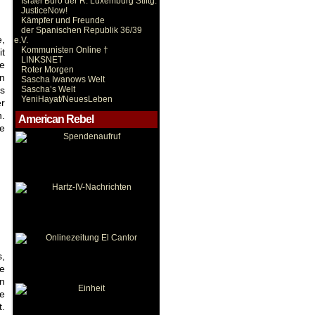
Israel Büro der R. Luxemburg Stiftg.
JusticeNow!
Kämpfer und Freunde
der Spanischen Republik 36/39
e,
e.V.
Kommunisten Online †
it
LINKSNET
ie
Roter Morgen
in
Sascha Iwanows Welt
es
Sascha’s Welt
YeniHayat/NeuesLeben
er
n.
American Rebel
e
,
de
en
ee
t.