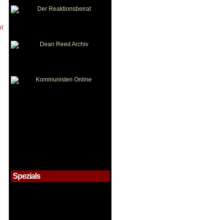
ht
!
Spezials