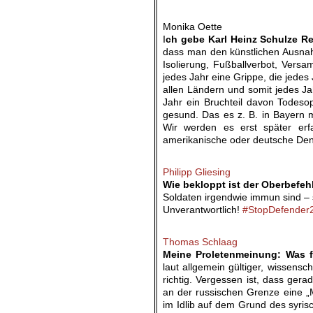
.
Monika Oette
I
ch gebe Karl Heinz Schulze R
dass man den künstlichen Ausnah
Isolierung, Fußballverbot, Vers
jedes Jahr eine Grippe, die jedes
allen Ländern und somit jedes Jahr
Jahr ein Bruchteil davon Todeso
gesund. Das es z. B. in Bayern m
Wir werden es erst später er
amerikanische oder deutsche Den
.
Philipp Gliesing
Wie bekloppt ist der Oberbefehl
Soldaten irgendwie immun sind – 
Unverantwortlich!
#StopDefender
.
Thomas Schlaag
Meine Proletenmeinung: Was 
laut allgemein gültiger, wissens
richtig. Vergessen ist, dass ge
an der russischen Grenze eine „M
im Idlib auf dem Grund des syrisc