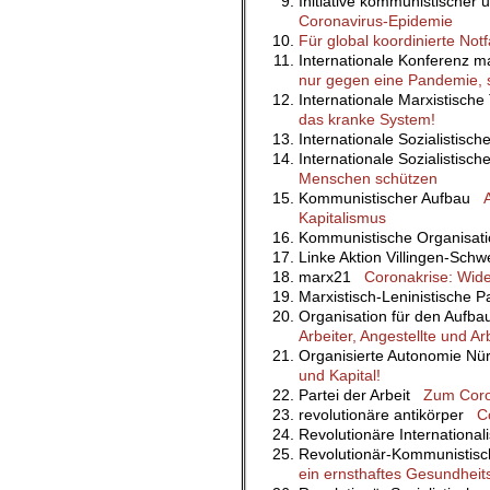
Initiative kommunistischer
Coronavirus-Epidemie
Für global koordinierte N
Internationale Konferenz m
nur gegen eine Pandemie, 
Internationale Marxistisc
das kranke System!
Internationale Sozialistisc
Internationale Sozialistisc
Menschen schützen
Kommunistischer Aufbau
Kapitalismus
Kommunistische Organisa
Linke Aktion Villingen-Sc
marx21
Coronakrise: Wide
Marxistisch-Leninistische 
Organisation für den Aufb
Arbeiter, Angestellte und Ar
Organisierte Autonomie N
und Kapital!
Partei der Arbeit
Zum Coron
revolutionäre antikörper
C
Revolutionäre Internationa
Revolutionär-Kommunisti
ein ernsthaftes Gesundheit