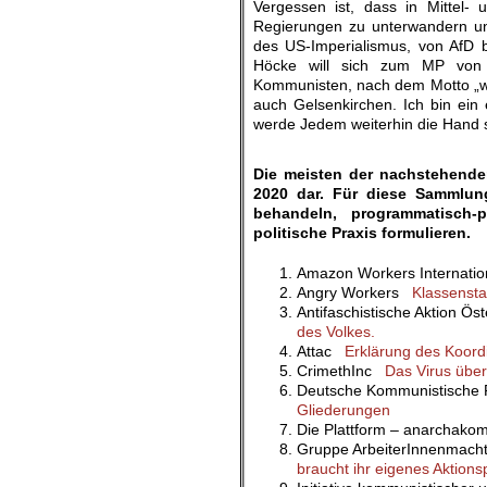
Vergessen ist, dass in Mittel- u
Regierungen zu unterwandern un
des US-Imperialismus, von AfD 
Höcke will sich zum MP von T
Kommunisten, nach dem Motto „we
auch Gelsenkirchen. Ich bin ein e
werde Jedem weiterhin die Hand s
.
Die meisten der nachstehende
2020 dar. Für diese Sammlun
behandeln, programmatisch-p
politische Praxis formulieren.
Amazon Workers Internati
Angry Workers
Klassensta
Antifaschistische Aktion Ö
des Volkes.
Attac
Erklärung des Koord
CrimethInc
Das Virus über
Deutsche Kommunistische
Gliederungen
Die Plattform – anarchako
Gruppe ArbeiterInnenmac
braucht ihr eigenes Aktio