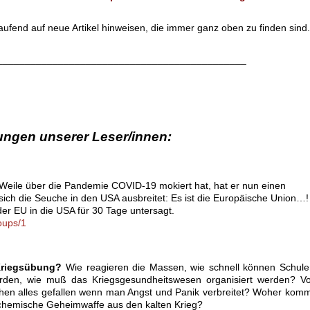
ufend auf neue Artikel hinweisen, die immer ganz oben zu finden sind.
.
_____________________________________________
ngen unserer Leser/innen:
eile über die Pandemie COVID-19 mokiert hat, hat er nun einen
sich die Seuche in den USA ausbreitet: Es ist die Europäische Union…!
der EU in die USA für 30 Tage untersagt.
oups/1
 Kriegsübung?
Wie reagieren die Massen, wie schnell können Schule
erden, wie muß das Kriegsgesundheitswesen organisiert werden? Vo
chen alles gefallen wenn man Angst und Panik verbreitet? Woher kom
iochemische Geheimwaffe aus den kalten Krieg?