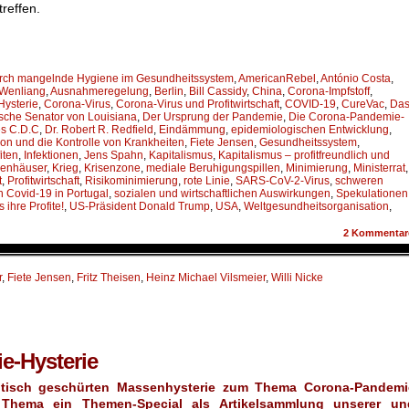
reffen.
durch mangelnde Hygiene im Gesundheitssystem
,
AmericanRebel
,
António Costa
,
 Wenliang
,
Ausnahmeregelung
,
Berlin
,
Bill Cassidy
,
China
,
Corona-Impfstoff
,
ysterie
,
Corona-Virus
,
Corona-Virus und Profitwirtschaft
,
COVID-19
,
CureVac
,
Da
sche Senator von Louisiana
,
Der Ursprung der Pandemie
,
Die Corona-Pandemie-
es C.D.C
,
Dr. Robert R. Redfield
,
Eindämmung
,
epidemiologischen Entwicklung
,
on und die Kontrolle von Krankheiten
,
Fiete Jensen
,
Gesundheitssystem
,
iten
,
Infektionen
,
Jens Spahn
,
Kapitalismus
,
Kapitalismus – profitfreundlich und
enhäuser
,
Krieg
,
Krisenzone
,
mediale Beruhigungspillen
,
Minimierung
,
Ministerrat
,
t
,
Profitwirtschaft
,
Risikominimierung
,
rote Linie
,
SARS-CoV-2-Virus
,
schweren
h Covid-19 in Portugal
,
sozialen und wirtschaftlichen Auswirkungen
,
Spekulationen
 ihre Profite!
,
US-Präsident Donald Trump
,
USA
,
Weltgesundheitsorganisation
,
2
Kommentar
r
,
Fiete Jensen
,
Fritz Theisen
,
Heinz Michael Vilsmeier
,
Willi Nicke
e-Hysterie
itisch geschürten Massenhysterie zum Thema Corona-Pandemi
Thema ein Themen-Special als Artikelsammlung unserer un