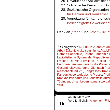
Revolutionär Sozialistisch
Solidarische Bewegung D
Sozialistische Organisation
für Banken und Konzerne!
Vernetzung für kämpferis
Beschäftigten! Gewerkscha
Dank an „
trend
“ und
Arbeit-Zukunf
.
└ Schlagwörter:
67.000 Tote jährlich 
Arbeit Zukunft
,
Artikelsammlung
,
Arzt Li
Corona-Pandemie
,
Corona-Pandemie-H
kapitalistische System
,
der Republikani
Hysterie
,
Die Virus-Hysterie
,
Direktor d
Europäischen Zentrums für die Präventi
Gesundheitsversorgung
,
Gier nach Prof
menschenfeindlich!
,
Kongresses
,
Krank
Pandemie
,
portugiesische Presse
,
Profi
Krankheitsverläufe und Todesfälle durc
Tübingen
,
Unser Leben ist mehr wert als
WHO
on
16. März 2020
März
Veröffentlicht In:
Allgemein
,
Fri
16