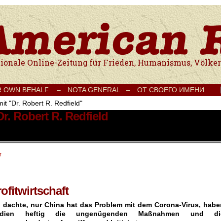
e Onlinezeitung für Frieden, Humanismus, Völkerverständigung und Kul
R OWN BEHALF –
NOTA GENERAL –
ОТ СВОЕГО ИМЕНИ
it "Dr. Robert R. Redfield"
Dr. Robert R. Redfield
r
fitwirtschaft
 dachte, nur China hat das Problem mit dem Corona-Virus, habe
edien heftig die ungenügenden Maßnahmen und di