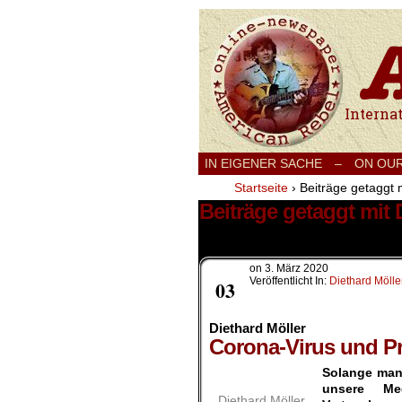
International
IN EIGENER SACHE
–
ON OU
Startseite
›
Beiträge getaggt m
Beiträge getaggt mit 
13 Ergebnisse.
on
3. März 2020
März
Veröffentlicht In:
Diethard Mölle
03
Diethard Möller
Corona-Virus und Pro
Solange man
unsere M
Diethard Möller