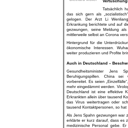
Vertuschungs
Tatsächlich h
das sich gern als „sozialistisch
gelogen. Der Arzt Li Wenliang
Erkrankung berichtete und auf 
gezwungen, seine Meldung als
mittlerweile selbst an Corona vers
Hintergrund für die Unterdrüc
ökonomische Interessen. Wuhan 
weiter produzieren und Profite br
.
Auch in Deutschland – Beschw
Gesundheitsminister Jens S
Beruhigungspillen. China sei
vorbereitet. Es seien „Einzelfälle
mehr eingedämmt werden. Virolo
Deutschland ist eine effektive 
Erkrankten allein über tausend K
das Virus weitertragen oder sc
tausend Kontaktpersonen, so hat 
Als Jens Spahn gezwungen war zu
erklärte er kurz darauf, dass es
medizinische Personal gebe. Er