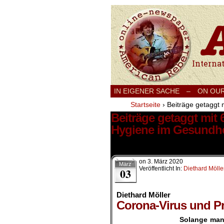
International
IN EIGENER SACHE
–
ON OU
Startseite
›
Beiträge getaggt 
Beiträge getaggt mit 
Hygiene im Gesundh
11 Ergebnisse.
on
3. März 2020
März
Veröffentlicht In:
Diethard Mölle
03
Diethard Möller
Corona-Virus und Pro
Solange man