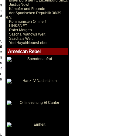
Israel Büro der R. Luxemburg Stiftg.
n
JusticeNow!
Kämpfer und Freunde
r
der Spanischen Republik 36/39
mt
e.V.
Kommunisten Online †
LINKSNET
Roter Morgen
Sascha Iwanows Welt
Sascha’s Welt
e,
YeniHayat/NeuesLeben
it
American Rebel
ie
in
es
er
n.
e
,