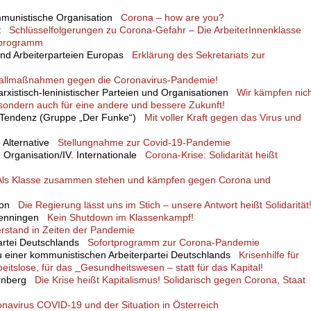
mmunistische Organisation
Corona – how are you?
ht
Schlüsselfolgerungen zu Corona-Gefahr – Die ArbeiterInnenklasse
nsprogramm
 und Arbeiterparteien Europas
Erklärung des Sekretariats zur
otfallmaßnahmen gegen die Coronavirus-Pandemie!
arxistisch-leninistischer Parteien und Organisationen
Wir kämpfen nic
sondern auch für eine andere und bessere Zukunft!
he Tendenz (Gruppe „Der Funke“)
Mit voller Kraft gegen das Virus und
he Alternative
Stellungnahme zur Covid-19-Pandemie
he Organisation/IV. Internationale
Corona-Krise: Solidarität heißt
Als Klasse zusammen stehen und kämpfen gegen Corona und
tion
Die Regierung lässt uns im Stich – unsere Antwort heißt Solidarität
hwenningen
Kein Shutdown im Klassenkampf!
rstand in Zeiten der Pandemie
Partei Deutschlands
Sofortprogramm zur Corona-Pandemie
au einer kommunistischen Arbeiterpartei Deutschlands
Krisenhilfe für
beitslose, für das
Gesundheitswesen – statt für das Kapital!
ürnberg
Die Krise heißt Kapitalismus! Solidarisch gegen Corona, Staat
avirus COVID-19 und der Situation in Österreich