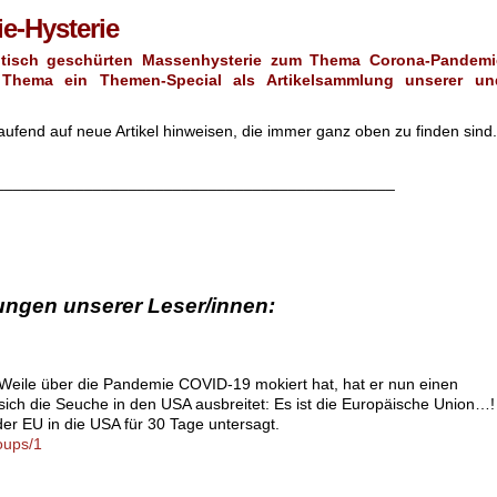
e-Hysterie
itisch geschürten Massenhysterie zum Thema Corona-Pandemi
Thema ein Themen-Special als Artikelsammlung unserer un
ufend auf neue Artikel hinweisen, die immer ganz oben zu finden sind.
.
_____________________________________________
ngen unserer Leser/innen:
eile über die Pandemie COVID-19 mokiert hat, hat er nun einen
sich die Seuche in den USA ausbreitet: Es ist die Europäische Union…!
der EU in die USA für 30 Tage untersagt.
oups/1