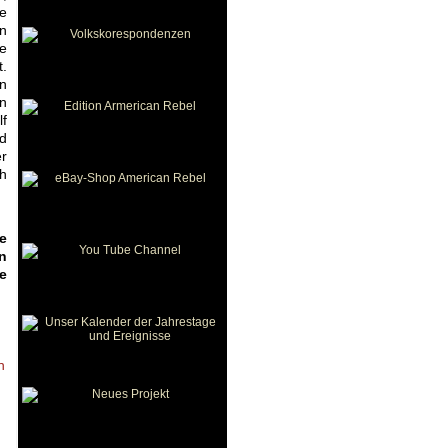
de
en
ee
t.
en
n
lf
d
er
ch
e
n
e
n