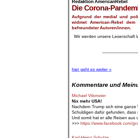
Redaktion AmericanRebel
Die Corona-Pandemi
Aufgrund der medial und pol
widmet American-Rebel
dem 
befreundeter Autoren/innen.
Wir werden unsere Leserschaft la
______________
hier geht es weiter »
Kommentare und Meinu
Michael Vilsmeier
Nix mehr USA!
Nachdem Trump sich eine ganze W
Schuldigen dafür gefunden, dass 
Und somit hat er alle Reisen aus 
>>>
https://www.facebook.com/gr
.
Karl-Heinz Schulze