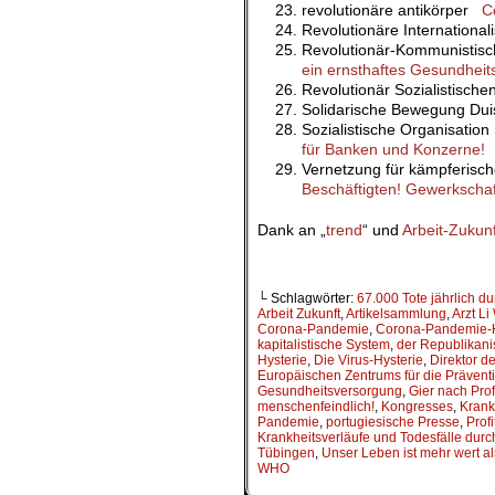
revolutionäre antikörper
C
Revolutionäre Internationa
Revolutionär-Kommunisti
ein ernsthaftes Gesundheit
Revolutionär Sozialistisch
Solidarische Bewegung D
Sozialistische Organisation
für Banken und Konzerne!
Vernetzung für kämpferis
Beschäftigten! Gewerkscha
Dank an „
trend
“ und
Arbeit-Zukunf
.
└ Schlagwörter:
67.000 Tote jährlich 
Arbeit Zukunft
,
Artikelsammlung
,
Arzt Li
Corona-Pandemie
,
Corona-Pandemie-H
kapitalistische System
,
der Republikani
Hysterie
,
Die Virus-Hysterie
,
Direktor d
Europäischen Zentrums für die Präventi
Gesundheitsversorgung
,
Gier nach Prof
menschenfeindlich!
,
Kongresses
,
Krank
Pandemie
,
portugiesische Presse
,
Profi
Krankheitsverläufe und Todesfälle durc
Tübingen
,
Unser Leben ist mehr wert als
WHO