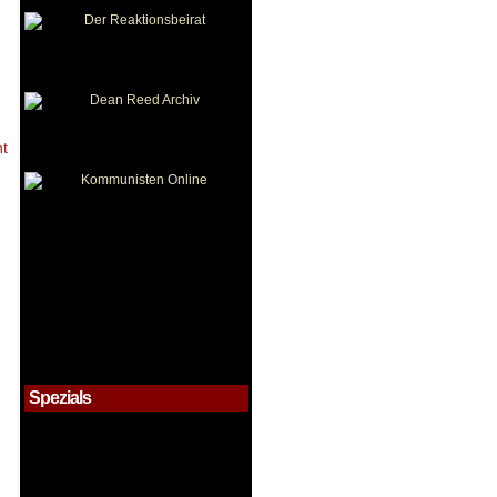
ht
!
Spezials