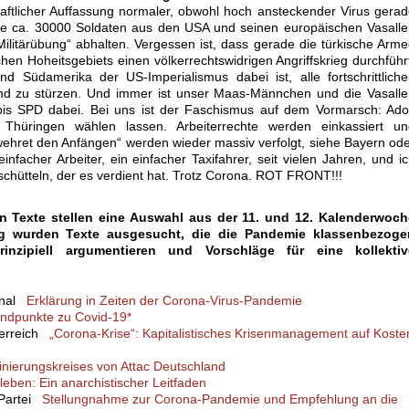
chaftlicher Auffassung normaler, obwohl hoch ansteckender Virus gera
rade ca. 30000 Soldaten aus den USA und seinen europäischen Vasall
ilitärübung“ abhalten. Vergessen ist, dass gerade die türkische Arm
hen Hoheitsgebiets einen völkerrechtswidrigen Angriffskrieg durchführ
nd Südamerika der US-Imperialismus dabei ist, alle fortschrittlich
d zu stürzen. Und immer ist unser Maas-Männchen und die Vasalle
bis SPD dabei. Bei uns ist der Faschismus auf dem Vormarsch: Ado
hüringen wählen lassen. Arbeiterrechte werden einkassiert un
hret den Anfängen“ werden wieder massiv verfolgt, siehe Bayern od
infacher Arbeiter, ein einfacher Taxifahrer, seit vielen Jahren, und i
chütteln, der es verdient hat. Trotz Corona. ROT FRONT!!!
n Texte stellen eine Auswahl aus der 11. und 12. Kalenderwoch
g wurden Texte ausgesucht, die die Pandemie klassenbezoge
rinzipiell argumentieren und Vorschläge für eine kollektiv
onal
Erklärung in Zeiten der Corona-Virus-Pandemie
ndpunkte zu Covid-19*
sterreich
„Corona-Krise“: Kapitalistisches Krisenmanagement auf Koste
inierungskreises von Attac Deutschland
leben: Ein anarchistischer Leitfaden
 Partei
Stellungnahme zur Corona-Pandemie und Empfehlung an die