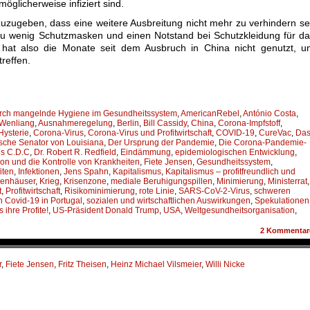
glicherweise infiziert sind.
zugeben, dass eine weitere Ausbreitung nicht mehr zu verhindern se
 zu wenig Schutzmasken und einen Notstand bei Schutzkleidung für d
 hat also die Monate seit dem Ausbruch in China nicht genutzt, u
reffen.
durch mangelnde Hygiene im Gesundheitssystem
,
AmericanRebel
,
António Costa
,
 Wenliang
,
Ausnahmeregelung
,
Berlin
,
Bill Cassidy
,
China
,
Corona-Impfstoff
,
ysterie
,
Corona-Virus
,
Corona-Virus und Profitwirtschaft
,
COVID-19
,
CureVac
,
Da
sche Senator von Louisiana
,
Der Ursprung der Pandemie
,
Die Corona-Pandemie-
es C.D.C
,
Dr. Robert R. Redfield
,
Eindämmung
,
epidemiologischen Entwicklung
,
on und die Kontrolle von Krankheiten
,
Fiete Jensen
,
Gesundheitssystem
,
iten
,
Infektionen
,
Jens Spahn
,
Kapitalismus
,
Kapitalismus – profitfreundlich und
enhäuser
,
Krieg
,
Krisenzone
,
mediale Beruhigungspillen
,
Minimierung
,
Ministerrat
,
t
,
Profitwirtschaft
,
Risikominimierung
,
rote Linie
,
SARS-CoV-2-Virus
,
schweren
h Covid-19 in Portugal
,
sozialen und wirtschaftlichen Auswirkungen
,
Spekulationen
 ihre Profite!
,
US-Präsident Donald Trump
,
USA
,
Weltgesundheitsorganisation
,
2
Kommentar
r
,
Fiete Jensen
,
Fritz Theisen
,
Heinz Michael Vilsmeier
,
Willi Nicke