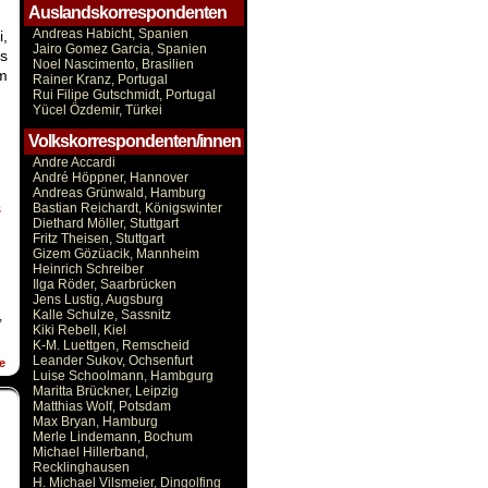
Auslandskorrespondenten
Andreas Habicht, Spanien
i,
Jairo Gomez Garcia, Spanien
as
Noel Nascimento, Brasilien
m
Rainer Kranz, Portugal
Rui Filipe Gutschmidt, Portugal
Yücel Özdemir, Türkei
Volkskorrespondenten/innen
Andre Accardi
André Höppner, Hannover
Andreas Grünwald, Hamburg
Bastian Reichardt, Königswinter
s
Diethard Möller, Stuttgart
Fritz Theisen, Stuttgart
Gizem Gözüacik, Mannheim
Heinrich Schreiber
Ilga Röder, Saarbrücken
Jens Lustig, Augsburg
Kalle Schulze, Sassnitz
,
Kiki Rebell, Kiel
K-M. Luettgen, Remscheid
Leander Sukov, Ochsenfurt
e
Luise Schoolmann, Hambgurg
Maritta Brückner, Leipzig
Matthias Wolf, Potsdam
Max Bryan, Hamburg
Merle Lindemann, Bochum
Michael Hillerband,
Recklinghausen
H. Michael Vilsmeier, Dingolfing