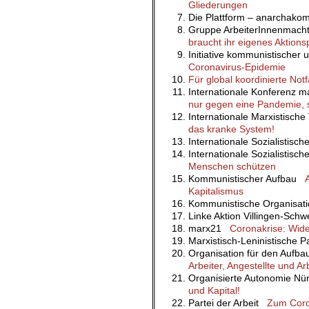
Gliederungen
Die Plattform – anarchako
Gruppe ArbeiterInnenmac
braucht ihr eigenes Aktio
Initiative kommunistischer
Coronavirus-Epidemie
Für global koordinierte N
Internationale Konferenz m
nur gegen eine Pandemie, 
Internationale Marxistisc
das kranke System!
Internationale Sozialistisc
Internationale Sozialistisc
Menschen schützen
Kommunistischer Aufbau
Kapitalismus
Kommunistische Organisa
Linke Aktion Villingen-Sc
marx21
Coronakrise: Wide
Marxistisch-Leninistische 
Organisation für den Aufb
Arbeiter, Angestellte und Ar
Organisierte Autonomie N
und Kapital!
Partei der Arbeit
Zum Coron