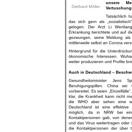
unsere M
Diethard Möller
Vertuschungs
Tatsächlich h
das sich gern als „sozialistisch
gelogen. Der Arzt Li Wenliang
Erkrankung berichtete und auf 
gezwungen, seine Meldung als
mittlerweile selbst an Corona vers
Hintergrund für die Unterdrüc
ökonomische Interessen. Wuhan 
weiter produzieren und Profite br
.
Auch in Deutschland – Beschw
Gesundheitsminister Jens S
Beruhigungspillen. China sei
vorbereitet. Es seien „Einzelfälle“
klar, die Krankheit kann nicht 
die WHO aber sehen eine we
Deutschland ist eine effektive 
möglich, da in NRW bei eine
Kontaktpersonen gab, von denen
und das Virus weitertragen oder
die Kontaktpersonen der über 