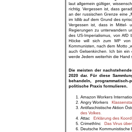
laut allgemein gültiger, wissens
richtig. Vergessen ist, dass ge
an der russischen Grenze eine „M
im Idlib auf dem Grund des syrisc
Vergessen ist, dass in Mittel- u
Regierungen zu unterwandern un
des US-Imperialismus, von AfD 
Höcke will sich zum MP von T
Kommunisten, nach dem Motto „we
auch Gelsenkirchen. Ich bin ein e
werde Jedem weiterhin die Hand s
.
Die meisten der nachstehende
2020 dar. Für diese Sammlun
behandeln, programmatisch-p
politische Praxis formulieren.
Amazon Workers Internati
Angry Workers
Klassensta
Antifaschistische Aktion Ö
des Volkes.
Attac
Erklärung des Koord
CrimethInc
Das Virus über
Deutsche Kommunistische