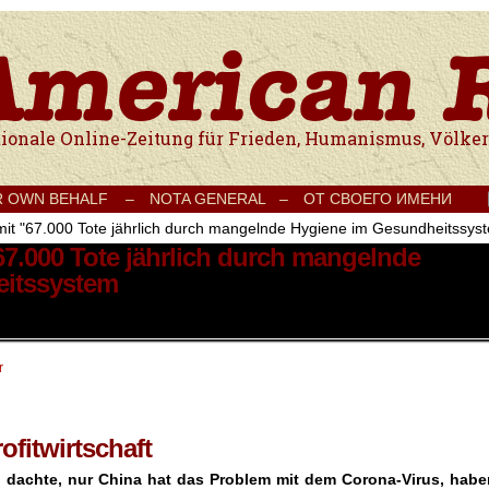
e Onlinezeitung für Frieden, Humanismus, Völkerverständigung und Kul
R OWN BEHALF –
NOTA GENERAL –
ОТ СВОЕГО ИМЕНИ
mit "67.000 Tote jährlich durch mangelnde Hygiene im Gesundheitssys
67.000 Tote jährlich durch mangelnde
eitssystem
r
fitwirtschaft
 dachte, nur China hat das Problem mit dem Corona-Virus, habe