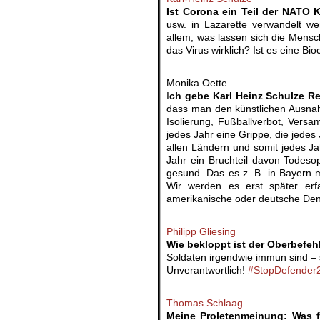
Ist Corona ein Teil der NATO
usw. in Lazarette verwandelt w
allem, was lassen sich die Mens
das Virus wirklich? Ist es eine B
.
Monika Oette
I
ch gebe Karl Heinz Schulze R
dass man den künstlichen Ausnah
Isolierung, Fußballverbot, Vers
jedes Jahr eine Grippe, die jedes
allen Ländern und somit jedes Jahr
Jahr ein Bruchteil davon Todeso
gesund. Das es z. B. in Bayern m
Wir werden es erst später er
amerikanische oder deutsche Den
.
Philipp Gliesing
Wie bekloppt ist der Oberbefehl
Soldaten irgendwie immun sind – 
Unverantwortlich!
#StopDefender
.
Thomas Schlaag
Meine Proletenmeinung: Was 