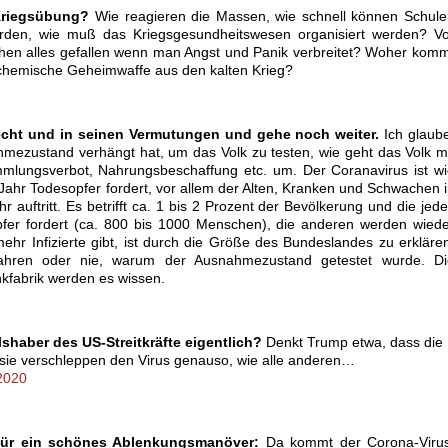
 Kriegsübung?
Wie reagieren die Massen, wie schnell können Schule
erden, wie muß das Kriegsgesundheitswesen organisiert werden? Vo
chen alles gefallen wenn man Angst und Panik verbreitet? Woher kom
iochemische Geheimwaffe aus den kalten Krieg?
echt und in seinen Vermutungen und gehe noch weiter.
Ich glaub
mezustand verhängt hat, um das Volk zu testen, wie geht das Volk m
ammlungsverbot, Nahrungsbeschaffung etc. um. Der Coranavirus ist w
 Jahr Todesopfer fordert, vor allem der Alten, Kranken und Schwachen 
 auftritt. Es betrifft ca. 1 bis 2 Prozent der Bevölkerung und die jed
pfer fordert (ca. 800 bis 1000 Menschen), die anderen werden wied
ehr Infizierte gibt, ist durch die Größe des Bundeslandes zu erkläre
fahren oder nie, warum der Ausnahmezustand getestet wurde. Di
kfabrik werden es wissen.
shaber des US-Streitkräfte eigentlich?
Denkt Trump etwa, dass die
sie verschleppen den Virus genauso, wie alle anderen…
2020
für ein schönes Ablenkungsmanöver:
Da kommt der Corona-Virus