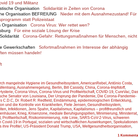
ovid 19 und Militanz
listische Organisation
Solidarität in Zeiten von Corona
sche Organisation BEFREIUNG
Nieder mit dem Ausnahmezustand! Für
sprogramm statt Polizeistaat
en Organisation
Corona Virus: Wer rettet wen?
uisburg
Für eine soziale Lösung der Krise
 Solidarität
Corona-Gefahr: Rettungsmaßnahmen für Menschen, nicht
che Gewerkschaften
Sofortmaßnahmen im Interesse der abhängig
ften müssen handeln!
t
durch mangelnde Hygiene im Gesundheitssystem
,
AmericanRebel
,
António Costa
,
 Wenliang
,
Ausnahmeregelung
,
Berlin
,
Bill Cassidy
,
China
,
Corona-Impfstoff
,
ysterie
,
Corona-Virus
,
Corona-Virus und Profitwirtschaft
,
COVID-19
,
CureVac
,
Da
sche Senator von Louisiana
,
Der Ursprung der Pandemie
,
Die Corona-Pandemie-
es C.D.C
,
Dr. Robert R. Redfield
,
Eindämmung
,
epidemiologischen Entwicklung
,
on und die Kontrolle von Krankheiten
,
Fiete Jensen
,
Gesundheitssystem
,
iten
,
Infektionen
,
Jens Spahn
,
Kapitalismus
,
Kapitalismus – profitfreundlich und
enhäuser
,
Krieg
,
Krisenzone
,
mediale Beruhigungspillen
,
Minimierung
,
Ministerrat
,
t
,
Profitwirtschaft
,
Risikominimierung
,
rote Linie
,
SARS-CoV-2-Virus
,
schweren
h Covid-19 in Portugal
,
sozialen und wirtschaftlichen Auswirkungen
,
Spekulationen
 ihre Profite!
,
US-Präsident Donald Trump
,
USA
,
Weltgesundheitsorganisation
,
1
Kommenta