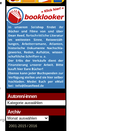
e
a
e
Autoren/-innen
Autoren/-
innen
Archiv
Archiv
org/w/index.php?
2001-2015 /
2016