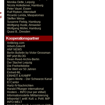
Monika Oette, Leipzig
Nicola Hofediener, Hamburg
Peter Vauel, Essen
Ralf Ripken, Altenstadt
e
Ricardo Lerida, Maspalomas
d
Steffen Weise
Susanne Fiebig, Hamburg
Wolfgang Huste, Ahrweiler
Wolfgang Müller, Hamburg
Quasi B., Dresden
Kooperationspartner
Antikrieg.com
Arbeit-Zukunft
ANF NEWS
Berlin Bulletin by Victor Grossman
BIP jetzt BLOG
Dean-Reed-Archiv-Berlin
Der Stachel Leipzig
Die Freiheitsliebe
Die Welt vor 50 Jahren
Einheit-ML
EINHEIT & KAMPF
Egers Worte – Der Schwarze Kanal
El Cantor
Hartz-IV-Nachrichten
Harald Pflueger international
Hosteni – INFO (nur per eMail)
Informationsstelle Militarisierung
Infoportal f. antif. Kult. u. Polit. M/P
INFO-WELT