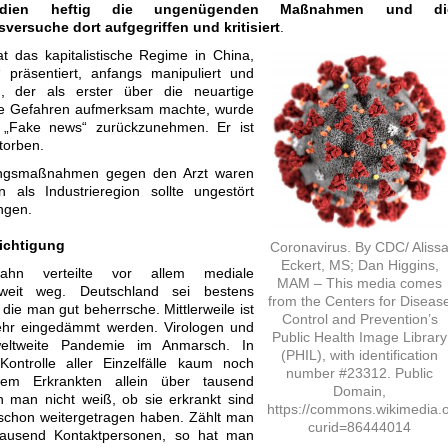
edien heftig die ungenügenden Maßnahmen und di
versuche dort aufgegriffen und kritisiert
.
at das kapitalistische Regime in China,
“ präsentiert, anfangs manipuliert und
, der als erster über die neuartige
die Gefahren aufmerksam machte, wurde
 „Fake news“ zurückzunehmen. Er ist
torben.
kungsmaßnahmen gegen den Arzt waren
als Industrieregion sollte ungestört
ingen.
ichtigung
Coronavirus. By CDC/ Aliss
Eckert, MS; Dan Higgins,
pahn verteilte vor allem mediale
MAM – This media comes
 weit weg. Deutschland sei bestens
from the Centers for Diseas
, die man gut beherrsche. Mittlerweile ist
Control and Prevention’s
mehr eingedämmt werden. Virologen und
Public Health Image Library
ltweite Pandemie im Anmarsch. In
(PHIL), with identification
Kontrolle aller Einzelfälle kaum noch
number #23312. Public
m Erkrankten allein über tausend
Domain,
 man nicht weiß, ob sie erkrankt sind
https://commons.wikimedia.
 schon weitergetragen haben. Zählt man
curid=86444014
tausend Kontaktpersonen, so hat man