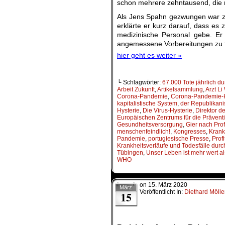
schon mehrere zehntausend, die mö
Als Jens Spahn gezwungen war zu
erklärte er kurz darauf, dass es
medizinische Personal gebe. Er
angemessene Vorbereitungen zu t
hier geht es weiter »
└ Schlagwörter:
67.000 Tote jährlich 
Arbeit Zukunft
,
Artikelsammlung
,
Arzt Li
Corona-Pandemie
,
Corona-Pandemie-H
kapitalistische System
,
der Republikani
Hysterie
,
Die Virus-Hysterie
,
Direktor d
Europäischen Zentrums für die Präventi
Gesundheitsversorgung
,
Gier nach Prof
menschenfeindlich!
,
Kongresses
,
Krank
Pandemie
,
portugiesische Presse
,
Profi
Krankheitsverläufe und Todesfälle durc
Tübingen
,
Unser Leben ist mehr wert als
WHO
on
15. März 2020
März
Veröffentlicht In:
Diethard Mölle
15