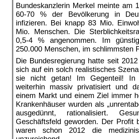
250.000 Menschen, im schlimmsten Fa
Die Bundesregierung hatte seit 2012
sich auf ein solch realistisches Szen
sie nicht getan! Im Gegenteil! I
weiterhin massiv privatisiert und
einem Markt und einem Ziel immer h
Krankenhäuser wurden als „unrentab
ausgedünnt, rationalisiert. Ge
Geschäftsfeld geworden. Der Profit 
waren schon 2012 die medizinisc
unzureichend.
hier geht es weiter »
└ Schlagwörter:
67.000 Tote jährlich du
Gesundheitssystem
,
AmericanRebel
,
Ant