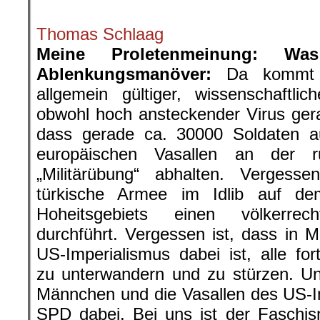
.
Thomas Schlaag
Meine Proletenmeinung: W
Ablenkungsmanöver:
Da kommt de
allgemein gültiger, wissenschaftli
obwohl hoch ansteckender Virus gerad
dass gerade ca. 30000 Soldaten 
europäischen Vasallen an der r
„Militärübung“ abhalten. Vergess
türkische Armee im Idlib auf d
Hoheitsgebiets einen völkerrecht
durchführt. Vergessen ist, dass in M
US-Imperialismus dabei ist, alle for
zu unterwandern und zu stürzen. U
Männchen und die Vasallen des US-I
SPD dabei. Bei uns ist der Faschi