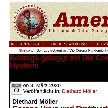
Internationale Onlinezeitung für Frieden
IN EIGENER SACHE
–
ON OUR OWN BEHALF –
NOTA
Startseite
›
Beiträge getaggt mit "Die Corona-Pandemie-Hy
Beiträge getaggt mit Die C
Hysterie
14 Ergebnisse.
on
3. März 2020
März
03
Veröffentlicht In:
Diethard Möller
Diethard Möller