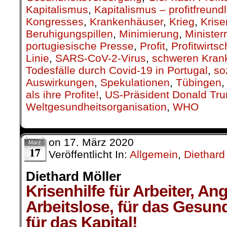
Kapitalismus
,
Kapitalismus – profitfreund
Kongresses
,
Krankenhäuser
,
Krieg
,
Kris
Beruhigungspillen
,
Minimierung
,
Ministerr
portugiesische Presse
,
Profit
,
Profitwirtsc
Linie
,
SARS-CoV-2-Virus
,
schweren Krank
Todesfälle durch Covid-19 in Portugal
,
so
Auswirkungen
,
Spekulationen
,
Tübingen
als ihre Profite!
,
US-Präsident Donald Tr
Weltgesundheitsorganisation
,
WHO
on
17. März 2020
März
17
Veröffentlicht In:
Allgemein
,
Diethard
Diethard Möller
Krisenhilfe für Arbeiter, An
Arbeitslose, für das Gesun
für das Kapital!