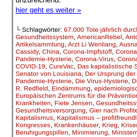
Artikelsammlung
,
Arzt Li Wenliang
,
Ausn
Cassidy
,
China
,
Corona-Impfstoff
,
Corona
Pandemie-Hysterie
,
Corona-Virus
,
Corona
COVID-19
,
CureVac
,
Das kapitalistische
Senator von Louisiana
,
Der Ursprung de
Pandemie-Hysterie
,
Die Virus-Hysterie
,
D
R. Redfield
,
Eindämmung
,
epidemiologis
Europäischen Zentrums für die Prävention
Krankheiten
,
Fiete Jensen
,
Gesundheits
Gesundheitsversorgung
,
Gier nach Profit
Kapitalismus
,
Kapitalismus – profitfreund
Kongresses
,
Krankenhäuser
,
Krieg
,
Kris
Beruhigungspillen
,
Minimierung
,
Ministerr
portugiesische Presse
,
Profit
,
Profitwirtsc
Linie
,
SARS-CoV-2-Virus
,
schweren Krank
Todesfälle durch Covid-19 in Portugal
,
so
Auswirkungen
,
Spekulationen
,
Tübingen
als ihre Profite!
,
US-Präsident Donald Tr
Weltgesundheitsorganisation
,
WHO