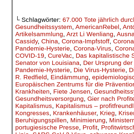
.
└ Schlagwörter:
67.000 Tote jährlich du
Gesundheitssystem
,
AmericanRebel
,
Ant
Artikelsammlung
,
Arzt Li Wenliang
,
Ausn
Cassidy
,
China
,
Corona-Impfstoff
,
Corona
Pandemie-Hysterie
,
Corona-Virus
,
Corona
COVID-19
,
CureVac
,
Das kapitalistische
Senator von Louisiana
,
Der Ursprung de
Pandemie-Hysterie
,
Die Virus-Hysterie
,
D
R. Redfield
,
Eindämmung
,
epidemiologis
Europäischen Zentrums für die Prävention
Krankheiten
,
Fiete Jensen
,
Gesundheits
Gesundheitsversorgung
,
Gier nach Profit
Kapitalismus
,
Kapitalismus – profitfreund
Kongresses
,
Krankenhäuser
,
Krieg
,
Kris
Beruhigungspillen
,
Minimierung
,
Ministerr
portugiesische Presse
,
Profit
,
Profitwirtsc