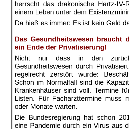
ein Ende der Privatisierung!
Nicht nur dass in den zurück
Gesundheitswesen durch Privatisi
regelrecht zerstört wurde: Beschäf
Schon im Normalfall sind die Kapazi
Krankenhäuser sind voll. Termine f
Listen. Für Facharzttermine mus
oder Monate warten.
Die Bundesregierung hat schon 201
eine Pandemie durch ein Virus aus
lassen. Diese Analyse wurde 2013 
Corona oder Sars-CoV-2 gehört z
Viren. Es unterscheidet sich z
hypothetisch angenommen Virus in 
aber im Verlauf der Pandemie viele