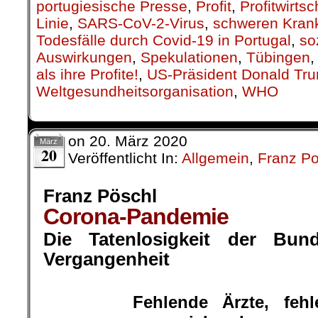
on
20. März 2020
März
20
Veröffentlicht In:
Allgemein
,
Franz P
Franz Pöschl
Corona-Pandemie
Die Tatenlosigkeit der Bun
Vergangenheit
.
Fehlende Ärzte, fehl
unzureichende
Franz Pöschl
Intensivstationen, f
Schutzbrillen, Schutzkleidung 
die Situation in vielen Kranken
ist den Herausforderunge