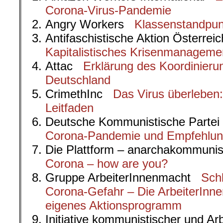
Corona-Virus-Pandemie
Angry Workers
Klassenstandpun
Antifaschistische Aktion Österre
Kapitalistisches Krisenmanageme
Attac
Erklärung des Koordinieru
Deutschland
CrimethInc
Das Virus überleben:
Leitfaden
Deutsche Kommunistische Part
Corona-Pandemie und Empfehlung
Die Plattform – anarchakommuni
Corona – how are you?
Gruppe ArbeiterInnenmacht
Sch
Corona-Gefahr – Die ArbeiterInne
eigenes Aktionsprogramm
Initiative kommunistischer und A