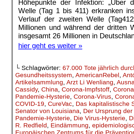
Cassidy
,
China
,
Corona-Impfstoff
,
Corona
Pandemie-Hysterie
,
Corona-Virus
,
Corona
COVID-19
,
CureVac
,
Das kapitalistische
Senator von Louisiana
,
Der Ursprung de
Pandemie-Hysterie
,
Die Virus-Hysterie
,
D
R. Redfield
,
Eindämmung
,
epidemiologis
Europäischen Zentrums für die Prävention
Krankheiten
,
Fiete Jensen
,
Gesundheits
Gesundheitsversorgung
,
Gier nach Profit
Kapitalismus
,
Kapitalismus – profitfreund
Kongresses
,
Krankenhäuser
,
Krieg
,
Kris
Beruhigungspillen
,
Minimierung
,
Ministerr
portugiesische Presse
,
Profit
,
Profitwirtsc
Linie
,
SARS-CoV-2-Virus
,
schweren Krank
Todesfälle durch Covid-19 in Portugal
,
so
Auswirkungen
,
Spekulationen
,
Tübingen
als ihre Profite!
,
US-Präsident Donald Tr
Weltgesundheitsorganisation
,
WHO