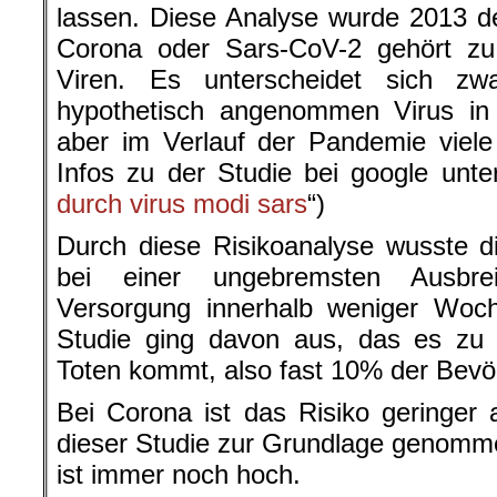
Infos zu der Studie bei google unte
durch virus modi sars
“)
Durch diese Risikoanalyse wusste d
bei einer ungebremsten Ausbrei
Versorgung innerhalb weniger Woc
Studie ging davon aus, das es zu 
Toten kommt, also fast 10% der Bevö
Bei Corona ist das Risiko geringer 
dieser Studie zur Grundlage genomm
ist immer noch hoch.
Bundeskanzlerin Merkel meinte am 1
60-70 % der Bevölkerung in Deu
infizieren. Bei knapp 83 Mio. Einw
Mio. Menschen. Die Sterblichkeitsr
0,5-4 % angenommen. Im günstig