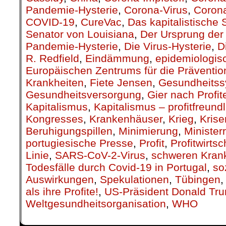
Pandemie-Hysterie
,
Corona-Virus
,
Corona
COVID-19
,
CureVac
,
Das kapitalistische
Senator von Louisiana
,
Der Ursprung de
Pandemie-Hysterie
,
Die Virus-Hysterie
,
D
R. Redfield
,
Eindämmung
,
epidemiologis
Europäischen Zentrums für die Prävention
Krankheiten
,
Fiete Jensen
,
Gesundheits
Gesundheitsversorgung
,
Gier nach Profit
Kapitalismus
,
Kapitalismus – profitfreund
Kongresses
,
Krankenhäuser
,
Krieg
,
Kris
Beruhigungspillen
,
Minimierung
,
Ministerr
portugiesische Presse
,
Profit
,
Profitwirtsc
Linie
,
SARS-CoV-2-Virus
,
schweren Krank
Todesfälle durch Covid-19 in Portugal
,
so
Auswirkungen
,
Spekulationen
,
Tübingen
als ihre Profite!
,
US-Präsident Donald Tr
Weltgesundheitsorganisation
,
WHO