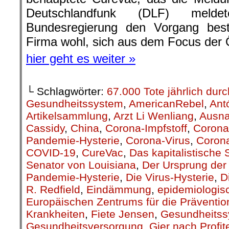
Deutschlandfunk (DLF) meld
Bundesregierung den Vorgang bestä
Firma wohl, sich aus dem Focus der Öf
hier geht es weiter »
└ Schlagwörter:
67.000 Tote jährlich du
Gesundheitssystem
,
AmericanRebel
,
Ant
Artikelsammlung
,
Arzt Li Wenliang
,
Ausn
Cassidy
,
China
,
Corona-Impfstoff
,
Corona
Pandemie-Hysterie
,
Corona-Virus
,
Corona
COVID-19
,
CureVac
,
Das kapitalistische
Senator von Louisiana
,
Der Ursprung de
Pandemie-Hysterie
,
Die Virus-Hysterie
,
D
R. Redfield
,
Eindämmung
,
epidemiologis
Europäischen Zentrums für die Prävention
Krankheiten
,
Fiete Jensen
,
Gesundheits
Gesundheitsversorgung
,
Gier nach Profit