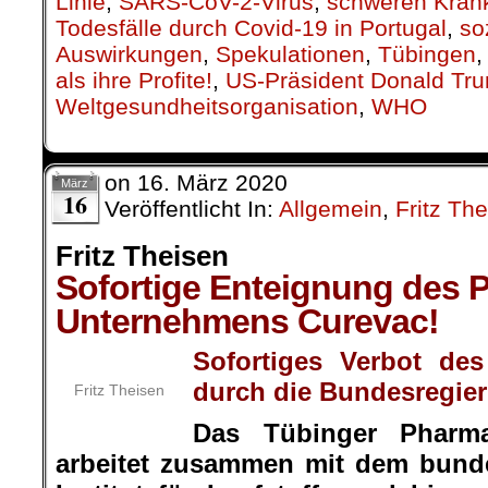
Linie
,
SARS-CoV-2-Virus
,
schweren Krank
Todesfälle durch Covid-19 in Portugal
,
so
Auswirkungen
,
Spekulationen
,
Tübingen
als ihre Profite!
,
US-Präsident Donald Tr
Weltgesundheitsorganisation
,
WHO
on
16. März 2020
März
16
Veröffentlicht In:
Allgemein
,
Fritz Th
Fritz Theisen
Sofortige Enteignung des 
Unternehmens Curevac!
Sofortiges Verbot de
durch die Bundesregie
Fritz Theisen
Das Tübinger Pharm
arbeitet zusammen mit dem bunde