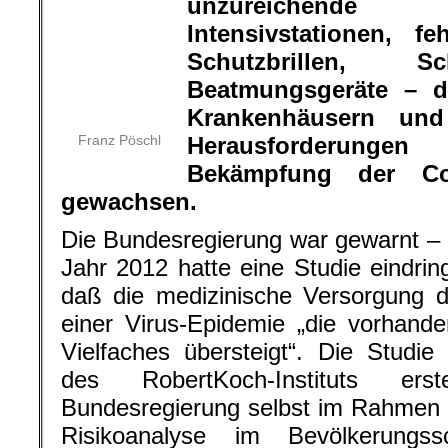
Bekämpfung der Corona-Pandemi
Die Bundesregierung war gewarnt – u
Jahr 2012 hatte eine Studie eindrin
daß die medizinische Versorgung d
einer Virus-Epidemie „die vorhand
Vielfaches übersteigt“. Die Studi
des RobertKoch-Instituts e
Bundesregierung selbst im Rahmen d
Risikoanalyse im Bevölkerung
Bundestag übermittelt worden.
Die Studie entwirft in
Anlehnung an die
Kapital
Schaden 
Erfahrungen während der
SARS-Epidemie im Jahre
2003 nach wissenschaftlichen Stand
SARS. Der Verlauf der SARS-Epid