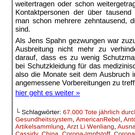
weitertragen oder schon weitergetr
Kontaktpersonen der über tausend 
man schon mehrere zehntausend, die
sind.
Als Jens Spahn gezwungen war zuzu
Ausbreitung nicht mehr zu verhinde
darauf, dass es zu wenig Schutzma
bei Schutzkleidung für das medizinis
also die Monate seit dem Ausbruch i
angemessene Vorbereitungen zu treff
hier geht es weiter »
└ Schlagwörter:
67.000 Tote jährlich du
Gesundheitssystem
,
AmericanRebel
,
Ant
Artikelsammlung
,
Arzt Li Wenliang
,
Ausn
Cassidy
,
China
,
Corona-Impfstoff
,
Corona