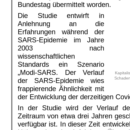
Ähnlichkeit mit der Entwicklung d
Pandemie auf.
In der Studie wird der Verlauf d
Zeitraum von etwa drei Jahren gesch
verfügbar ist. In dieser Zeit entwicke
Höhepunkte der Infektion: „Über 
Welle (Tag 1 bis 411) erkranken in
Verlauf der zweiten Welle (Tag41
Millionen und während der dritten 
insgesamt 26 Millionen in Deutschlan
hier geht es weiter »
└ Schlagwörter:
67.000 Tote jährlich du
Gesundheitssystem
,
AmericanRebel
,
Ant
Artikelsammlung
,
Arzt Li Wenliang
,
Ausn