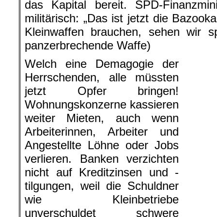
das Kapital bereit. SPD-Finanzmin
militärisch: „Das ist jetzt die Bazoo
Kleinwaffen brauchen, sehen wir sp
panzerbrechende Waffe)
Welch eine Demagogie der
Herrschenden, alle müssten
jetzt Opfer bringen!
Wohnungskonzerne kassieren wei
Arbeiterinnen, Arbeiter und Ange
verlieren. Banken verzichten nich
tilgungen, weil die Schuldner wie Kl
schwere Einnahmeverluste erleiden
müssen keine Opfer bringen, für sie 
fett gesdeckt!
Wann hat man schon einmal einen s