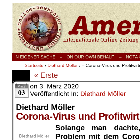
Internationale Onlinezeitung für Frieden
IN EIGENER SACHE
–
ON OUR OWN BEHALF –
NOTA
Startseite
›
Diethard Möller
›
– Corona-Virus und Profitwirt
« Erste
on
3. März 2020
März
03
Veröffentlicht In:
Diethard Möller
Diethard Möller
Corona-Virus und Profitwirt
Solange man dachte
Problem mit dem Coro
Diethard Möller