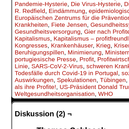
Pandemie-Hysterie
,
Die Virus-Hysterie
,
D
R. Redfield
,
Eindämmung
,
epidemiologis
Europäischen Zentrums für die Prävention
Krankheiten
,
Fiete Jensen
,
Gesundheits
Gesundheitsversorgung
,
Gier nach Profit
Kapitalismus
,
Kapitalismus – profitfreund
Kongresses
,
Krankenhäuser
,
Krieg
,
Kris
Beruhigungspillen
,
Minimierung
,
Ministerr
portugiesische Presse
,
Profit
,
Profitwirtsc
Linie
,
SARS-CoV-2-Virus
,
schweren Krank
Todesfälle durch Covid-19 in Portugal
,
so
Auswirkungen
,
Spekulationen
,
Tübingen
als ihre Profite!
,
US-Präsident Donald Tr
Weltgesundheitsorganisation
,
WHO
Diskussion (2) ¬