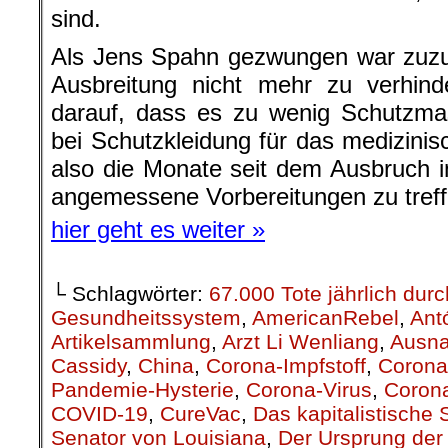
sind.
Als Jens Spahn gezwungen war zuzu
Ausbreitung nicht mehr zu verhinde
darauf, dass es zu wenig Schutzma
bei Schutzkleidung für das medizinis
also die Monate seit dem Ausbruch i
angemessene Vorbereitungen zu treff
hier geht es weiter »
└ Schlagwörter:
67.000 Tote jährlich du
Gesundheitssystem
,
AmericanRebel
,
Ant
Artikelsammlung
,
Arzt Li Wenliang
,
Ausn
Cassidy
,
China
,
Corona-Impfstoff
,
Corona
Pandemie-Hysterie
,
Corona-Virus
,
Corona
COVID-19
,
CureVac
,
Das kapitalistische
Senator von Louisiana
,
Der Ursprung de