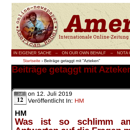
Internationale Onlinezeitung für Frieden
IN EIGENER SACHE
–
ON OUR OWN BEHALF –
NOTA
Startseite
›
Beiträge getaggt mit "Azteken"
Beiträge getaggt mit Azteke
1 Ergebnis.
on
12. Juli 2019
Juli
12
Veröffentlicht In:
HM
HM
Was ist so schlimm am