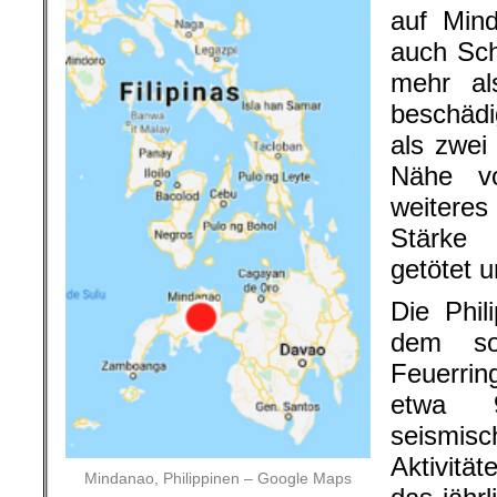
auf Mind
auch Sch
mehr al
beschäd
als zwei
Nähe vo
weitere
Stärke
getötet u
Die Phil
dem sog
Feuerrin
etwa 
seismis
Aktivitä
Mindanao, Philippinen – Google Maps