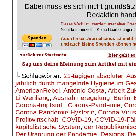
Dabei muss es sich nicht grundsätz
Redaktion hand
Dieses Werk ist lizenziert unter einer C
Nicht kommerziell – Keine Bearbeitungen 
Auch linker Journalismus ist nicht 
und auch kleine Spenden können he
└ Schlagwörter:
21-tägigen absoluten A
jährlich durch mangelnde Hygiene im Ge
AmericanRebel
,
António Costa
,
Arbeit Zu
Li Wenliang
,
Ausnahmeregelung
,
Berlin
,
Corona-Impfstoff
,
Corona-Pandemie
,
Cor
Corona-Pandemie-Hysterie
,
Corona-Viru
Profitwirtschaft
,
COVID-19
,
COVID-19-Fäl
kapitalistische System
,
der Republikanis
Der Ursprung der Pandemie
,
Designs
,
De