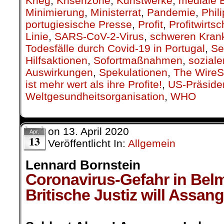
Krieg
,
Krisenzone
,
Kunstwerke
,
mediale 
Minimierung
,
Ministerrat
,
Pandemie
,
Phil
portugiesische Presse
,
Profit
,
Profitwirtsc
Linie
,
SARS-CoV-2-Virus
,
schweren Krank
Todesfälle durch Covid-19 in Portugal
,
Se
Hilfsaktionen
,
Sofortmaßnahmen
,
soziale
Auswirkungen
,
Spekulationen
,
The WireSt
ist mehr wert als ihre Profite!
,
US-Präside
Weltgesundheitsorganisation
,
WHO
on
13. April 2020
Apr.
13
Veröffentlicht In:
Allgemein
Lennard Bornstein
Coronavirus-Gefahr in Bel
Britische Justiz will Assan
.