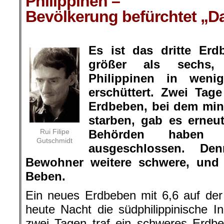
Philippinen –
Bevölkerung befürchtet „D
.
Es ist das dritte Erd
größer als sechs,
Philippinen in wen
erschüttert. Zwei Ta
Erdbeben, bei dem mi
starben, gab es erneu
Rui Filipe
Behörden haben d
Gutschmidt
ausgeschlossen. De
Bewohner weitere schwere, und 
Beben.
Ein neues Erdbeben mit 6,6 auf der 
heute Nacht die südphilippinische 
zwei Tagen traf ein schweres Erdb