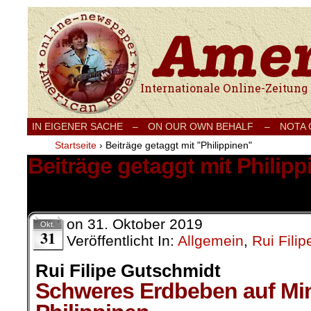
Internationale Onlinezeitung für Frieden
IN EIGENER SACHE
–
ON OUR OWN BEHALF –
NOTA
Startseite
›
Beiträge getaggt mit "Philippinen"
Beiträge getaggt mit Philipp
4 Ergebnisse.
on
31. Oktober 2019
Okt.
31
Veröffentlicht In:
Allgemein
,
Rui Fili
Rui Filipe Gutschmidt
Schweres Erdbeben auf Mi