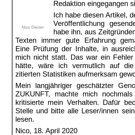
Redaktion eingegangen sind.
Ich habe diesen Artikel, den m
Veröffentlichung gesendet hat, hochg
Zeitgründen und weil ich mit Ric
Erfahrung gemacht habe, hochgel
Inhalte, in ausreichender Form, fan
Das war ein Fehler denn, wenn ich 
vermutlich auf die Ungereimtheiten in
aufmerksam geworden.
Mein langjähriger geschätzter Gen
ZUKUNFT, machte mich nochmals 
kritisierte mein Verhalten. Dafür b
Stelle und bitte alle Leser/innen sei
lesen.
Nico, 18. April 2020