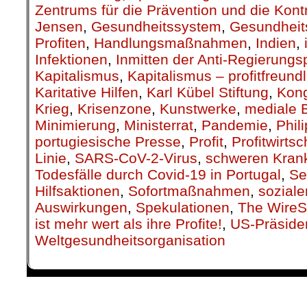
Zentrums für die Prävention und die Kont
Jensen
,
Gesundheitssystem
,
Gesundheit
Profiten
,
Handlungsmaßnahmen
,
Indien
,
Infektionen
,
Inmitten der Anti-Regierungs
Kapitalismus
,
Kapitalismus – profitfreund
Karitative Hilfen
,
Karl Kübel Stiftung
,
Kon
Krieg
,
Krisenzone
,
Kunstwerke
,
mediale 
Minimierung
,
Ministerrat
,
Pandemie
,
Phil
portugiesische Presse
,
Profit
,
Profitwirtsc
Linie
,
SARS-CoV-2-Virus
,
schweren Krank
Todesfälle durch Covid-19 in Portugal
,
Se
Hilfsaktionen
,
Sofortmaßnahmen
,
soziale
Auswirkungen
,
Spekulationen
,
The WireSt
ist mehr wert als ihre Profite!
,
US-Präside
Weltgesundheitsorganisation