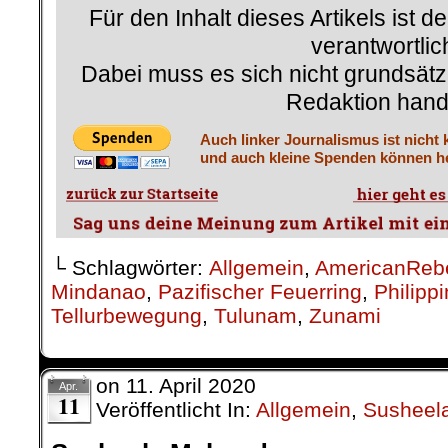
Für den Inhalt dieses Artikels ist d
verantwortlic
Dabei muss es sich nicht grundsätz
Redaktion hand
Auch linker Journalismus ist nicht 
und auch kleine Spenden können he
└ Schlagwörter:
Allgemein
,
AmericanReb
Mindanao
,
Pazifischer Feuerring
,
Philipp
Tellurbewegung
,
Tulunam
,
Zunami
on
11. April 2020
Apr.
11
Veröffentlicht In:
Allgemein
,
Susheel