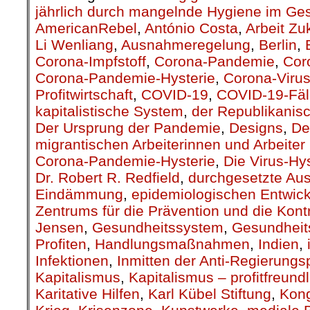
jährlich durch mangelnde Hygiene im Ge
AmericanRebel
,
António Costa
,
Arbeit Zu
Li Wenliang
,
Ausnahmeregelung
,
Berlin
,
Corona-Impfstoff
,
Corona-Pandemie
,
Cor
Corona-Pandemie-Hysterie
,
Corona-Viru
Profitwirtschaft
,
COVID-19
,
COVID-19-Fäl
kapitalistische System
,
der Republikanis
Der Ursprung der Pandemie
,
Designs
,
De
migrantischen Arbeiterinnen und Arbeiter 
Corona-Pandemie-Hysterie
,
Die Virus-Hys
Dr. Robert R. Redfield
,
durchgesetzte Au
Eindämmung
,
epidemiologischen Entwic
Zentrums für die Prävention und die Kont
Jensen
,
Gesundheitssystem
,
Gesundheit
Profiten
,
Handlungsmaßnahmen
,
Indien
,
Infektionen
,
Inmitten der Anti-Regierungs
Kapitalismus
,
Kapitalismus – profitfreund
Karitative Hilfen
,
Karl Kübel Stiftung
,
Kon