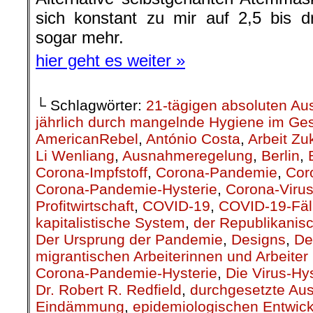
sich konstant zu mir auf 2,5 bis d
sogar mehr.
hier geht es weiter »
└ Schlagwörter:
21-tägigen absoluten A
jährlich durch mangelnde Hygiene im Ge
AmericanRebel
,
António Costa
,
Arbeit Zu
Li Wenliang
,
Ausnahmeregelung
,
Berlin
,
Corona-Impfstoff
,
Corona-Pandemie
,
Cor
Corona-Pandemie-Hysterie
,
Corona-Viru
Profitwirtschaft
,
COVID-19
,
COVID-19-Fäl
kapitalistische System
,
der Republikanis
Der Ursprung der Pandemie
,
Designs
,
De
migrantischen Arbeiterinnen und Arbeiter 
Corona-Pandemie-Hysterie
,
Die Virus-Hys
Dr. Robert R. Redfield
,
durchgesetzte Au
Eindämmung
,
epidemiologischen Entwic