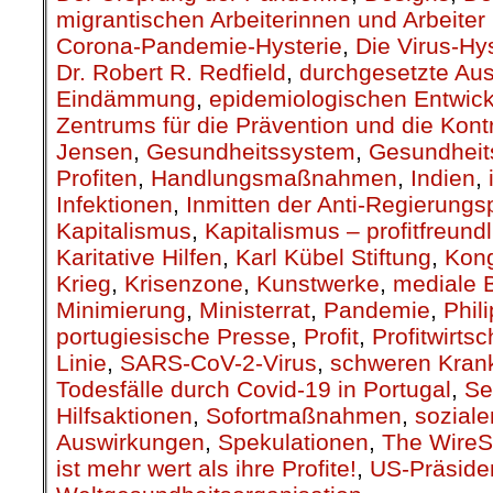
migrantischen Arbeiterinnen und Arbeiter 
Corona-Pandemie-Hysterie
,
Die Virus-Hys
Dr. Robert R. Redfield
,
durchgesetzte Au
Eindämmung
,
epidemiologischen Entwic
Zentrums für die Prävention und die Kont
Jensen
,
Gesundheitssystem
,
Gesundheit
Profiten
,
Handlungsmaßnahmen
,
Indien
,
Infektionen
,
Inmitten der Anti-Regierungs
Kapitalismus
,
Kapitalismus – profitfreund
Karitative Hilfen
,
Karl Kübel Stiftung
,
Kon
Krieg
,
Krisenzone
,
Kunstwerke
,
mediale 
Minimierung
,
Ministerrat
,
Pandemie
,
Phil
portugiesische Presse
,
Profit
,
Profitwirtsc
Linie
,
SARS-CoV-2-Virus
,
schweren Krank
Todesfälle durch Covid-19 in Portugal
,
Se
Hilfsaktionen
,
Sofortmaßnahmen
,
soziale
Auswirkungen
,
Spekulationen
,
The WireSt
ist mehr wert als ihre Profite!
,
US-Präside