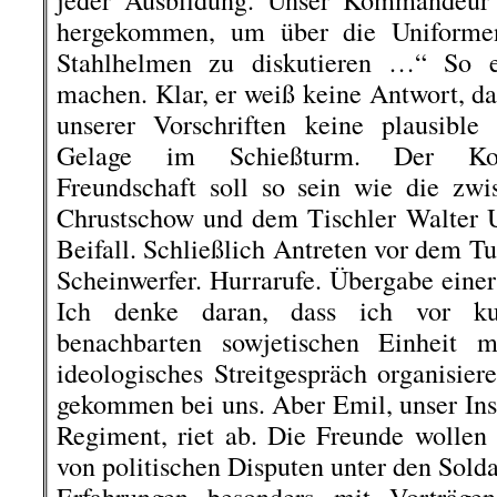
jeder Ausbildung. Unser Kommandeur 
hergekommen, um über die Uniforme
Stahlhelmen zu diskutieren …“ So 
machen. Klar, er weiß keine Antwort, d
unserer Vorschriften keine plausible
Gelage im Schießturm. Der Koms
Freundschaft soll so sein wie die zw
Chrustschow und dem Tischler Walter U
Beifall. Schließlich Antreten vor dem T
Scheinwerfer. Hurrarufe. Übergabe eine
Ich denke daran, dass ich vor k
benachbarten sowjetischen Einheit
ideologisches Streitgespräch organisie
gekommen bei uns. Aber Emil, unser Inst
Regiment, riet ab. Die Freunde wollen d
von politischen Disputen unter den Sold