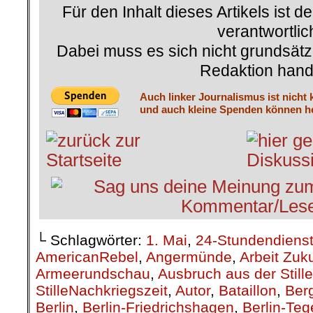
Für den Inhalt dieses Artikels ist d
verantwortlic
Dabei muss es sich nicht grundsätz
Redaktion hand
Auch linker Journalismus ist nicht 
und auch kleine Spenden können he
└ Schlagwörter:
1. Mai
,
24-Stundendiens
AmericanRebel
,
Angermünde
,
Arbeit Zuk
Armeerundschau
,
Ausbruch aus der Stille
StilleNachkriegszeit
,
Autor
,
Bataillon
,
Berg
Berlin
,
Berlin-Friedrichshagen
,
Berlin-Teg