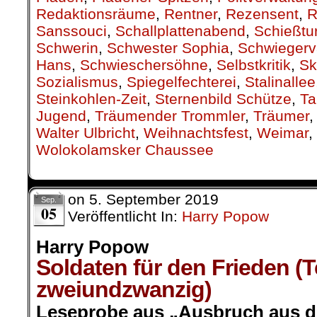
Redaktionsräume
,
Rentner
,
Rezensent
,
R
Sanssouci
,
Schallplattenabend
,
Schießtu
Schwerin
,
Schwester Sophia
,
Schwiegerv
Hans
,
Schwieschersöhne
,
Selbstkritik
,
Sk
Sozialismus
,
Spiegelfechterei
,
Stalinallee
Steinkohlen-Zeit
,
Sternenbild Schütze
,
Ta
Jugend
,
Träumender Trommler
,
Träumer
Walter Ulbricht
,
Weihnachtsfest
,
Weimar
,
Wolokolamsker Chaussee
on
5. September 2019
Sep.
05
Veröffentlicht In:
Harry Popow
Harry Popow
Soldaten für den Frieden (T
zweiundzwanzig)
Leseprobe aus „Ausbruch aus de