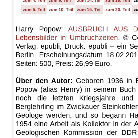
zum 4. Teil
zum 9. Teil
zum 14. Teil
zum 19. Teil
zu
zum 5. Teil
zum 10. Teil
zum 15. Teil
zum 20. Teil
zu
.
Harry Popow:
AUSBRUCH AUS DER
Lebensbilder in Umbruchzeiten
. © C
Verlag: epubli, Druck: epubli – ein 
Berlin, Erscheinungsdatum 18.02.20
Seiten: 500, Preis: 26,99 Euro.
.
Über den Autor:
Geboren 1936 in Be
Popow (alias Henry) in seinem Buch „
noch die letzten Kriegsjahre un
Berglehrling im Zwickauer Steinkohlenr
Geologe werden, und so begann H
1954 eine Arbeit als Kollektor in der 
Geologischen Kommission der DDR