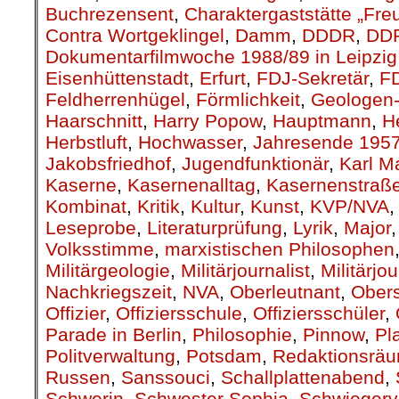
Buchrezensent
,
Charaktergaststätte „Fre
Contra Wortgeklingel
,
Damm
,
DDDR
,
DD
Dokumentarfilmwoche 1988/89 in Leipzig
Eisenhüttenstadt
,
Erfurt
,
FDJ-Sekretär
,
F
Feldherrenhügel
,
Förmlichkeit
,
Geologen-
Haarschnitt
,
Harry Popow
,
Hauptmann
,
H
Herbstluft
,
Hochwasser
,
Jahresende 195
Jakobsfriedhof
,
Jugendfunktionär
,
Karl M
Kaserne
,
Kasernenalltag
,
Kasernenstraß
Kombinat
,
Kritik
,
Kultur
,
Kunst
,
KVP/NVA
Leseprobe
,
Literaturprüfung
,
Lyrik
,
Major
Volksstimme
,
marxistischen Philosophen
Militärgeologie
,
Militärjournalist
,
Militärjo
Nachkriegszeit
,
NVA
,
Oberleutnant
,
Obers
Offizier
,
Offiziersschule
,
Offiziersschüler
,
Parade in Berlin
,
Philosophie
,
Pinnow
,
Pl
Politverwaltung
,
Potsdam
,
Redaktionsrä
Russen
,
Sanssouci
,
Schallplattenabend
,
Schwerin
,
Schwester Sophia
,
Schwiegerv