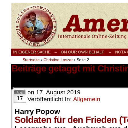
Internationale Onlinezeitung für Frieden
IN EIGENER SACHE
–
ON OUR OWN BEHALF –
NOTA
Startseite
›
Christine Laszar
›
Seite 2
Beiträge getaggt mit Christi
22 Ergebnisse.
on
17. August 2019
Aug.
17
Veröffentlicht In:
Allgemein
Harry Popow
Soldaten für den Frieden (T