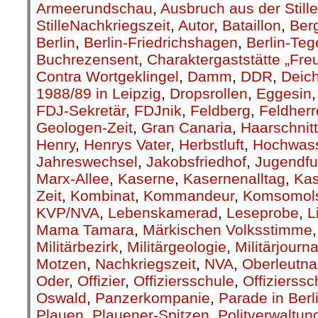
Armeerundschau
,
Ausbruch aus der Stille
StilleNachkriegszeit
,
Autor
,
Bataillon
,
Berg
Berlin
,
Berlin-Friedrichshagen
,
Berlin-Teg
Buchrezensent
,
Charaktergaststätte „Fre
Contra Wortgeklingel
,
Damm
,
DDR
,
Deic
1988/89 in Leipzig
,
Dropsrollen
,
Eggesin
FDJ-Sekretär
,
FDJnik
,
Feldberg
,
Feldher
Geologen-Zeit
,
Gran Canaria
,
Haarschnitt
Henry
,
Henrys Vater
,
Herbstluft
,
Hochwas
Jahreswechsel
,
Jakobsfriedhof
,
Jugendfu
Marx-Allee
,
Kaserne
,
Kasernenalltag
,
Kas
Zeit
,
Kombinat
,
Kommandeur
,
Komsomols
KVP/NVA
,
Lebenskamerad
,
Leseprobe
,
L
Mama Tamara
,
Märkischen Volksstimme
Militärbezirk
,
Militärgeologie
,
Militärjourna
Motzen
,
Nachkriegszeit
,
NVA
,
Oberleutna
Oder
,
Offizier
,
Offiziersschule
,
Offizierssc
Oswald
,
Panzerkompanie
,
Parade in Berl
Plauen
,
Plauener-Spitzen
,
Politverwaltun