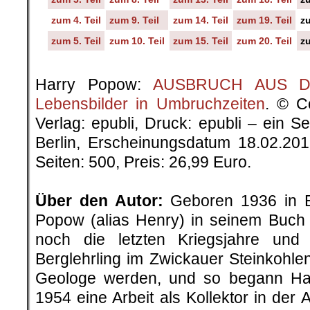
zum 4. Teil
zum 9. Teil
zum 14. Teil
zum 19. Teil
zu
zum 5. Teil
zum 10. Teil
zum 15. Teil
zum 20. Teil
zu
.
Harry Popow:
AUSBRUCH AUS DER
Lebensbilder in Umbruchzeiten
. © C
Verlag: epubli, Druck: epubli – ein 
Berlin, Erscheinungsdatum 18.02.20
Seiten: 500, Preis: 26,99 Euro.
.
Über den Autor:
Geboren 1936 in Be
Popow (alias Henry) in seinem Buch „
noch die letzten Kriegsjahre un
Berglehrling im Zwickauer Steinkohlenr
Geologe werden, und so begann H
1954 eine Arbeit als Kollektor in der 