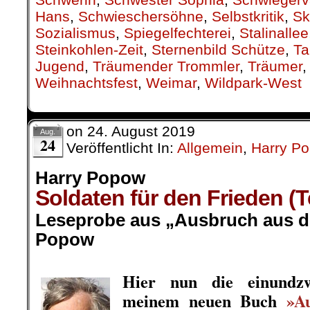
Hans
,
Schwieschersöhne
,
Selbstkritik
,
Sk
Sozialismus
,
Spiegelfechterei
,
Stalinallee
Steinkohlen-Zeit
,
Sternenbild Schütze
,
Ta
Jugend
,
Träumender Trommler
,
Träumer
Weihnachtsfest
,
Weimar
,
Wildpark-West
on
24. August 2019
Aug.
24
Veröffentlicht In:
Allgemein
,
Harry P
Harry Popow
Soldaten für den Frieden (
Leseprobe aus „Ausbruch aus de
Popow
.
Hier nun die einundzw
meinem neuen Buch
»A