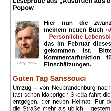
Leseprobe aus „Ausbruch aus de
Popow
.
Hier nun die zwanz
meinem neuen Buch
»
– Persönliche Lebensbi
das im Februar diese
gekommen ist. Bit
Kommentarfunktion f
Harry Popow
Einschätzungen.
.
Guten Tag Sanssouci
Umzug – von Neubrandenburg nach P
fast schon klapprigen Skoda fährt di
entgegen, der neuen Heimat. Für de
die Straße mehr als üblich – geste