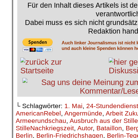
Für den Inhalt dieses Artikels ist d
verantwortlic
Dabei muss es sich nicht grundsätz
Redaktion hand
Auch linker Journalismus ist nicht 
und auch kleine Spenden können he
└ Schlagwörter:
1. Mai
,
24-Stundendiens
AmericanRebel
,
Angermünde
,
Arbeit Zuk
Armeerundschau
,
Ausbruch aus der Stille
StilleNachkriegszeit
,
Autor
,
Bataillon
,
Berg
Berlin
,
Berlin-Friedrichshagen
,
Berlin-Teg