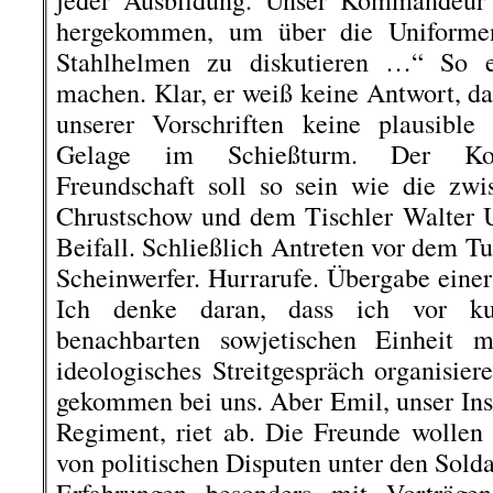
jeder Ausbildung. Unser Kommandeur 
hergekommen, um über die Uniforme
Stahlhelmen zu diskutieren …“ So 
machen. Klar, er weiß keine Antwort, d
unserer Vorschriften keine plausible
Gelage im Schießturm. Der Koms
Freundschaft soll so sein wie die zw
Chrustschow und dem Tischler Walter U
Beifall. Schließlich Antreten vor dem T
Scheinwerfer. Hurrarufe. Übergabe eine
Ich denke daran, dass ich vor k
benachbarten sowjetischen Einheit
ideologisches Streitgespräch organisie
gekommen bei uns. Aber Emil, unser Inst
Regiment, riet ab. Die Freunde wollen d
von politischen Disputen unter den Sold