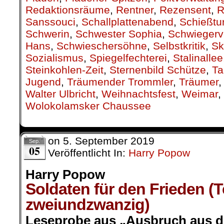
Redaktionsräume
,
Rentner
,
Rezensent
,
R
Sanssouci
,
Schallplattenabend
,
Schießtu
Schwerin
,
Schwester Sophia
,
Schwiegerv
Hans
,
Schwieschersöhne
,
Selbstkritik
,
Sk
Sozialismus
,
Spiegelfechterei
,
Stalinallee
Steinkohlen-Zeit
,
Sternenbild Schütze
,
Ta
Jugend
,
Träumender Trommler
,
Träumer
Walter Ulbricht
,
Weihnachtsfest
,
Weimar
,
Wolokolamsker Chaussee
on
5. September 2019
Sep.
05
Veröffentlicht In:
Harry Popow
Harry Popow
Soldaten für den Frieden (T
zweiundzwanzig)
Leseprobe aus „Ausbruch aus de