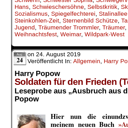
Hans
,
Schwieschersöhne
,
Selbstkritik
,
Sk
Sozialismus
,
Spiegelfechterei
,
Stalinallee
Steinkohlen-Zeit
,
Sternenbild Schütze
,
Ta
Jugend
,
Träumender Trommler
,
Träumer
Weihnachtsfest
,
Weimar
,
Wildpark-West
on
24. August 2019
Aug.
24
Veröffentlicht In:
Allgemein
,
Harry P
Harry Popow
Soldaten für den Frieden (
Leseprobe aus „Ausbruch aus de
Popow
.
Hier nun die einundzw
meinem neuen Buch
»A