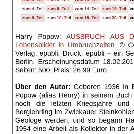
zum 4. Teil
zum 9. Teil
zum 14. Teil
zum 19. Teil
zu
zum 5. Teil
zum 10. Teil
zum 15. Teil
zum 20. Teil
zu
.
Harry Popow:
AUSBRUCH AUS DER
Lebensbilder in Umbruchzeiten
. © C
Verlag: epubli, Druck: epubli – ein 
Berlin, Erscheinungsdatum 18.02.20
Seiten: 500, Preis: 26,99 Euro.
.
Über den Autor:
Geboren 1936 in Be
Popow (alias Henry) in seinem Buch „
noch die letzten Kriegsjahre un
Berglehrling im Zwickauer Steinkohlenr
Geologe werden, und so begann H
1954 eine Arbeit als Kollektor in der 