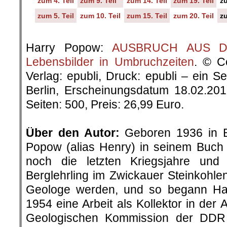
zum 4. Teil
zum 9. Teil
zum 14. Teil
zum 19. Teil
zu
zum 5. Teil
zum 10. Teil
zum 15. Teil
zum 20. Teil
zu
.
Harry Popow:
AUSBRUCH AUS DER
Lebensbilder in Umbruchzeiten
. © C
Verlag: epubli, Druck: epubli – ein 
Berlin, Erscheinungsdatum 18.02.20
Seiten: 500, Preis: 26,99 Euro.
.
Über den Autor:
Geboren 1936 in Be
Popow (alias Henry) in seinem Buch „
noch die letzten Kriegsjahre un
Berglehrling im Zwickauer Steinkohlenr
Geologe werden, und so begann H
1954 eine Arbeit als Kollektor in der 
Geologischen Kommission der DDR