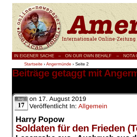
Internationale Onlinezeitung für Frieden
IN EIGENER SACHE
–
ON OUR OWN BEHALF –
NOTA
Startseite
›
Angermünde
›
Seite 2
Beiträge getaggt mit Ange
22 Ergebnisse.
on
17. August 2019
Aug.
17
Veröffentlicht In:
Allgemein
Harry Popow
Soldaten für den Frieden (T