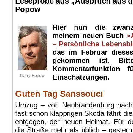
Leseprobe aus „Ausbruch aus de
Popow
.
Hier nun die zwanz
meinem neuen Buch
»
– Persönliche Lebensbi
das im Februar diese
gekommen ist. Bit
Kommentarfunktion f
Harry Popow
Einschätzungen.
.
Guten Tag Sanssouci
Umzug – von Neubrandenburg nach P
fast schon klapprigen Skoda fährt di
entgegen, der neuen Heimat. Für de
die Straße mehr als üblich – geste