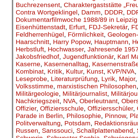
Buchrezensent
,
Charaktergaststätte „Fre
Contra Wortgeklingel
,
Damm
,
DDDR
,
DD
Dokumentarfilmwoche 1988/89 in Leipzig
Eisenhüttenstadt
,
Erfurt
,
FDJ-Sekretär
,
F
Feldherrenhügel
,
Förmlichkeit
,
Geologen-
Haarschnitt
,
Harry Popow
,
Hauptmann
,
H
Herbstluft
,
Hochwasser
,
Jahresende 195
Jakobsfriedhof
,
Jugendfunktionär
,
Karl M
Kaserne
,
Kasernenalltag
,
Kasernenstraß
Kombinat
,
Kritik
,
Kultur
,
Kunst
,
KVP/NVA
Leseprobe
,
Literaturprüfung
,
Lyrik
,
Major
Volksstimme
,
marxistischen Philosophen
Militärgeologie
,
Militärjournalist
,
Militärjo
Nachkriegszeit
,
NVA
,
Oberleutnant
,
Obers
Offizier
,
Offiziersschule
,
Offiziersschüler
,
Parade in Berlin
,
Philosophie
,
Pinnow
,
Pl
Politverwaltung
,
Potsdam
,
Redaktionsrä
Russen
,
Sanssouci
,
Schallplattenabend
,
Schwerin
,
Schwester Sophia
,
Schwiegerv