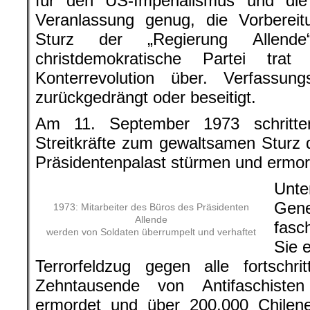
für den US-Imperialismus und die 
Veranlassung genug, die Vorbere
Sturz der „Regierung Allende“
christdemokratische Partei tra
Konterrevolution über. Verfassung
zurückgedrängt oder beseitigt.
Am 11. September 1973 schritte
Streitkräfte zum gewaltsamen Sturz 
Präsidentenpalast stürmen und ermor
Unte
Gene
1973: Mitarbeiter des Büros des Präsidenten
Allende
fasch
werden von Soldaten überrumpelt und verhaftet
Sie 
Terrorfeldzug gegen alle fortschri
Zehntausende von Antifaschiste
ermordet und über 200.000 Chilene