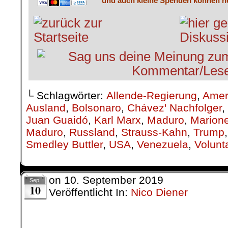
und auch kleine Spenden können he
└ Schlagwörter:
Allende-Regierung
,
Amer
Ausland
,
Bolsonaro
,
Chávez' Nachfolger
,
Juan Guaidó
,
Karl Marx
,
Maduro
,
Marione
Maduro
,
Russland
,
Strauss-Kahn
,
Trump
Smedley Buttler
,
USA
,
Venezuela
,
Volunt
on
10. September 2019
Sep.
10
Veröffentlicht In:
Nico Diener
.