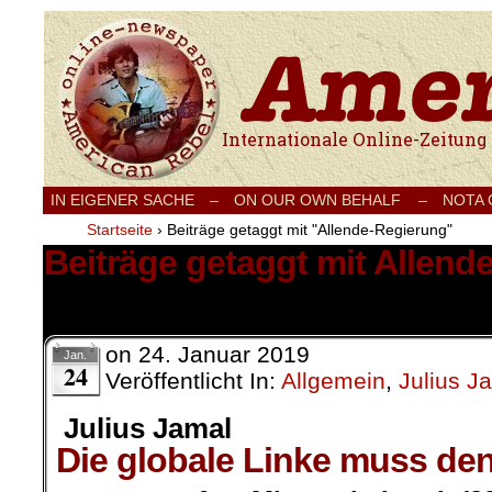
Internationale Onlinezeitung für Frieden
IN EIGENER SACHE
–
ON OUR OWN BEHALF –
NOTA
Startseite
›
Beiträge getaggt mit "Allende-Regierung"
Beiträge getaggt mit Allend
7 Ergebnisse.
on
24. Januar 2019
Jan.
24
Veröffentlicht In:
Allgemein
,
Julius J
Julius Jamal
Die globale Linke muss de