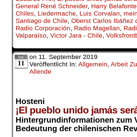
General René Schneider
,
Harry Belafonte
Chiles
,
Lieder­mache
,
Luis Corvalan
,
mei
Santiago de Chile
,
Oberst Carlos Ibáñez
Radio Corporación
,
Radio Magellan
,
Radi
Valparaíso
,
Victor Jara - Chile
,
Volksfron
on
11. September 2019
Sep.
11
Veröffentlicht In:
Allgemein
,
Arbeit Z
Allende
.
Hosteni
¡El pueblo unido jamás será
Hintergrundinformationen zum V
Bedeutung der chilenischen Rev
.
.