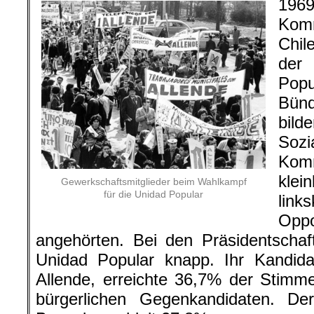
19
Kom
Chil
der 
Popu
Bünd
bil
So
Ko
kle
Gewerkschaftsmitglieder beim Wahlkampf
für die Unidad Popular
link
Oppo
angehörten. Bei den Präsidentschaf
Unidad Popular knapp. Ihr Kandidat
Allende, erreichte 36,7% der Stim
bürgerlichen Gegenkandidaten. Der 