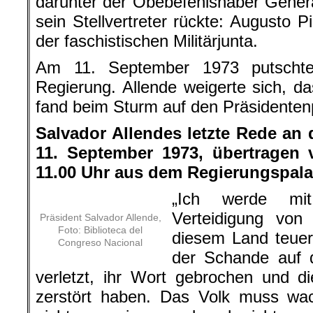
darunter der Obebefehlshaber Genera
sein Stellvertreter rückte: Augusto P
der faschistischen Militärjunta.
Am 11. September 1973 putschte
Regierung. Allende weigerte sich, d
fand beim Sturm auf den Präsidenten
Salvador Allendes letzte Rede an 
11. September 1973, übertragen
11.00 Uhr aus dem Regierungspal
„Ich werde mi
Verteidigung von 
Präsident Salvador Allende,
Foto: Biblioteca del
diesem Land teuer
Congreso Nacional
der Schande auf di
verletzt, ihr Wort gebrochen und die
zerstört haben. Das Volk muss wac