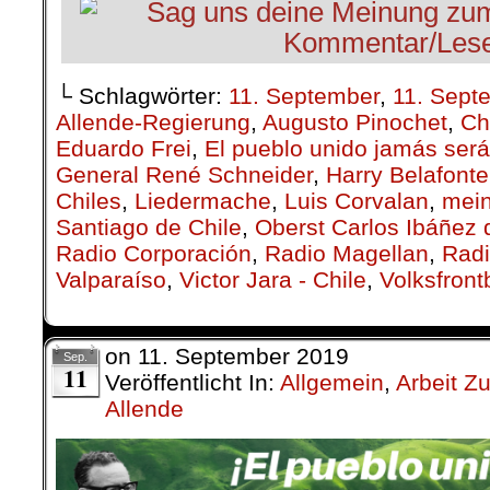
└ Schlagwörter:
11. September
,
11. Sept
Allende-Regierung
,
Augusto Pinochet
,
Ch
Eduardo Frei
,
El pueblo unido jamás ser
General René Schneider
,
Harry Belafonte
Chiles
,
Lieder­mache
,
Luis Corvalan
,
mei
Santiago de Chile
,
Oberst Carlos Ibáñez
Radio Corporación
,
Radio Magellan
,
Radi
Valparaíso
,
Victor Jara - Chile
,
Volksfron
on
11. September 2019
Sep.
11
Veröffentlicht In:
Allgemein
,
Arbeit Z
Allende