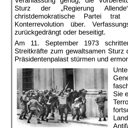
Veranlassung genug, die Vorbere
Sturz der „Regierung Allende“
christdemokratische Partei tra
Konterrevolution über. Verfassung
zurückgedrängt oder beseitigt.
Am 11. September 1973 schritte
Streitkräfte zum gewaltsamen Sturz 
Präsidentenpalast stürmen und ermor
Unte
Gene
fasch
Sie 
Ter
fort
Lan
Anti