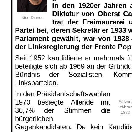
in den 1920er Jahren 
Diktatur von Oberst C
Nico Diener
trat der Freimaurerei 
Partei bei, deren Sekretär er 1933
Parlament gewählt, war von 1938
der Links­regierung der Frente Pop
Seit 1952 kandidierte er mehrmals fü
beteiligte sich ab 1969 an der Gründ
Bündnis der Sozialisten, Komm
Linksparteien.
In den Präsidentschaftswahlen
1970 besiegte Allende mit
Salvad
währen
36,7% der Stim­men die
1970,
bürgerlichen
Gegenkandidaten. Da kein Kandida