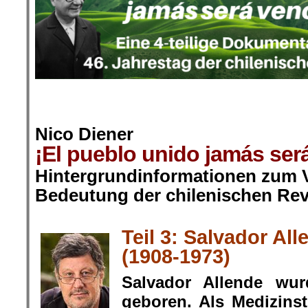
.
.
Nico Diener
¡El pueblo unido jamás será
Hintergrundinformationen zum V
Bedeutung der chilenischen Rev
.
Teil 3: Salvador Al
(1908-1973)
Salvador Allende wur
geboren. Als Medizinst