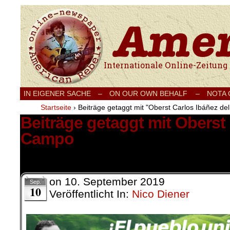
Internationale Onlinezeitung für Frieden
IN EIGENER SACHE
–
ON OUR OWN BEHALF –
NOTA
Startseite
›
Beiträge getaggt mit "Oberst Carlos Ibáñez d
Beiträge getaggt mit Oberst
Campo
6 Ergebnisse.
on
10. September 2019
Sep.
10
Veröffentlicht In:
Nico Diener