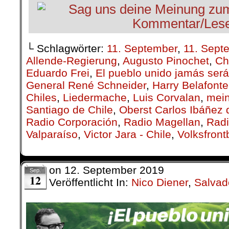
└ Schlagwörter:
11. September
,
11. Sept
Allende-Regierung
,
Augusto Pinochet
,
Ch
Eduardo Frei
,
El pueblo unido jamás ser
General René Schneider
,
Harry Belafonte
Chiles
,
Lieder­mache
,
Luis Corvalan
,
mei
Santiago de Chile
,
Oberst Carlos Ibáñez
Radio Corporación
,
Radio Magellan
,
Radi
Valparaíso
,
Victor Jara - Chile
,
Volksfron
on
12. September 2019
Sep.
12
Veröffentlicht In:
Nico Diener
,
Salvad