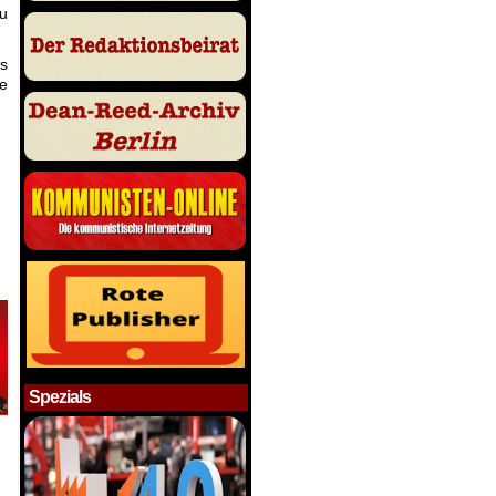
zu
es
ge
Spezials