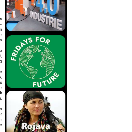
as
-
on
r
ca
e
t,
g
ie
n,
ls
er
it
g,
en
er
r
e