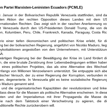
n Partei Marxisten-Leninisten Ecuadors (PCMLE)
 Januar in der Bolivarischen Republik Venezuela stattfinden, sind d
erten Aktion der rechten Opposition dieses Landes mit dem US
ernationalen Rechten. Das zeigt sich in der raschen Anerkennung v
nt Venezuela durch den US-Präsidenten Donald Trump, die von de
en, Kolumbien, Peru, Chile, Frankreich, Kanada, Paraguay, Costa Ri
o einer tiefen ökonomischen und politischen Krise erlebt, für di
g bei der bolivarischen Regierung, angeführt von Nicolás Maduro, lieg
oykottaktionen angestoßen von den Unternehmern, mit Unterstützun
SA.
wärtigen Regierung bei der Bewältigung der Krise im Land fördert d
, die eine brutale Zerstörung ihrer Lebensbedingungen erlitten habe
l eines politischen Projektes, das als eine Alternative des Wechse
angs von Millionen Venzoelanern unterstützt. Sie entpuppte sich ab
tischer Versuch, der zu einer Regierung der Korruption, verbunden m
, degenerierte. In Venezuela gibt es keine sozialistische Regierun
s Maduro genannt wird.
 und die organisatorischen Kapazitäten der revolutionären und link
dass diese für die Massen als politische Alternative erscheinen. In dies
hten und der Imperialismus mit ihrer Propaganda die Masse de
 die nach dem Taktstock einer Verschwörung zu agieren, die di
ditionelle Rechte zurückerobern will.