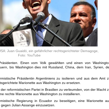
USA: Juan Guaidó, ein gefährlicher rechtsgerichteter Demagoge,
Foto: YouTube
 Präsidenten. Einen vom Volk gewählten und einen von Washingto
uern, bis Washington dies mit Russland, China, dem Iran, Syrien, d
ormistische Präsidentin Argentiniens zu isolieren und aus dem Amt 
tsgerichtete Marionette aus Washington zu ersetzen.
der reformistischen Partei in Brasilien zu verleumden, von der Macht 
ne rechte Marionette aus Washington zu installieren.
rmistische Regierung in Ecuador zu beseitigen, eine Marionette a
e gegen Julian Assange einzusetzen.