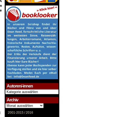
A
m
e
Autoren/-innen
Autoren/-
innen
Archiv
Archiv
d
2001-2015 /
2016