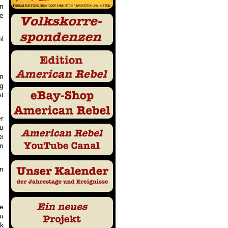
en
ie
hl
en
ng
st
er
zu
ei
rn
en
te
zu
lk