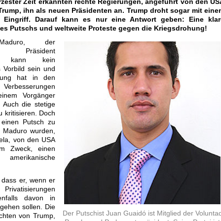
rzester Zeit erkannten rechte Regierungen, angeführt von den US
rump, ihn als neuen Präsidenten an. Trump droht sogar mit eine
en Eingriff. Darauf kann es nur eine Antwort geben: Eine klar
s Putschs und weltweite Proteste gegen die Kriegsdrohung!
Maduro, der
de Präsident
s, kann kein
s Vorbild sein und
rung hat in den
rbesserungen
einem Vorgänger
Auch die stetige
 kritisieren. Doch
 einen Putsch zu
en Maduro wurden,
uela, von den USA
em Zweck, einen
merikanische
 dass er, wenn er
Privatisierungen
nfalls davon in
gehen sollen. Die
Der Putschist Juan Guaidó ist Mitglied der Volunta
Rechten von Trump,