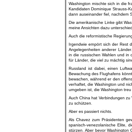
Washington mischte sich in die f
Kandidaten Dominique Strauss-Kah
dann auseinander fiel, nachdem
Die amerikanische Linke gibt Wash
meine Ansichten dazu unterschied
Auch die reformistische Regierung
Irgendwie empört sich der Rest d
Angelegenheiten anderer Länder.
in die russischen Wahlen und in 
für Länder, die viel zu mächtig s
Russland ist dabei, einen Luftw
Bewachung des Flughafens könnte
bewachen, während er den offensi
verhaftet, die Washington und ni
umgeben ist, die Washington treu
Auch China hat Verbindungen zu 
zu schützen.
Aber es passiert nichts.
Als Chavez zum Präsidenten gew
spanisch-venezolanische Elite, 
stürzen. Aber bevor Washington C