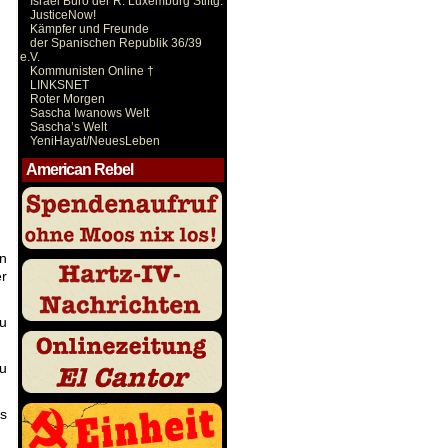
Israel Büro der R. Luxemburg Stiftg.
JusticeNow!
Kämpfer und Freunde
der Spanischen Republik 36/39
e.V.
Kommunisten Online †
LINKSNET
Roter Morgen
Sascha Iwanows Welt
Sascha’s Welt
YeniHayat/NeuesLeben
American Rebel
n
er
zu
zu
us