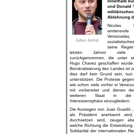
Innerhalb kü
und Donald T
militärisch
Ablehnung de
Nicolas 
amtieren
Venezuela
Julius Jamal
sozialistische
seine Regie
letzten Jahren viele Ve
zurückgenommen, die unter s
Hugo Chavez geschaffen wurde. 
Bürokratisierung des Landes ist zu
dies darf kein Grund sein, nun
unterstützen. Die Proteste geg
wie schon viele vorher in Venez
mit vorbereitet und dienen d
weiteren Staat in die a
Interessensphäre einzugliedern.
Die Aussagen von Juan Guaidó ,
als Präsident anerkannt wird, 
durchsetzen wird, zeugen ebe
welche Richtung die Entwicklung 
Solidarität der internationalen 