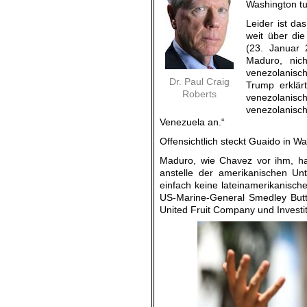
Washington tu
Leider ist das
weit über di
(23. Januar 
Maduro, nich
venezolanisch
Dr. Paul Craig
Trump erklär
Roberts
venezolanisc
venezolanisc
Venezuela an.“
Offensichtlich steckt Guaido in W
Maduro, wie Chavez vor ihm, ha
anstelle der amerikanischen Unt
einfach keine lateinamerikanisch
US-Marine-General Smedley Buttl
United Fruit Company und Invest