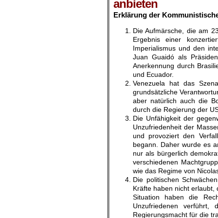
anbieten
Erklärung der Kommunistische
Die Aufmärsche, die am 23.
Ergebnis einer konzerti
Imperialismus und den int
Juan Guaidó als Präside
Anerkennung durch Brasili
und Ecuador.
Venezuela hat das Szenari
grundsätzliche Verantwortun
aber natürlich auch die B
durch die Regierung der U
Die Unfähigkeit der gegen
Unzufriedenheit der Massen
und provoziert den Verfal
begann. Daher wurde es anf
nur als bürgerlich demokra
verschiedenen Machtgruppen
wie das Regime von Nicola
Die politischen Schwächen
Kräfte haben nicht erlaubt, 
Situation haben die Rec
Unzufriedenen verführt,
Regierungsmacht für die tra