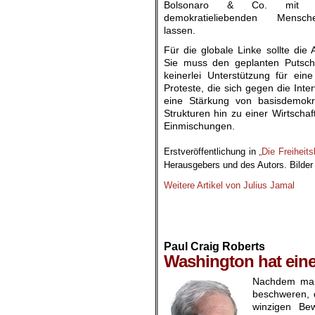
Bolsonaro & Co. mit Gu
demokratieliebenden Mensc
lassen.
Für die globale Linke sollte die 
Sie muss den geplanten Putsch
keinerlei Unterstützung für ei
Proteste, die sich gegen die Inte
eine Stärkung von basisdemokr
Strukturen hin zu einer Wirtscha
Einmischungen.
.
Erstveröffentlichung in
„Die Freiheits
Herausgebers und des Autors. Bilder
Weitere Artikel von Julius Jamal
.
.
.
Paul Craig Roberts
Washington hat eine
Nachdem man 
beschweren, 
winzigen Be