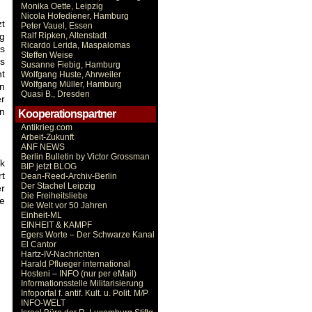
Monika Oette, Leipzig
Nicola Hofediener, Hamburg
zt
Peter Vauel, Essen
g
Ralf Ripken, Altenstadt
Ricardo Lerida, Maspalomas
s
Steffen Weise
s
Susanne Fiebig, Hamburg
nt
Wolfgang Huste, Ahrweiler
Wolfgang Müller, Hamburg
en
Quasi B., Dresden
r
n
Kooperationspartner
Antikrieg.com
Arbeit-Zukunft
ANF NEWS
Berlin Bulletin by Victor Grossman
k
BIP jetzt BLOG
rt
Dean-Reed-Archiv-Berlin
Der Stachel Leipzig
er
Die Freiheitsliebe
ie
Die Welt vor 50 Jahren
Einheit-ML
EINHEIT & KAMPF
Egers Worte – Der Schwarze Kanal
El Cantor
Hartz-IV-Nachrichten
Harald Pflueger international
Hosteni – INFO (nur per eMail)
Informationsstelle Militarisierung
Infoportal f. antif. Kult. u. Polit. M/P
INFO-WELT