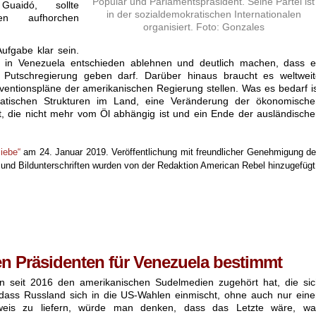
Popular und Parlamentspräsident. Seine Partei ist
aidó, sollte
in der sozialdemokratischen Internationalen
hen aufhorchen
organisiert. Foto: Gonzales
Aufgabe klar sein.
 in Venezuela entschieden ablehnen und deutlich machen, dass e
ne Putschregierung geben darf. Darüber hinaus braucht es weltwei
rventionspläne der amerikanischen Regierung stellen. Was es bedarf i
atischen Strukturen im Land, eine Veränderung der ökonomische
ft, die nicht mehr vom Öl abhängig ist und ein Ende der ausländisch
liebe“
am 24. Januar 2019. Veröffentlichung mit freundlicher Genehmigung d
 und Bildunterschriften wurden von der Redaktion American Rebel hinzugefügt
n Präsidenten für Venezuela bestimmt
seit 2016 den amerikanischen Sudelmedien zugehört hat, die sic
dass Russland sich in die US-Wahlen einmischt, ohne auch nur ein
weis zu liefern, würde man denken, dass das Letzte wäre, wa