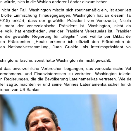
n würde, sich in die Wahlen anderer Länder einzumischen.
 nicht der Fall. Washington mischt sich routinemäßig ein, ist aber jet
e bloße Einmischung hinausgegangen. Washington hat an diesem Ta
2019) erklärt, dass der gewählte Präsident von Venezuela, Nicola
t mehr der venezolanische Präsident ist. Washington, nicht da
e Volk, hat entschieden, wer der Präsident Venezuelas ist. Präside
te die gewählte Regierung für „illegitim“ und wählte per Diktat d
hen Präsidenten: „Heute erkenne ich offiziell den Präsidenten de
hen Nationalversammlung, Juan Guaido, als Interimspräsident vo
ashingtons Tasche, sonst hätte Washington ihn nicht gewählt.
t das unverzeihliche Verbrechen begangen, das venezolanische Vol
ernehmens- und Finanzinteressen zu vertreten. Washington tolerie
en Regierungen, die die Bevölkerung Lateinamerikas vertreten. Wie d
er sagte, machten er und seine Marines Lateinamerika sicher für d
itionen von US-Banken.