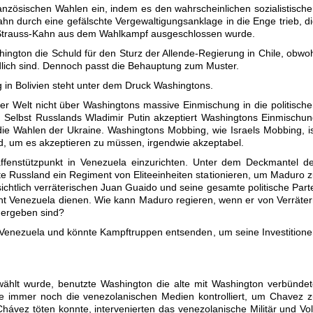
ranzösischen Wahlen ein, indem es den wahrscheinlichen sozialistisch
n durch eine gefälschte Vergewaltigungsanklage in die Enge trieb, d
 Strauss-Kahn aus dem Wahlkampf ausgeschlossen wurde.
ington die Schuld für den Sturz der Allende-Regierung in Chile, obwo
lich sind. Dennoch passt die Behauptung zum Muster.
 in Bolivien steht unter dem Druck Washingtons.
er Welt nicht über Washingtons massive Einmischung in die politisch
 Selbst Russlands Wladimir Putin akzeptiert Washingtons Einmischu
die Wahlen der Ukraine. Washingtons Mobbing, wie Israels Mobbing, i
ind, um es akzeptieren zu müssen, irgendwie akzeptabel.
affenstützpunkt in Venezuela einzurichten. Unter dem Deckmantel d
 Russland ein Regiment von Eliteeinheiten stationieren, um Maduro 
chtlich verräterischen Juan Guaido und seine gesamte politische Part
cht Venezuela dienen. Wie kann Maduro regieren, wenn er von Verräte
 ergeben sind?
Venezuela und könnte Kampftruppen entsenden, um seine Investition
ählt wurde, benutzte Washington die alte mit Washington verbünde
die immer noch die venezolanischen Medien kontrolliert, um Chavez 
hávez töten konnte, intervenierten das venezolanische Militär und Vo