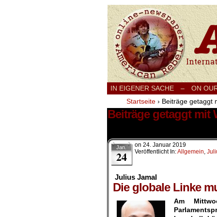
International
IN EIGENER SACHE
–
ON OU
Startseite
›
Beiträge getaggt 
Beiträge getaggt mit
2 Ergebnisse.
on
24. Januar 2019
Jan.
Veröffentlicht In:
Allgemein
,
Jul
24
Julius Jamal
Die globale Linke 
Am Mittwoc
Parlaments