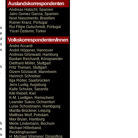
Auslandskorrespondenten
Andreas Habicht, Spanien
Jairo Gomez Garcia, Spanien
Noel Nascimento, Brasilien
Rainer Kranz, Portugal
Rui Filipe Gutschmidt, Portugal
s
Yücel Özdemir, Türkei
te
st
Volkskorrespondenten/innen
n
Andre Accardi
en
André Höppner, Hannover
Andreas Grünwald, Hamburg
Bastian Reichardt, Königswinter
Diethard Möller, Stuttgart
es
Fritz Theisen, Stuttgart
Gizem Gözüacik, Mannheim
.
Heinrich Schreiber
Ilga Röder, Saarbrücken
Jens Lustig, Augsburg
Kalle Schulze, Sassnitz
Kiki Rebell, Kiel
K-M. Luettgen, Remscheid
Leander Sukov, Ochsenfurt
Luise Schoolmann, Hambgurg
Maritta Brückner, Leipzig
Matthias Wolf, Potsdam
Max Bryan, Hamburg
h
Merle Lindemann, Bochum
Michael Hillerband,
en
Recklinghausen
s
H. Michael Vilsmeier, Dingolfing