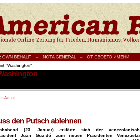
e Onlinezeitung für Frieden, Humanismus, Völkerverständigung und Kul
R OWN BEHALF –
NOTA GENERAL –
ОТ СВОЕГО ИМЕНИ
mit "Washington"
 Washington
ius Jamal
muss den Putsch ablehnen
habend (23. Januar) erklärte sich der venezolanisch
präsident Juan Guaidó zum neuen Präsidenten Venezuelas