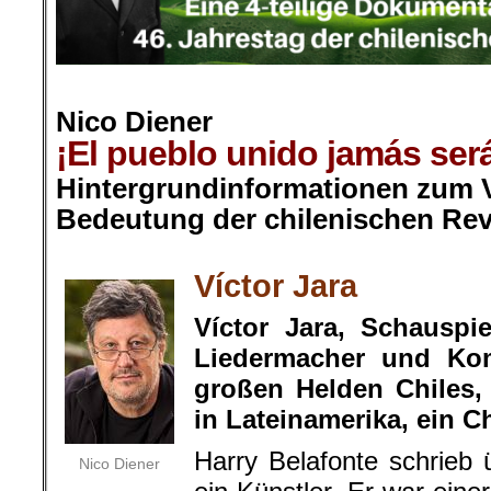
.
Nico Diener
¡El pueblo unido jamás será
Hintergrundinformationen zum V
Bedeutung der chilenischen Rev
.
Víctor Jara
Víctor Jara, Schauspie
Lieder­macher und Kom
großen Helden Chiles, 
in Lateinamerika, ein C
Harry Belafonte schrieb 
Nico Diener