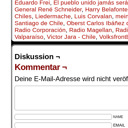
Eduardo Frei
,
El pueblo unido jamás ser
General René Schneider
,
Harry Belafonte
Chiles
,
Lieder­mache
,
Luis Corvalan
,
mei
Santiago de Chile
,
Oberst Carlos Ibáñez
Radio Corporación
,
Radio Magellan
,
Radi
Valparaíso
,
Victor Jara - Chile
,
Volksfron
Diskussion ¬
Kommentar ¬
Deine E-Mail-Adresse wird nicht veröff
NAME
EMAIL