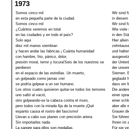
1973
Somos cinco mil
Wir sind 
en esta pequeña parte de la ciudad.
in diesem
Somos cinco mil
Wir sind f
¿Cuántos seremos en total
Wie viele 
en las ciudades y en todo el país?
in den St
Solo aqui
Hier allein
diez mil manos siembran
zehntaus
y hacen andar las fabricas.¡ Cuánta humanidad
und halte
con hambre, frio, pánico, dolor,
ausgesetz
presión moral, terror y locura!Seis de los nuestros se
der Unter
perdieron
der unsere
en el espacio de las estrellas. Un muerto,
Sternen. E
un golpeado como jamas creí
geglaubt h
se podría golpear a un ser humano.
dass ein 
Los otros cuatro quisieron quitar-se todos los temores
Die ander
uno saltó al vació,
einer spra
otro golpeando-se la cabeza contra el muro,
einer sch
pero todos con la mirada fija de la muerte.¡Qué
aber alle 
espanto causa el rostro del fascismo!
Grauen di
Llevan a cabo sus planes con precisión artera
Sie führen
Sin importarles nada.
Ihnen ist a
La sangre para ellos son medallas.
Für sie ve