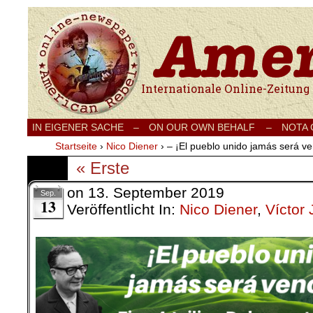
Internationale Onlinezeitung für Frieden
IN EIGENER SACHE
–
ON OUR OWN BEHALF –
NOTA
Startseite
›
Nico Diener
›
– ¡El pueblo unido jamás será ven
« Erste
on
13. September 2019
Sep.
13
Veröffentlicht In:
Nico Diener
,
Víctor 