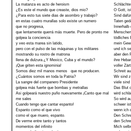
La matanza es acto de heroism
Schlächter
¿Es este el mundo que creaste, dios mio?
O Gott, is
¿Para esto tus siete dias de asombro y trabajo?
Sind dafü
en estas cuatro murallas solo existe un numero
Taten ged
que no progresa,
Innerhalb 
que lentamente querrá más muerte.
Pero de pronto me
Menschen 
golpea la conciencia
tödliches
y veo esta marea sin latido,
mein Gew
pero con el pulso de las máquinas y los militares
und ich se
mostrando su rostro de matrona
aber den 
llena de dulzura.
¿Y Mexico, Cuba y el mundo?
ihre Heba
¡Que griten esta ignominia!
voller Zärt
Somos diez mil manos menos que no producen.
Schreit au
¿
Cuántos somos en toda la Patria?
Wir sind 
La sangre del companero Presidente
viele sin
golpea más fuerte que bombas y metrallas
Das Blut 
Asi golpeará nuestro puño nuevamente.¡
Canto que mal
wird schl
me sales
So wird a
Cuando tengo que cantar espanto!
schwer is
Espanto como el que vivo
wenn ich 
como el que muero, espanto.
Den Schre
De verme entre tanto y tantos
den Schre
momentos del infinito
Mich selb