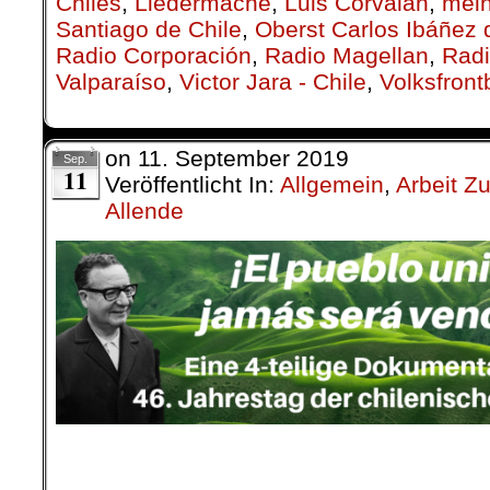
Chiles
,
Lieder­mache
,
Luis Corvalan
,
mei
Santiago de Chile
,
Oberst Carlos Ibáñez
Radio Corporación
,
Radio Magellan
,
Radi
Valparaíso
,
Victor Jara - Chile
,
Volksfron
on
11. September 2019
Sep.
11
Veröffentlicht In:
Allgemein
,
Arbeit Z
Allende
.