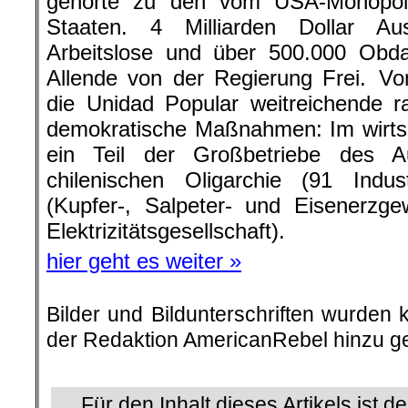
gehörte zu den vom USA-Monopolk
Staaten. 4 Milliarden Dollar Au
Arbeitslose und über 500.000 Obd
Allende von der Regierung Frei. Vo
die Unidad Popular weitreichende rad
demokratische Maßnahmen: Im wirtsc
ein Teil der Großbetriebe des A
chilenischen Oligarchie (91 Industr
(Kupfer-, Salpeter- und Eisenerzge
Elektrizitätsgesellschaft).
hier geht es weiter »
Bilder und Bildunterschriften wurden 
der Redaktion AmericanRebel hinzu ge
.
Für den Inhalt dieses Artikels ist d