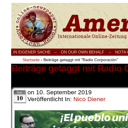
Internationale Onlinezeitung für Frieden
IN EIGENER SACHE
–
ON OUR OWN BEHALF –
NOTA
Startseite
›
Beiträge getaggt mit "Radio Corporación"
Beiträge getaggt mit Radio
6 Ergebnisse.
on
10. September 2019
Sep.
10
Veröffentlicht In:
Nico Diener