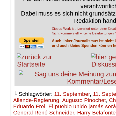
verantwortlic
Dabei muss es sich nicht grundsätz
Redaktion hand
Dieses Werk ist lizenziert unter einer C
Nicht kommerziell – Keine Bearbeitungen 4.
Auch linker Journalismus ist nicht 
und auch kleine Spenden können he
└ Schlagwörter:
11. September
,
11. Sept
Allende-Regierung
,
Augusto Pinochet
,
Ch
Eduardo Frei
,
El pueblo unido jamás ser
General René Schneider
,
Harry Belafonte