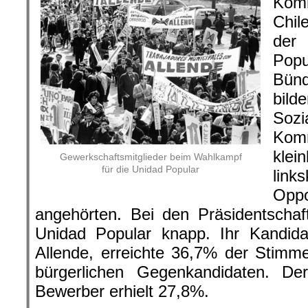
Kom
Chil
der 
Popu
Bünd
bil
So
Ko
kle
Gewerkschaftsmitglieder beim Wahlkampf
für die Unidad Popular
link
Oppo
angehörten. Bei den Präsidentschaf
Unidad Popular knapp. Ihr Kandidat
Allende, erreichte 36,7% der Stim
bürgerlichen Gegenkandidaten. Der 
Bewerber erhielt 27,8%.