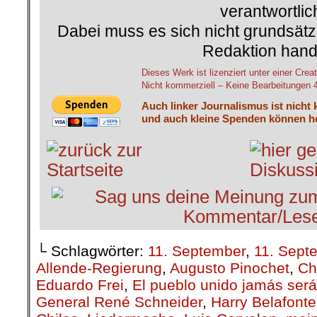
verantwortlic
Dabei muss es sich nicht grundsätz
Redaktion hand
Dieses Werk ist lizenziert unter einer C
Nicht kommerziell – Keine Bearbeitungen 4.
Auch linker Journalismus ist nicht 
und auch kleine Spenden können he
└ Schlagwörter:
11. September
,
11. Sept
Allende-Regierung
,
Augusto Pinochet
,
Ch
Eduardo Frei
,
El pueblo unido jamás ser
General René Schneider
,
Harry Belafonte