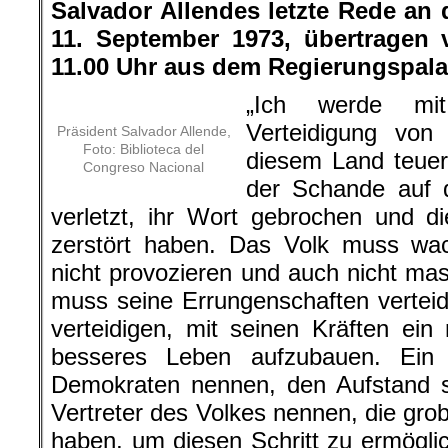
Salvador Allendes letzte Rede an 
11. September 1973, übertragen
11.00 Uhr aus dem Regierungspal
„Ich werde mi
Verteidigung von 
Präsident Salvador Allende,
Foto: Biblioteca del
diesem Land teuer
Congreso Nacional
der Schande auf di
verletzt, ihr Wort gebrochen und die
zerstört haben. Das Volk muss wac
nicht provozieren und auch nicht mas
muss seine Errungenschaften vertei
verteidigen, mit seinen Kräften ei
besseres Leben aufzubauen. Ein 
Demokraten nennen, den Aufstand sc
Vertreter des Volkes nennen, die gro
haben, um diesen Schritt zu ermöglic