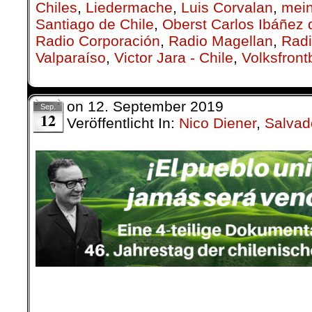
Chiles
,
Lieder­mache
,
Luis Corvalan
,
mei
Santiago de Chile
,
Oberst Carlos Ibáñez
Radio Corporación
,
Radio Magellan
,
Radi
Valparaíso
,
Victor Jara - Chile
,
Volksfron
on
12. September 2019
Sep.
12
Veröffentlicht In:
Nico Diener
,
Salvad
.
.