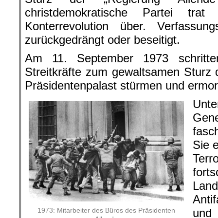
christdemokratische Partei tra
Konterrevolution über. Verfassung
zurückgedrängt oder beseitigt.
Am 11. September 1973 schritte
Streitkräfte zum gewaltsamen Sturz 
Präsidentenpalast stürmen und ermor
Unte
Gene
fasch
Sie 
Ter
fort
Lan
Anti
und
1973: Mitarbeiter des Büros des Präsidenten