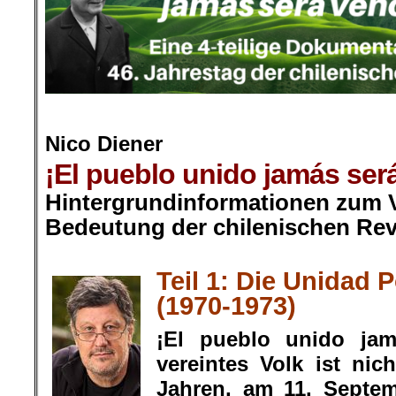
.
Nico Diener
¡El pueblo unido jamás será
Hintergrundinformationen zum V
Bedeutung der chilenischen Rev
.
Teil 1: Die Unidad 
(1970-1973)
¡El pueblo unido jam
vereintes Volk ist nic
Jahren, am 11. Septem