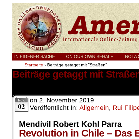
Internationale Onlinezeitung für Frieden
IN EIGENER SACHE
–
ON OUR OWN BEHALF –
NOTA
Startseite
›
Beiträge getaggt mit "Straßen"
Beiträge getaggt mit Straße
1 Ergebnis.
on
2. November 2019
Nov.
02
Veröffentlicht In:
Allgemein
,
Rui Fili
Mendívil Robert Kohl Parra
Revolution in Chile – Das