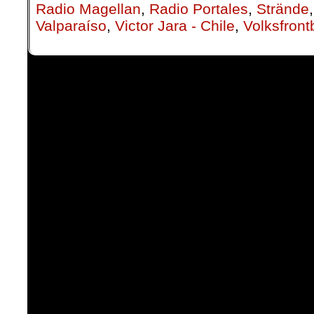
Radio Magellan
,
Radio Portales
,
Strände
Valparaíso
,
Victor Jara - Chile
,
Volksfron