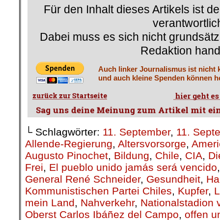
Für den Inhalt dieses Artikels ist d
verantwortlic
Dabei muss es sich nicht grundsätz
Redaktion hand
Auch linker Journalismus ist nicht 
und auch kleine Spenden können he
└ Schlagwörter:
11. September
,
11. Sept
Allende-Regierung
,
Altersvorsorge
,
Ameri
Augusto Pinochet
,
Bildung
,
Chile
,
CIA
,
Di
Frei
,
El pueblo unido jamás será vencido
General René Schneider
,
Gesundheit
,
Ha
Kommunistischen Partei Chiles
,
Kupfer
,
L
mein Land
,
Nahverkehr
,
Nationalstadion 
Oberst Carlos Ibáñez del Campo
,
offen u