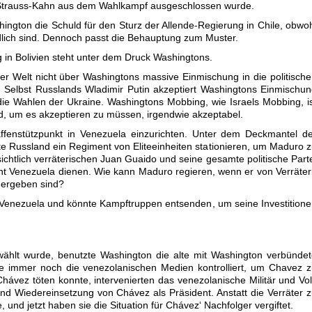
 Strauss-Kahn aus dem Wahlkampf ausgeschlossen wurde.
ington die Schuld für den Sturz der Allende-Regierung in Chile, obwo
lich sind. Dennoch passt die Behauptung zum Muster.
 in Bolivien steht unter dem Druck Washingtons.
er Welt nicht über Washingtons massive Einmischung in die politisch
 Selbst Russlands Wladimir Putin akzeptiert Washingtons Einmischu
die Wahlen der Ukraine. Washingtons Mobbing, wie Israels Mobbing, i
ind, um es akzeptieren zu müssen, irgendwie akzeptabel.
affenstützpunkt in Venezuela einzurichten. Unter dem Deckmantel d
 Russland ein Regiment von Eliteeinheiten stationieren, um Maduro 
chtlich verräterischen Juan Guaido und seine gesamte politische Part
cht Venezuela dienen. Wie kann Maduro regieren, wenn er von Verräte
 ergeben sind?
Venezuela und könnte Kampftruppen entsenden, um seine Investition
ählt wurde, benutzte Washington die alte mit Washington verbünde
die immer noch die venezolanischen Medien kontrolliert, um Chavez 
hávez töten konnte, intervenierten das venezolanische Militär und Vo
d Wiedereinsetzung von Chávez als Präsident. Anstatt die Verräter 
, und jetzt haben sie die Situation für Chávez‘ Nachfolger vergiftet.