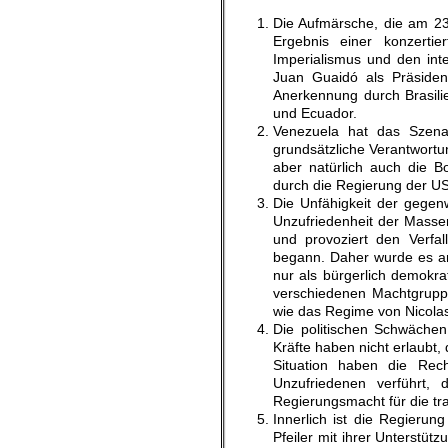
Die Aufmärsche, die am 23.
Ergebnis einer konzerti
Imperialismus und den int
Juan Guaidó als Präside
Anerkennung durch Brasili
und Ecuador.
Venezuela hat das Szenari
grundsätzliche Verantwortun
aber natürlich auch die B
durch die Regierung der U
Die Unfähigkeit der gegen
Unzufriedenheit der Massen
und provoziert den Verfal
begann. Daher wurde es anf
nur als bürgerlich demokra
verschiedenen Machtgruppen
wie das Regime von Nicola
Die politischen Schwächen
Kräfte haben nicht erlaubt, 
Situation haben die Rec
Unzufriedenen verführt,
Regierungsmacht für die tra
Innerlich ist die Regieru
Pfeiler mit ihrer Unterstüt