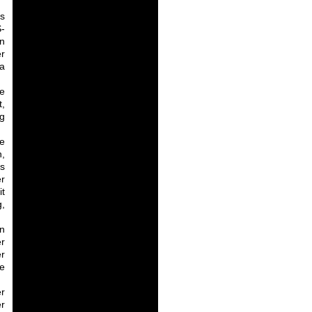
as
-
on
r
ca
e
t,
g
ie
n,
ls
er
it
g,
en
er
r
e
er
er