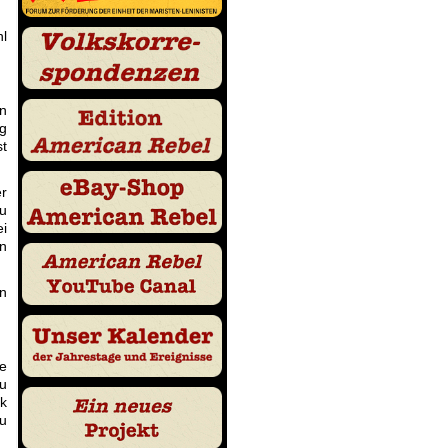
hl
en
ng
st
er
zu
ei
rn
en
te
zu
lk
zu