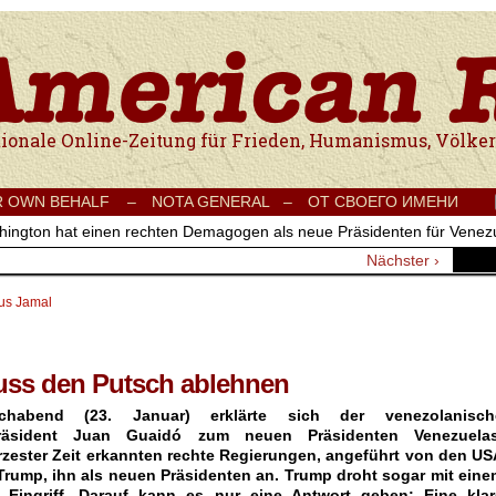
e Onlinezeitung für Frieden, Humanismus, Völkerverständigung und Kul
R OWN BEHALF –
NOTA GENERAL –
ОТ СВОЕГО ИМЕНИ
hington hat einen rechten Demagogen als neue Präsidenten für Venez
Nächster ›
ius Jamal
muss den Putsch ablehnen
habend (23. Januar) erklärte sich der venezolanisch
präsident Juan Guaidó zum neuen Präsidenten Venezuelas
rzester Zeit erkannten rechte Regierungen, angeführt von den US
rump, ihn als neuen Präsidenten an. Trump droht sogar mit eine
en Eingriff. Darauf kann es nur eine Antwort geben: Eine klar