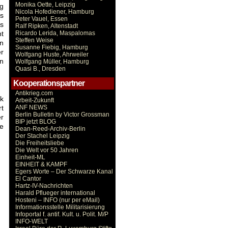
Monika Oette, Leipzig
g
Nicola Hofediener, Hamburg
s
Peter Vauel, Essen
s
Ralf Ripken, Altenstadt
nt
Ricardo Lerida, Maspalomas
Steffen Weise
en
Susanne Fiebig, Hamburg
r
Wolfgang Huste, Ahrweiler
n
Wolfgang Müller, Hamburg
Quasi B., Dresden
Kooperationspartner
Antikrieg.com
k
Arbeit-Zukunft
rt
ANF NEWS
Berlin Bulletin by Victor Grossman
er
BIP jetzt BLOG
ie
Dean-Reed-Archiv-Berlin
Der Stachel Leipzig
Die Freiheitsliebe
Die Welt vor 50 Jahren
Einheit-ML
EINHEIT & KAMPF
Egers Worte – Der Schwarze Kanal
El Cantor
Hartz-IV-Nachrichten
Harald Pflueger international
Hosteni – INFO (nur per eMail)
Informationsstelle Militarisierung
Infoportal f. antif. Kult. u. Polit. M/P
INFO-WELT