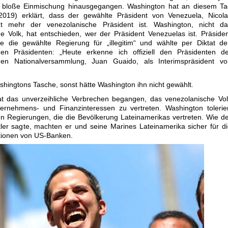
e bloße Einmischung hinausgegangen. Washington hat an diesem Ta
2019) erklärt, dass der gewählte Präsident von Venezuela, Nicola
t mehr der venezolanische Präsident ist. Washington, nicht da
e Volk, hat entschieden, wer der Präsident Venezuelas ist. Präside
te die gewählte Regierung für „illegitim“ und wählte per Diktat d
hen Präsidenten: „Heute erkenne ich offiziell den Präsidenten de
hen Nationalversammlung, Juan Guaido, als Interimspräsident vo
ashingtons Tasche, sonst hätte Washington ihn nicht gewählt.
t das unverzeihliche Verbrechen begangen, das venezolanische Vol
ernehmens- und Finanzinteressen zu vertreten. Washington tolerie
en Regierungen, die die Bevölkerung Lateinamerikas vertreten. Wie d
er sagte, machten er und seine Marines Lateinamerika sicher für d
itionen von US-Banken.