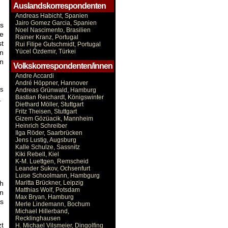
Auslandskorrespondenten
Andreas Habicht, Spanien
Jairo Gomez Garcia, Spanien
s
Noel Nascimento, Brasilien
te
Rainer Kranz, Portugal
st
Rui Filipe Gutschmidt, Portugal
Yücel Özdemir, Türkei
n
en
Volkskorrespondenten/innen
Andre Accardi
André Höppner, Hannover
es
Andreas Grünwald, Hamburg
Bastian Reichardt, Königswinter
.
Diethard Möller, Stuttgart
Fritz Theisen, Stuttgart
Gizem Gözüacik, Mannheim
Heinrich Schreiber
Ilga Röder, Saarbrücken
Jens Lustig, Augsburg
Kalle Schulze, Sassnitz
Kiki Rebell, Kiel
K-M. Luettgen, Remscheid
Leander Sukov, Ochsenfurt
Luise Schoolmann, Hambgurg
h
Maritta Brückner, Leipzig
Matthias Wolf, Potsdam
en
Max Bryan, Hamburg
s
Merle Lindemann, Bochum
Michael Hillerband,
Recklinghausen
zt
H. Michael Vilsmeier, Dingolfing