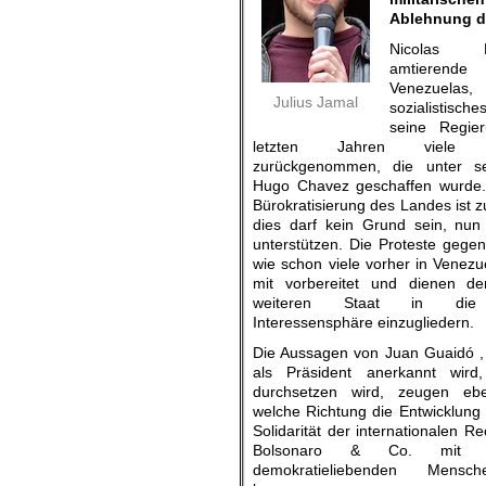
Ablehnung de
Nicolas 
amtieren
Venezuela
Julius Jamal
sozialistische
seine Regie
letzten Jahren viele Ve
zurückgenommen, die unter s
Hugo Chavez geschaffen wurde. 
Bürokratisierung des Landes ist zu
dies darf kein Grund sein, nun
unterstützen. Die Proteste geg
wie schon viele vorher in Venez
mit vorbereitet und dienen d
weiteren Staat in die a
Interessensphäre einzugliedern.
Die Aussagen von Juan Guaidó ,
als Präsident anerkannt wird, 
durchsetzen wird, zeugen ebe
welche Richtung die Entwicklung 
Solidarität der internationalen 
Bolsonaro & Co. mit Gu
demokratieliebenden Mensc