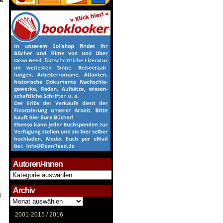
Autoren/-innen
Autoren/-
innen
Archiv
d
Archiv
2001-2015 /
2016