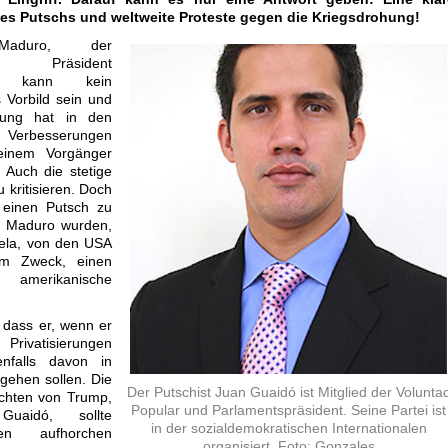
s Putschs und weltweite Proteste gegen die Kriegsdrohung!
Maduro, der
de Präsident
s, kann kein
s Vorbild sein und
rung hat in den
rbesserungen
einem Vorgänger
Auch die stetige
 kritisieren. Doch
 einen Putsch zu
en Maduro wurden,
uela, von den USA
em Zweck, einen
merikanische
 dass er, wenn er
Privatisierungen
nfalls davon in
gehen sollen. Die
Der Putschist Juan Guaidó ist Mitglied der Volunta
Rechten von Trump,
Popular und Parlamentspräsident. Seine Partei ist
aidó, sollte
in der sozialdemokratischen Internationalen
hen aufhorchen
organisiert. Foto: Gonzales