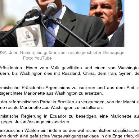
USA: Juan Guaidó, ein gefährlicher rechtsgerichteter Demagoge,
Foto: YouTube
 Präsidenten. Einen vom Volk gewählten und einen von Washingto
uern, bis Washington dies mit Russland, China, dem Iran, Syrien, d
ormistische Präsidentin Argentiniens zu isolieren und aus dem Amt 
tsgerichtete Marionette aus Washington zu ersetzen.
der reformistischen Partei in Brasilien zu verleumden, von der Macht 
ne rechte Marionette aus Washington zu installieren.
rmistische Regierung in Ecuador zu beseitigen, eine Marionette a
e gegen Julian Assange einzusetzen.
ranzösischen Wahlen ein, indem es den wahrscheinlichen sozialistisch
n durch eine gefälschte Vergewaltigungsanklage in die Enge trieb, d