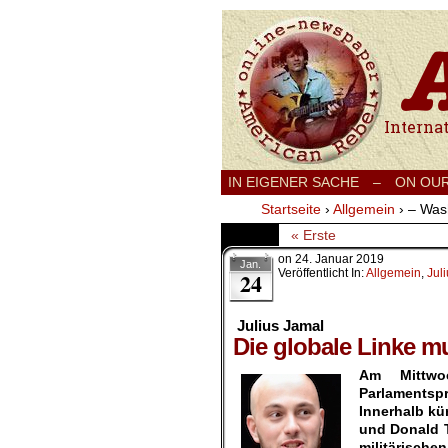
International
IN EIGENER SACHE
–
ON OU
Startseite
›
Allgemein
›
– Was
« Erste
on
24. Januar 2019
Jan.
Veröffentlicht In:
Allgemein
,
Jul
24
Julius Jamal
Die globale Linke 
Am Mittwoc
Parlaments
Innerhalb kü
und Donald T
militärisch