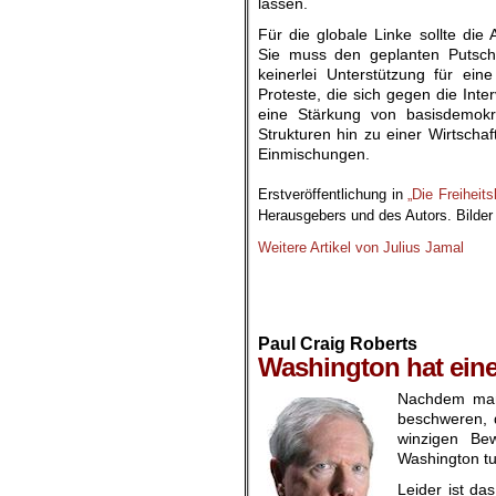
lassen.
Für die globale Linke sollte die 
Sie muss den geplanten Putsch
keinerlei Unterstützung für ei
Proteste, die sich gegen die Inte
eine Stärkung von basisdemokr
Strukturen hin zu einer Wirtscha
Einmischungen.
.
Erstveröffentlichung in
„Die Freiheits
Herausgebers und des Autors. Bilder
Weitere Artikel von Julius Jamal
.
.
.
Paul Craig Roberts
Washington hat eine
Nachdem man 
beschweren, 
winzigen Be
Washington tu
Leider ist das