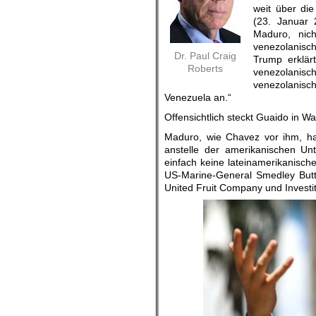
weit über di
(23. Januar 
Maduro, nich
venezolanisch
Dr. Paul Craig
Trump erklär
Roberts
venezolanisc
venezolanisc
Venezuela an.“
Offensichtlich steckt Guaido in W
Maduro, wie Chavez vor ihm, ha
anstelle der amerikanischen Unt
einfach keine lateinamerikanisch
US-Marine-General Smedley Buttl
United Fruit Company und Invest