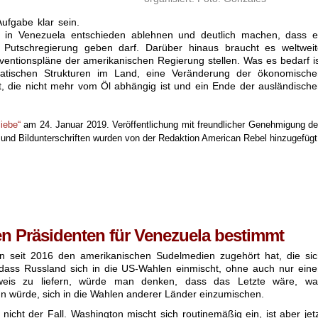
Aufgabe klar sein.
 in Venezuela entschieden ablehnen und deutlich machen, dass e
ne Putschregierung geben darf. Darüber hinaus braucht es weltwei
rventionspläne der amerikanischen Regierung stellen. Was es bedarf i
atischen Strukturen im Land, eine Veränderung der ökonomische
ft, die nicht mehr vom Öl abhängig ist und ein Ende der ausländisch
liebe“
am 24. Januar 2019. Veröffentlichung mit freundlicher Genehmigung d
 und Bildunterschriften wurden von der Redaktion American Rebel hinzugefügt
n Präsidenten für Venezuela bestimmt
seit 2016 den amerikanischen Sudelmedien zugehört hat, die sic
dass Russland sich in die US-Wahlen einmischt, ohne auch nur ein
weis zu liefern, würde man denken, dass das Letzte wäre, wa
n würde, sich in die Wahlen anderer Länder einzumischen.
 nicht der Fall. Washington mischt sich routinemäßig ein, ist aber jet