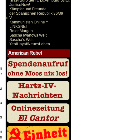
Israel Büro der R. Luxemburg Stiftg.
JusticeNow!
Kämpfer und Freunde
der Spanischen Republik 36/39
e.V.
Kommunisten Online †
LINKSNET
Roter Morgen
Sascha Iwanows Welt
Sascha’s Welt
YeniHayat/NeuesLeben
American Rebel
n
er
zu
zu
us
en
ie