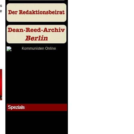
es
ge
Spezials