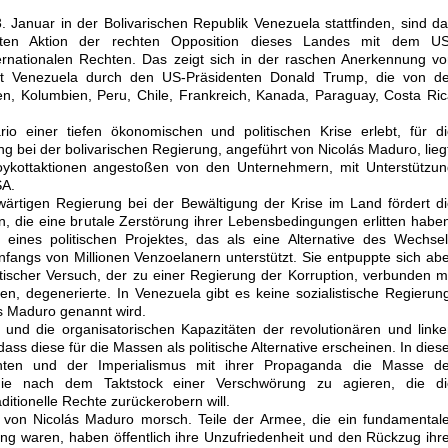
 Januar in der Bolivarischen Republik Venezuela stattfinden, sind d
erten Aktion der rechten Opposition dieses Landes mit dem US
ernationalen Rechten. Das zeigt sich in der raschen Anerkennung v
nt Venezuela durch den US-Präsidenten Donald Trump, die von de
en, Kolumbien, Peru, Chile, Frankreich, Kanada, Paraguay, Costa Ri
o einer tiefen ökonomischen und politischen Krise erlebt, für di
g bei der bolivarischen Regierung, angeführt von Nicolás Maduro, lieg
oykottaktionen angestoßen von den Unternehmern, mit Unterstützun
SA.
wärtigen Regierung bei der Bewältigung der Krise im Land fördert d
, die eine brutale Zerstörung ihrer Lebensbedingungen erlitten habe
l eines politischen Projektes, das als eine Alternative des Wechse
angs von Millionen Venzoelanern unterstützt. Sie entpuppte sich ab
tischer Versuch, der zu einer Regierung der Korruption, verbunden m
, degenerierte. In Venezuela gibt es keine sozialistische Regierun
s Maduro genannt wird.
 und die organisatorischen Kapazitäten der revolutionären und link
dass diese für die Massen als politische Alternative erscheinen. In dies
hten und der Imperialismus mit ihrer Propaganda die Masse de
 die nach dem Taktstock einer Verschwörung zu agieren, die di
ditionelle Rechte zurückerobern will.
ng von Nicolás Maduro morsch. Teile der Armee, die ein fundamental
zung waren, haben öffentlich ihre Unzufriedenheit und den Rückzug ihr