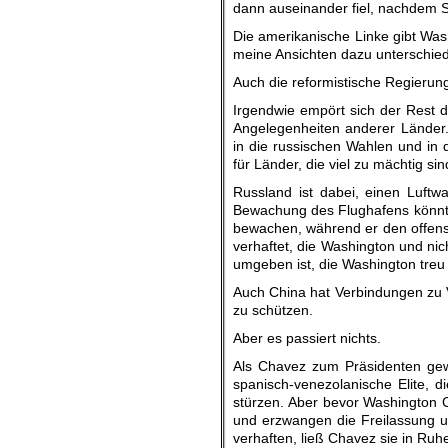
dann auseinander fiel, nachdem
Die amerikanische Linke gibt Wash
meine Ansichten dazu unterschied
Auch die reformistische Regierung
Irgendwie empört sich der Rest d
Angelegenheiten anderer Länder.
in die russischen Wahlen und in 
für Länder, die viel zu mächtig s
Russland ist dabei, einen Luftw
Bewachung des Flughafens könnte
bewachen, während er den offensi
verhaftet, die Washington und ni
umgeben ist, die Washington treu
Auch China hat Verbindungen zu 
zu schützen.
Aber es passiert nichts.
Als Chavez zum Präsidenten gew
spanisch-venezolanische Elite, 
stürzen. Aber bevor Washington C
und erzwangen die Freilassung un
verhaften, ließ Chavez sie in Ruhe