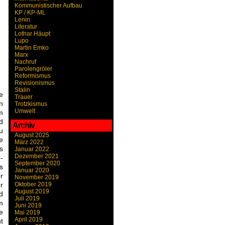
Kommunistischer Aufbau
KP / KP-ML
Lenin
Literatur
Lothar Häupt
Lupo
Martin Emko
Marx
Nachruf
Parolengröler
Reformismus
Revisionismus
Stalin
e
Trauer
n
Trotzkismus
Umwelt
m
d
Archiv
u
August 2025
e
März 2022
s
Januar 2022
Dezember 2021
-
September 2020
s
Januar 2020
r
November 2019
Oktober 2019
r
August 2019
d
Juli 2019
m
Juni 2019
e
Mai 2019
April 2019
t