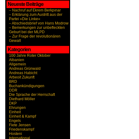
Neueste Beiträge
– Nachruf auf Ekrem Berkpınar
– Erklärung zum Austritt aus der
Partei »Die Linke«
– Abschiedsbrief von Hans Modrow
– Bemerkungen zur unbefleckten
Geburt bei der MLPD
– Zur Frage der revolutionären
Gewalt
Kategorien
100 Jahre Roter Oktober
Albanien
Allgemein
Andreas Grünwald
Andreas Habicht
Arbeoit Zukunft
BRD
Buchankündigungen
DDR
Die Sprache der Herrschaft
Diethard Möller
DKP
Ehrungen
Einheit
Einheit & Kampf
Engels
Fiete Jensen
Friedenskampf
Hosteni
International