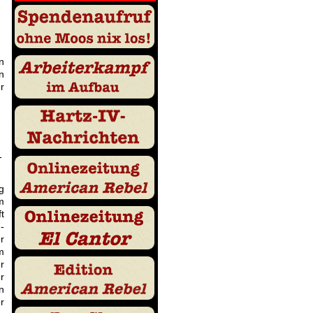
n
n
r
-
g
m
t
-
r
m
r
r
n
r