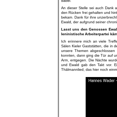
dabei.
An dieser Stelle sei auch Dank 
den Rücken frei gehalten und hint
bekam. Dank für ihre unzerbrechl
Ewald, der aufgrund seiner chroni
Lasst uns den Genossen Ewald 
leninistische Arbeiterpartei kä
Ich erinnere mich an viele Tref
Sälen Kieler Gaststätten, die in
unsere Themen abgeschlossen h
konnten, dann ging die Tür auf u
Arm, entgegen. Die Nächte wurde
und Ewald gab den Takt vor. Ei
Thälmannlied, das hier noch einma
Hannes Wader -