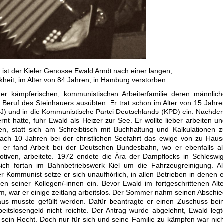
ist der Kieler Genosse Ewald Arndt nach einer langen,
heit, im Alter von 84 Jahren, in Hamburg verstorben.
r kämpferischen, kommunistischen Arbeiterfamilie deren männlich
 Beruf des Steinhauers ausübten. Er trat schon im Alter von 15 Jahre
DJ) und in die Kommunistische Partei Deutschlands (KPD) ein. Nachde
nt hatte, fuhr Ewald als Heizer zur See. Er wollte lieber arbeiten un
n, statt sich am Schreibtisch mit Buchhaltung und Kalkulationen z
ch 10 Jahren bei der christlichen Seefahrt das ewige von zu Haus
d er fand Arbeit bei der Deutschen Bundesbahn, wo er ebenfalls al
tiven, arbeitete. 1972 endete die Ära der Dampflocks in Schleswig
ch fortan im Bahnbetriebswerk Kiel um die Fahrzeugreinigung. Al
r Kommunist setze er sich unaufhörlich, in allen Betrieben in denen e
ssen seiner Kollegen/-innen ein. Bevor Ewald im fortgeschrittenen Alte
, war er einige zeitlang arbeitslos. Der Sommer nahm seinen Abschie
aus musste gefüllt werden. Dafür beantragte er einen Zuschuss bei
beitslosengeld nicht reichte. Der Antrag wurde abgelehnt, Ewald legt
sein Recht. Doch nur für sich und seine Familie zu kämpfen war nich