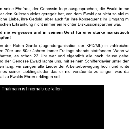
an seine Ehefrau, der Genossin Inge ausgesprochen, die Ewald imme
er den Kulissen vieles geregelt hat, von dem Ewald gar nicht so viel mi
iche Liebe, ihre Geduld, aber auch für ihre Konsequenz im Umgang mi
schen Erkrankung nicht immer ein leichter Diskussionspartner war.
nie vergessen und in seinem Geist für eine starke marxistisch
mpfen!
fen der Roten Garde (Jugendorganisation der KPD/ML) in zahlreiche
 den 70er und 80er Jahren immer Freitags abends stattfanden. Wenn wi
atten, es schon 22 Uhr war und eigentlich alle nach Hause gehe
nd der Genosse Ewald lachte uns, mit seinem Schifferklavier unter de
n lang, wir sangen alle Lieder der Arbeiterbewegung hoch und runte
nes seiner Lieblingslieder das er nie versäumte zu singen was da
l zu Ewalds Ehren erklingen soll.
 Thälmann ist niemals gefallen