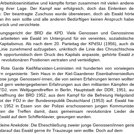
e Arbeitsloseninitiative und kämpfte fortan zusammen mit vielen andere
ung ihrer Lage. Der Kampf war erfolgreich, doch das Einlenken de
n: Der beantragte Zuschuss wurde überwiesen, doch als Ewald hörte
n ihn sein sollte und alle anderen Bedürftigen keinen Anspruch habe
rück und verzichtete.
sungsgericht der BRD die KPD. Viele Genossen und Genossinne
arbeiteten wie Ewald im Untergrund für ein vereintes, sozialistische
apitalismus. Als nach dem 20. Parteitag der KPdSU (1956), auch di
Linie zunehmend aufzugeben, unkritisch die Linie des Chruschtschow
 opportunistisch dem Druck des Kapitals anpasste, gehörte Ewald z
revolutionären Positionen vertraten und verteidigten.
e Rote Garde Kiel/Marxisten-Leninisten mit hunderten von vorwiegen
rn organisierte. Sein Haus in der Kiel-Gaardener Eisenbahnersiedlun
ose junge Genossen/-innen, die von seinen Erfahrungen lernen wollten
t und gern weitergegebenen Erfahrungen aus den militanten Kämpfen de
DJ, vom Weltjugendtreffen in Berlin, Hauptstadt der DDR, 1951, au
affnung der BRD 1952, aus dem Kampf für die Befreiung Helgoland
 der FDJ in der Bundesrepublik Deutschland (1953) auf. Ewald hiel
en 1952 in Essen von der Polizei erschossenen jungen Kommuniste
n die Treffen damit, dass gemeinsam revolutionäre Lieder de
Ewald auf dem Schifferklavier, gesungen wurden.
kleine Anekdote: Die Eheschließung zweier junge Genossen/innen gerie
z darauf das Ewald gerne ihr Trauzeuge sein wollte. Doch auf dem