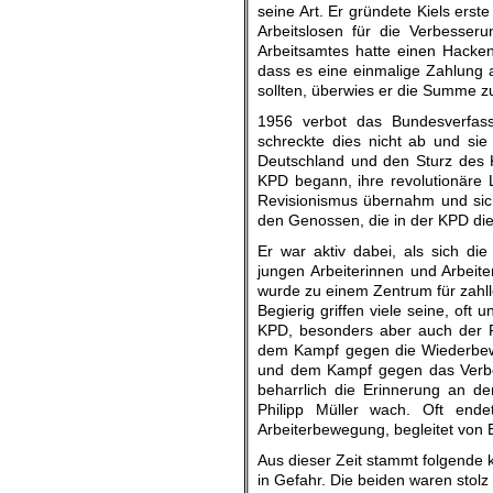
seine Art. Er gründete Kiels erst
Arbeitslosen für die Verbesser
Arbeitsamtes hatte einen Hacke
dass es eine einmalige Zahlung a
sollten, überwies er die Summe zu
1956 verbot das Bundesverfas
schreckte dies nicht ab und sie 
Deutschland und den Sturz des K
KPD begann, ihre revolutionäre 
Revisionismus übernahm und sich
den Genossen, die in der KPD die 
Er war aktiv dabei, als sich di
jungen Arbeiterinnen und Arbeite
wurde zu einem Zentrum für zahll
Begierig griffen viele seine, of
KPD, besonders aber auch der F
dem Kampf gegen die Wiederbew
und dem Kampf gegen das Verbot
beharrlich die Erinnerung an d
Philipp Müller
wach. Oft endete
Arbeiterbewegung, begleitet von 
Aus dieser Zeit stammt folgende 
in Gefahr. Die beiden waren stol