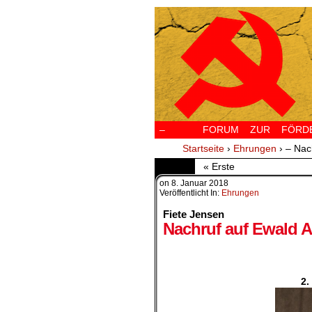
–
FORUM ZUR FÖRDERU
Startseite
›
Ehrungen
›
– Nac
« Erste
on
8. Januar 2018
Veröffentlicht In:
Ehrungen
Fiete Jensen
Nachruf auf Ewald A
.
2.