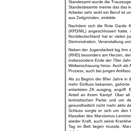
Standesamt wurde die Trauzeugen 
Standesbeamte meinte das das kei
Arbeiter sehr wohl ein Beruf ist 
aus Zeitgründen, einlekte.
Nachdem sich die Rote Garde Ki
(KPD/ML) angeschlossen hatte, w
Norddeutschland hat er vielen 
Demonstration, Veranstaltung u
Neben der Jugendarbeit lag ihm d
(RHD) besonders am Herzen, deren
insbesondere Ende der 70er Jahre 
Weltanschauung hinzu. Auch als An
Prozess, auch bei jungen Antifas
Als zu Beginn der 80er Jahre in
mehr Einfluss bekamen, gehörte 
entarteten ZK ausging, angriff. 
Anteil an ihrem Kampf. Über all
leninistischen Partei und um 
gesundheitlich nicht mehr aktiv d
Schluss sorgte er sich um den 
Klassiker des Marxismus-Leninis
wieder Kraft, auch seine Krankh
Tag im Bett liegen musste, Mar