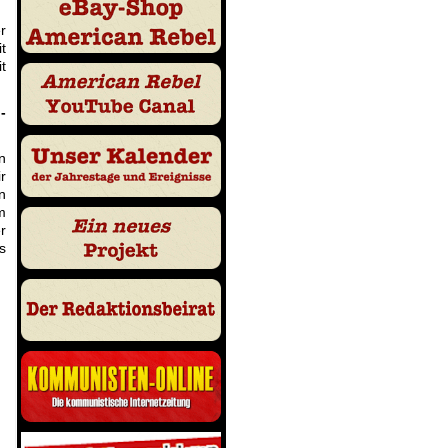
r
t
t
-
n
r
n
m
r
s