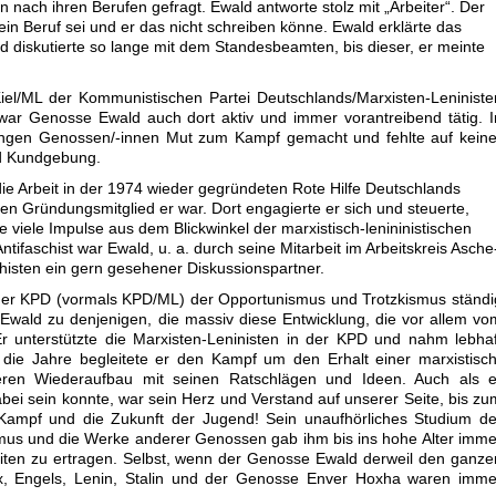
nach ihren Berufen gefragt. Ewald antworte stolz mit „Arbeiter“. Der
n Beruf sei und er das nicht schreiben könne. Ewald erklärte das
und diskutierte so lange mit dem Standesbeamten, bis dieser, er meinte
el/ML der Kommunistischen Partei Deutschlands/Marxisten-Leniniste
ar Genosse Ewald auch dort aktiv und immer vorantreibend tätig. I
jungen Genossen/-innen Mut zum Kampf gemacht und fehlte auf keine
nd Kundgebung.
ie Arbeit in der 1974 wieder gegründeten Rote Hilfe Deutschlands
 Gründungsmitglied er war. Dort engagierte er sich und steuerte,
viele Impulse aus dem Blickwinkel der marxistisch-lenininistischen
tifaschist war Ewald, u. a. durch seine Mitarbeit im Arbeitskreis Asche
chisten ein gern gesehener Diskussionspartner.
 der KPD (vormals KPD/ML) der Opportunismus und Trotzkismus ständi
Ewald zu denjenigen, die massiv diese Entwicklung, die vor allem vo
Er unterstützte die Marxisten-Leninisten in der KPD und nahm lebhaf
 die Jahre begleitete er den Kampf um den Erhalt einer marxistisch
deren Wiederaufbau mit seinen Ratschlägen und Ideen. Auch als e
abei sein konnte, war sein Herz und Verstand auf unserer Seite, bis zu
Kampf und die Zukunft der Jugend! Sein unaufhörliches Studium de
mus und die Werke anderer Genossen gab ihm bis ins hohe Alter imme
eiten zu ertragen. Selbst, wenn der Genosse Ewald derweil den ganze
x, Engels, Lenin, Stalin und der Genosse Enver Hoxha waren imme