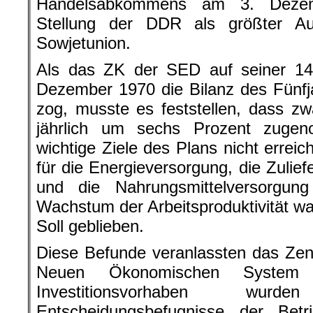
Handelsabkommens am 3. Dezemb
Stellung der DDR als größter Auß
Sowjetunion.
Als das ZK der SED auf seiner 14
Dezember 1970 die Bilanz des Fünfj
zog, musste es feststellen, dass zwa
jährlich um sechs Prozent zuge
wichtige Ziele des Plans nicht errei
für die Energieversorgung, die Zulie
und die Nahrungsmittelversorgun
Wachstum der Arbeitsproduktivität wa
Soll geblieben.
Diese Befunde veranlassten das Zen
Neuen Ökonomischen System 
Investitionsvorhaben wur
Entscheidungsbefugnisse der Betr