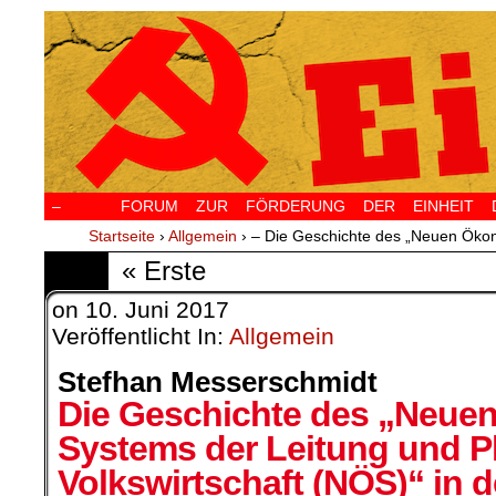
–
FORUM ZUR FÖRDERUNG DER EINHEIT D
Startseite
›
Allgemein
›
– Die Geschichte des „Neuen Ök
« Erste
on
10. Juni 2017
Veröffentlicht In:
Allgemein
Stefhan Messerschmidt
Die Geschichte des „Neu
Systems der Leitung und P
Volkswirtschaft (NÖS)“ in 