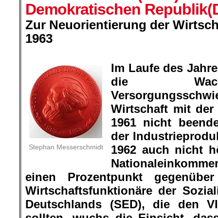
Demokratischen Republik(
Zur Neuorientierung der Wirtsch
1963
.
Im Laufe des Jahre
die Wach
Versorgungsschw
Wirtschaft mit de
1961 nicht beend
der Industrieprodu
Stephan Messerschmidt
1962 auch nicht h
Nationaleinkomm
einen Prozentpunkt gegenübe
Wirtschaftsfunktionäre der Sozial
Deutschlands (SED), die den VI.
sollten, wuchs die Einsicht, das