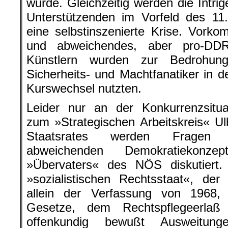
wurde. Gleichzeitig werden die Intri
Unterstützenden im Vorfeld des 11
eine selbstinszenierte Krise. Vork
und abweichendes, aber pro-DDR-
Künstlern wurden zur Bedrohung h
Sicherheits- und Machtfanatiker in 
Kurswechsel nutzten.
Leider nur an der Konkurrenzsituat
zum »Strategischen Arbeitskreis« Ul
Staatsrates werden Fragen e
abweichenden Demokratiekonzep
»Übervaters« des NÖS diskutiert.
»sozialistischen Rechtsstaat«, der
allein der Verfassung von 1968, 
Gesetze, dem Rechtspflegeerla
offenkundig bewußt Ausweitunge