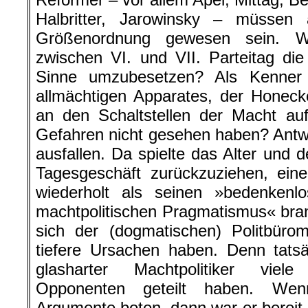
Halbritter, Jarowinsky – müssen 
Größenordnung gewesen sein. W
zwischen VI. und VII. Parteitag di
Sinne umzubesetzen? Als Kenner 
allmächtigen Apparates, der Honeck
an den Schaltstellen der Macht auf
Gefahren nicht gesehen haben? Antwor
ausfallen. Da spielte das Alter und
Tagesgeschäft zurückzuziehen, ein
wiederholt als seinen »bedenkenl
machtpolitischen Pragmatismus« bra
sich der (dogmatischen) Politbürom
tiefere Ursachen haben. Denn tatsäc
glasharter Machtpolitiker viel
Opponenten geteilt haben. Wen
Argumente boten, dann war er bereit