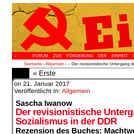
–
FORUM ZUR FÖRDERUNG DER EINHEIT D
Startseite
›
Allgemein
›
– Der revisionistische Untergang 
« Erste
on
21. Januar 2017
Veröffentlicht In:
Allgemein
Sascha Iwanow
Der revisionistische Unter
Sozialismus in der DDR
Rezension des Buches: Machtwe