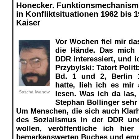
Honecker. Funktionsmechanisme
in Konfliktsituationen 1962 bis 
Kaiser
.
Vor Wochen fiel mir d
die Hände. Das mich 
DDR interessiert, und 
Przybylski: Tatort Poli
Bd. 1 und 2, Berlin 
hatte, lieh ich es mi
Sascha Iwanow
lesen. Was ich da las,
Stephan Bollinger seh
Um Menschen, die sich auch Klarh
des Sozialismus in der DDR und
wollen, veröffentliche ich hie
bemerkenswerten Buches und empf