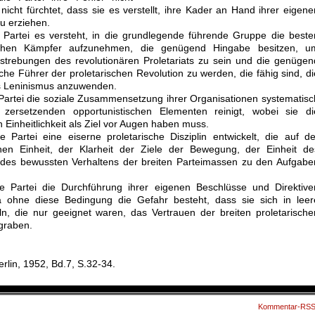
ik nicht fürchtet, dass sie es verstellt, ihre Kader an Hand ihrer eigene
u erziehen.
e Partei es versteht, in die grundlegende führende Gruppe die beste
tlichen Kämpfer aufzunehmen, die genügend Hingabe besitzen, u
estrebungen des revolutionären Proletariats zu sein und die genügen
che Führer der proletarischen Revolution zu werden, die fähig sind, di
es Leninismus anzuwenden.
 Partei die soziale Zusammensetzung ihrer Organisationen systematisc
zersetzenden opportunistischen Elementen reinigt, wobei sie di
 Einheitlichkeit als Ziel vor Augen haben muss.
 Partei eine eiserne proletarische Disziplin entwickelt, die auf de
hen Einheit, der Klarheit der Ziele der Bewegung, der Einheit de
 des bewussten Verhaltens der breiten Parteimassen zu den Aufgabe
ie Partei die Durchführung ihrer eigenen Beschlüsse und Direktive
da ohne diese Bedingung die Gefahr besteht, dass sie sich in leer
, die nur geeignet waren, das Vertrauen der breiten proletarische
graben.
erlin, 1952, Bd.7, S.32-34.
Kommentar-RS