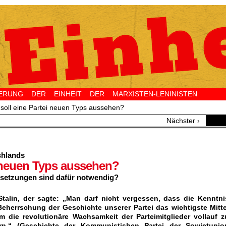
NG DER EINHEIT DER MARXISTEN-LENINISTEN 
 soll eine Partei neuen Typs aussehen?
Nächster ›
chlands
i neuen Typs aussehen?
setzungen sind dafür notwendig?
Stalin, der sagte: „Man darf nicht vergessen, dass die
Kenntni
eherrschung der Geschichte unserer Partei das wichtigste Mitte
um die revolutionäre Wachsamkeit der Parteimitglieder vollauf z
ern.“ (Geschichte der Kommunistishen Partei der Sowjetunio