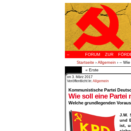
–
FORUM ZUR FÖRDERU
Startseite
›
Allgemein
›
– Wie
« Erste
on
3. März 2017
Veröffentlicht In:
Allgemein
Kommunistische Partei Deuts
Wie soll eine Parte
Welche grundlegenden Voraus
.
J.W. 
und B
ist, 
sich