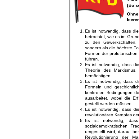
(Bols
Ohne 
leerer
Es ist notwendig, dass di
betrachtet, wie es im Grun
zu den Gewerkschaften, w
sondern als die höchste For
Formen der proletarischen 
führen.
Es ist notwendig, dass di
Theorie des Marxismus, d
bemächtigen.
Es ist notwendig, dass d
Formeln und geschichtlich
konkreten Bedingungen de
ausarbeitet, wobei die E
gestellt werden müssen.
Es ist notwendig, dass di
revolutionären Kampfes de
Es ist notwendig, das
sozialdemokratischen Tra
umgestellt wird, darauf be
Revolutionierung der M