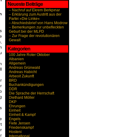
Neueste Beiträge
– Nachruf auf Ekrem Berkpınar
n
– Erklärung zum Austritt aus der
Partei »Die Linke«
– Abschiedsbrief von Hans Modrow
– Bemerkungen zur unbefleckten
s
Geburt bei der MLPD
e
– Zur Frage der revolutionären
Gewalt
,
n
Kategorien
u
100 Jahre Roter Oktober
Albanien
n
Allgemein
Andreas Grünwald
l
Andreas Habicht
Arbeoit Zukunft
r
BRD
Buchankündigungen
r
DDR
b
Die Sprache der Herrschaft
g
Diethard Möller
DKP
Ehrungen
s
Einheit
Einheit & Kampf
e
Engels
Fiete Jensen
t
Friedenskampf
r
Hosteni
r
International