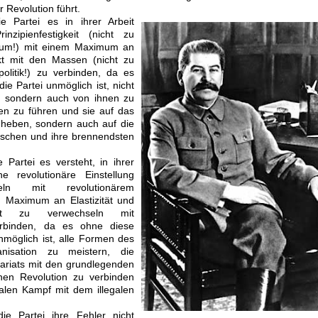
r Revolution führt.
e Partei es in ihrer Arbeit
inzipienfestigkeit (nicht zu
rtum!) mit einem Maximum an
kt mit den Massen (nicht zu
olitik!) zu verbinden, da es
ie Partei unmöglich ist, nicht
, sondern auch von ihnen zu
sen zu führen und sie auf das
uheben, sondern auch auf die
schen und ihre brennendsten
 Partei es versteht, in ihrer
he revolutionäre Einstellung
ln mit revolutionärem
m Maximum an Elastizität und
icht zu verwechseln mit
verbinden, da es ohne diese
nmöglich ist, alle Formen des
isation zu meistern, die
tariats mit den grundlegenden
chen Revolution zu verbinden
galen Kampf mit dem illegalen
ie Partei ihre Fehler nicht