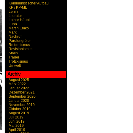
Kommunistischer Aufbau
KP / KP-ML
Lenin
Literatur
Lothar Häupt
Lupo
Martin Emko
Marx
Nachruf
Parolengröler
Reformismus
Revisionismus
Stalin
Trauer
Trotzkismus
Umwelt
Archiv
August 2025
März 2022
Januar 2022
Dezember 2021
September 2020
Januar 2020
November 2019
Oktober 2019
August 2019
Juli 2019
Juni 2019
Mai 2019
April 2019