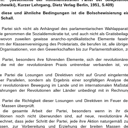
chewiki), Kurzer Lehrgang, Dietz Verlag Berlin, 1951, S.409)
diese und ähnliche Bedingungen ist die Bolschewisierung ei
 Schall.
e Partei sich nicht als Anhängsel des parlamentarischen Wahlapparat
de genommen die Sozialdemokratie tut, und auch nicht als Gratisbeilag
ovon zuweilen gewisse anarcho-syndikalistische Elemente faseln
m der Klassenvereinigung des Proletariats, die berufen ist, alle übrige
Organisationen, von den Gewerkschaften bis zur Parlamentsfraktion, z
e Partei, besonders ihre führenden Elemente, sich der revolutionäre
ie mit der revolutionären Praxis untrennbar verbanden ist, vol
ie Partei die Losungen und Direktiven nicht auf Grund eingelernte
er Parallelen, sondern als Ergebnis einer sorgfältigen Analyse de
r revolutionären Bewegung im Lande und im internationalen Maßsta
rfahrungen der Revolutionen aller Länder unbedingt mit in Rechnun
e Partei die Richtigkeit dieser Losungen und Direktiven im Feuer de
r Massen überprüft.
s die gesamte Arbeit der Partei, besonders wenn in ihr di
ditionen noch nicht überwunden sind, auf neue, revolutionäre Ar
rechnet, dass jeder Schritt der Partei, jede ihre Aktion naturgemäß zu
assen, zur Vorbereitung und Erziehung der breiten Massen de