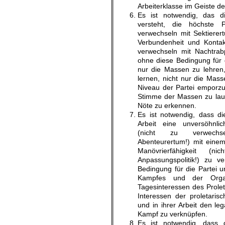
Arbeiterklasse im Geiste de
Es ist notwendig, das di
versteht, die höchste Pr
verwechseln mit Sektiere
Verbundenheit und Konta
verwechseln mit Nachtrabp
ohne diese Bedingung für d
nur die Massen zu lehren
lernen, nicht nur die Mas
Niveau der Partei emporz
Stimme der Massen zu lau
Nöte zu erkennen.
Es ist notwendig, dass die
Arbeit eine unversöhnlic
(nicht zu verwechse
Abenteurertum!) mit eine
Manövrierfähigkeit (n
Anpassungspolitik!) zu 
Bedingung für die Partei u
Kampfes und der Organ
Tagesinteressen des Prole
Interessen der proletaris
und in ihrer Arbeit den le
Kampf zu verknüpfen.
Es ist notwendig, dass d