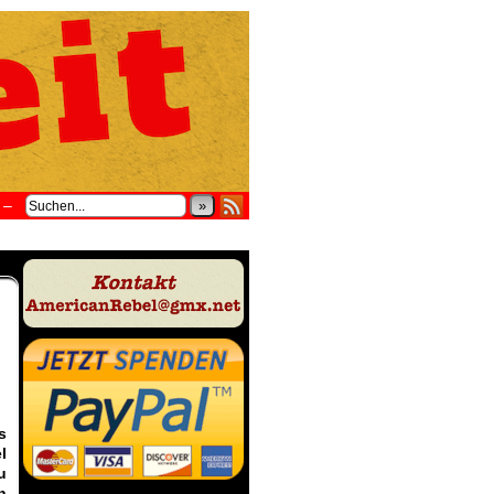
–
»
s
l
u
n