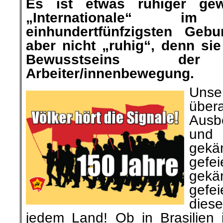
Es ist etwas ruhiger ge
„Internationale“ 
einhundertfünfzigsten Gebu
aber nicht „ruhig“, denn sie
Bewusstseins der i
Arbeiter/innenbewegung.
Unser
über
Ausb
und
gekä
gef
gekäm
gefei
dies
jedem Land! Ob in
Brasilien
i