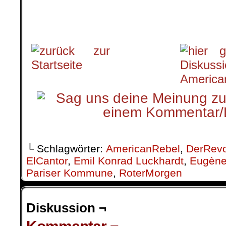
.
└ Schlagwörter:
AmericanRebel
,
DerRevo
ElCantor
,
Emil Konrad Luckhardt
,
Eugène 
Pariser Kommune
,
RoterMorgen
Diskussion ¬