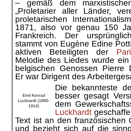
– gemäß dem marxistische
„Proletarier aller Länder, ve
proletarischen Internationalism
1871, also vor genau 150 Ja
Frankreich. Der ursprünglic
stammt von Eugène Edine Potti
aktiven Beteiligten der
Par
Melodie des Liedes wurde ein
belgischen Genossen Pierre 
Er war Dirigent des Arbeiterges
Die bekannteste de
besser gesagt Vers
Emil Konrad
Luckhardt (1880-
dem Gewerkschafts
1914)
Luckhardt
geschaffen
Text ist an den französischen 
und bezieht sich auf die sinn