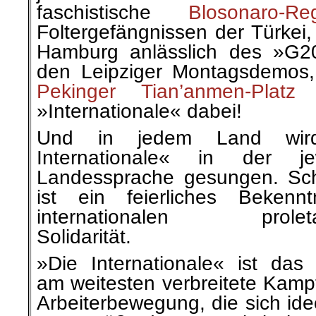
faschistische
Blosonaro-Re
Foltergefängnissen der Türkei
Hamburg anlässlich des »G
den Leipziger Montagsdemos,
Pekinger
Tian
’
anmen-Platz
i
»Internationale« dabei!
Und in jedem Land wir
Internationale« in der jew
Landessprache gesungen. Sc
ist ein feierliches Bekennt
internationalen proleta
Solidarität.
»Die Internationale« ist das 
am weitesten verbreitete Kampf
Arbeiterbewegung, die sich ide