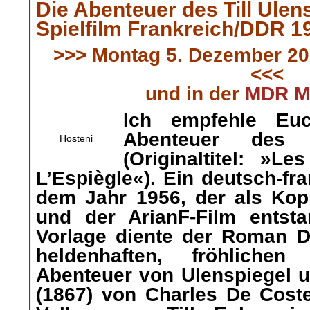
Die Abenteuer des Till Ulen
Spielfilm Frankreich/DDR 1
>>> Montag 5. Dezember 20
<<<
und in
der
MDR M
Ich empfehle Eu
Abenteuer des T
Hosteni
(Originaltitel: »L
L’Espiègl
e«). Ein deutsch-fra
dem Jahr 1956, der als Kop
und der ArianF-Film entstan
Vorlage diente der Roman D
heldenhaften, fröhliche
Abenteuer von Ulenspiegel
(1867) von Charles De Coster