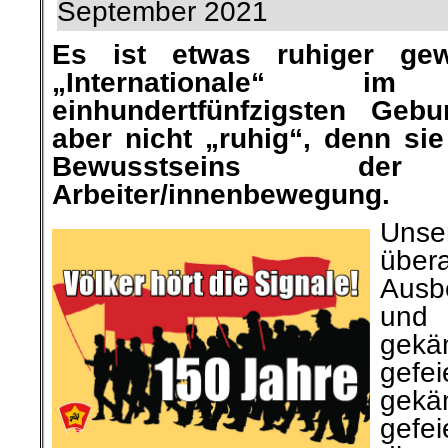
September 2021
Es ist etwas ruhiger ge
„Internationale“ 
einhundertfünfzigsten Gebu
aber nicht „ruhig“, denn sie
Bewusstseins der i
Arbeiter/innenbewegung.
Unser
über
Ausb
und
gekä
gef
gekäm
gefei