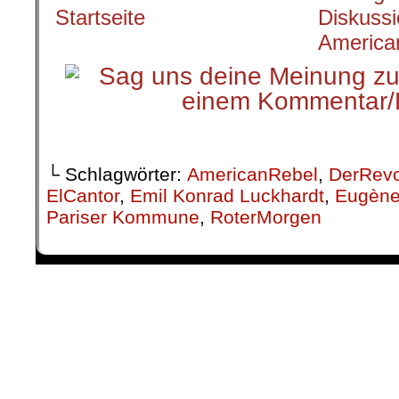
.
└ Schlagwörter:
AmericanRebel
,
DerRevo
ElCantor
,
Emil Konrad Luckhardt
,
Eugène 
Pariser Kommune
,
RoterMorgen