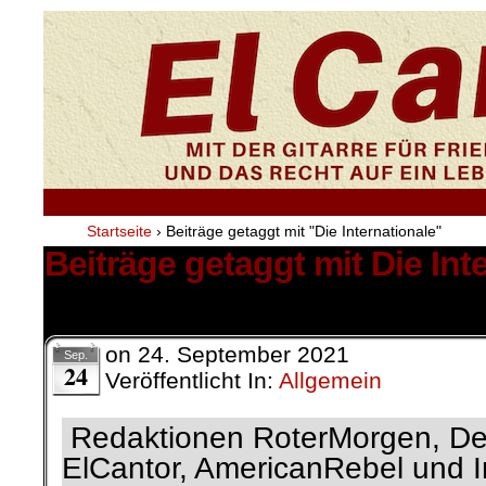
Startseite
›
Beiträge getaggt mit "Die Internationale"
Beiträge getaggt mit Die Int
2 Ergebnisse.
on
24. September 2021
Sep.
24
Veröffentlicht In:
Allgemein
Redaktionen RoterMorgen, Der
ElCantor, AmericanRebel und I