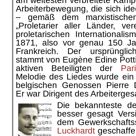
am weitesten verbreitete Kampf
Arbeiterbewegung, die sich ide
– gemäß dem marxistische
„Proletarier aller Länder, ve
proletarischen Internationalism
1871, also vor genau 150 Ja
Frankreich. Der ursprünglic
stammt von Eugène Edine Potti
aktiven Beteiligten der
Par
Melodie des Liedes wurde ein
belgischen Genossen Pierre 
Er war Dirigent des Arbeiterges
Die bekannteste de
besser gesagt Vers
dem Gewerkschafts
Luckhardt
geschaffen