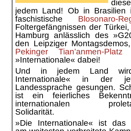
dies
jedem Land! Ob in
Brasilien
i
faschistische
Blosonaro-Re
Foltergefängnissen der Türkei
Hamburg anlässlich des »G
den Leipziger Montagsdemos,
Pekinger
Tian
’
anmen-Platz
i
»Internationale« dabei!
Und in jedem Land wir
Internationale« in der jew
Landessprache gesungen. Sc
ist ein feierliches Bekennt
internationalen proleta
Solidarität.
»Die Internationale« ist das 