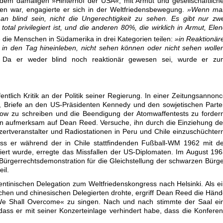
, dem damaligen »Hinterhof der USA«, mit Armut und gesellschaftlich
den war, engagierte er sich in der Weltfriedensbewegung.
»Wenn ma
n blind sein, nicht die Ungerechtigkeit zu sehen. Es gibt nur zw
 total privilegiert ist, und die anderen 80%, die wirklich in Armut, Ele
die Menschen in Südamerika in drei Kategorien teilen:
»in Reaktionär
ie in den Tag hineinleben, nicht sehen können oder nicht sehen wolle
Da er weder blind noch reaktionär gewesen sei, wurde er zu
entlich Kritik an der Politik seiner Regierung. In einer Zeitungsannon
uf, Briefe an den US-Präsidenten Kennedy und den sowjetischen Parte
ow zu schreiben und die Beendigung der Atomwaffentests zu forder
n aufmerksam auf Dean Reed. Versuche, ihn durch die Einziehung d
rtveranstalter und Radiostationen in Peru und Chile einzuschüchter
s er während der in Chile stattfindenden Fußball-WM 1962 mit de
iert wurde, erregte das Missfallen der US-Diplomaten. Im August 19
Bürgerrechtsdemonstration für die Gleichstellung der schwarzen Bürg
eil.
gentinischen Delegation zum Weltfriedenskongress nach Helsinki. Als e
chen und chinesischen Delegierten drohte, ergriff Dean Reed die Hän
e Shall Overcome« zu singen. Nach und nach stimmte der Saal ein
ass er mit seiner Konzerteinlage verhindert habe, dass die Konfere