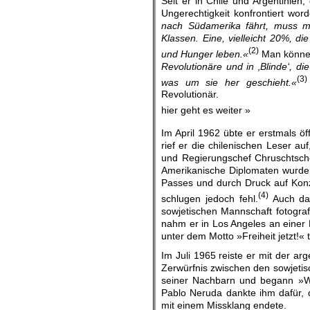
Seit er in Chile und Argentinien
Ungerechtigkeit konfrontiert wor
nach Südamerika fährt, muss ma
Klassen. Eine, vielleicht 20%, die
(2)
und Hunger leben.«
Man könne 
Revolutionäre und in ‚Blinde‘, d
(3)
was um sie her geschieht.«
Revolutionär.
hier geht es weiter »
Im April 1962 übte er erstmals öff
rief er die chilenischen Leser a
und Regierungschef Chruschtsch
Amerikanische Diplomaten wurde
Passes und durch Druck auf Konze
(4)
schlugen jedoch fehl.
Auch das
sowjetischen Mannschaft fotograf
nahm er in Los Angeles an einer 
unter dem Motto »Freiheit jetzt!« t
Im Juli 1965 reiste er mit der ar
Zerwürfnis zwischen den sowjetis
seiner Nachbarn und begann »W
Pablo Neruda dankte ihm dafür, d
mit einem Missklang endete.