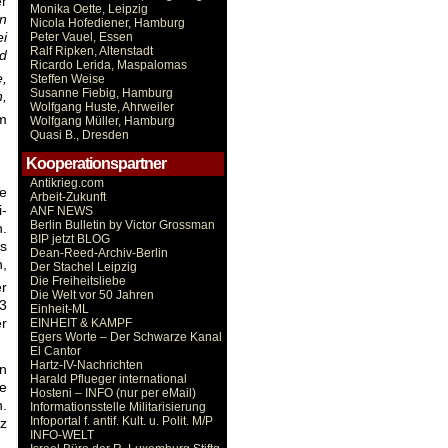
er
Monika Oette, Leipzig
n
Nicola Hofediener, Hamburg
ei
Peter Vauel, Essen
Ralf Ripken, Altenstadt
nd
Ricardo Lerida, Maspalomas
e,
Steffen Weise
Susanne Fiebig, Hamburg
n,
Wolfgang Huste, Ahrweiler
m
Wolfgang Müller, Hamburg
Quasi B., Dresden
Kooperationspartner
Antikrieg.com
ce
Arbeit-Zukunft
i-
ANF NEWS
Berlin Bulletin by Victor Grossman
n.
BIP jetzt BLOG
es
Dean-Reed-Archiv-Berlin
n,
Der Stachel Leipzig
Die Freiheitsliebe
r
Die Welt vor 50 Jahren
63
Einheit-ML
er
EINHEIT & KAMPF
Egers Worte – Der Schwarze Kanal
El Cantor
Hartz-IV-Nachrichten
in
Harald Pflueger international
de
Hosteni – INFO (nur per eMail)
.
Informationsstelle Militarisierung
Infoportal f. antif. Kult. u. Polit. M/P
nz
INFO-WELT