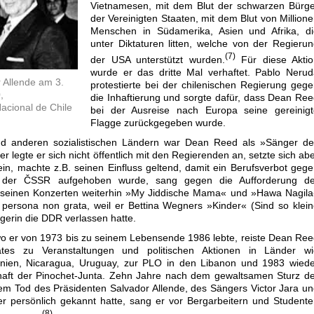
Vietnamesen, mit dem Blut der schwarzen Bürge
der Vereinigten Staaten, mit dem Blut von Million
Menschen in Südamerika, Asien und Afrika, di
unter Diktaturen litten, welche von der Regieru
(7)
der USA unterstützt wurden.
Für diese Aktio
wurde er das dritte Mal verhaftet. Pablo Neru
 Allende am 3.
protestierte bei der chilenischen Regierung geg
,
die Inhaftierung und sorgte dafür, dass Dean Re
Nacional de Chile
bei der Ausreise nach Europa seine gereinigt
Flagge zurückgegeben wurde.
nd anderen sozialistischen Ländern war Dean Reed als »Sänger de
 legte er sich nicht öffentlich mit den Regierenden an, setzte sich ab
ein, machte z.B. seinen Einfluss geltend, damit ein Berufsverbot geg
 der ČSSR aufgehoben wurde, sang gegen die Aufforderung de
uf seinen Konzerten weiterhin »My Jiddische Mama« und »Hawa Nagil
persona non grata, weil er Bettina Wegners »Kinder« (Sind so klei
rin die DDR verlassen hatte.
 er von 1973 bis zu seinem Lebensende 1986 lebte, reiste Dean Re
rates zu Veranstaltungen und politischen Aktionen in Länder wi
tinien, Nicaragua, Uruguay, zur PLO in den Libanon und 1983 wied
haft der Pinochet-Junta. Zehn Jahre nach dem gewaltsamen Sturz d
m Tod des Präsidenten Salvador Allende, des Sängers Victor Jara u
er persönlich gekannt hatte, sang er vor Bergarbeitern und Student
(8)