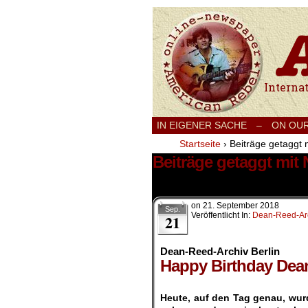
International
IN EIGENER SACHE
–
ON OU
Startseite
›
Beiträge getaggt 
Beiträge getaggt mit
4 Ergebnisse.
on
21. September 2018
Sep.
Veröffentlicht In:
Dean-Reed-Arc
21
Dean-Reed-Archiv Berlin
Happy Birthday Dea
.
Heute, auf den Tag genau, wurd