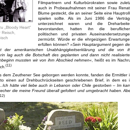
Filmpartnern und Kulturbürokraten sowie zulet
auch in Probeaufnahmen mit seiner Frau Renat
Blume gesteckt, die an seiner Seite eine Hauptrol
spielen sollte. Als im Juni 1986 die Verträg
unterzeichnet waren und die Dreharbeite
zu „Bloody Heart“
bevorstanden, hatten ihn die beruflichen
 Reisch,
politischen und privaten Auseinandersetzunge
isch
zermürbt. Würde er die ehrgeizigen Erwartunge
erfüllen können?
»Sein Hauptargument gegen de
ut der amerikanischen Unabhängigkeitserklärung und die von ih
in lag auch die Botschaft des geplanten und dann nicht realisiert
hbeginn mussten wir von ihm Abschied nehmen«
, heißt es im Nachr
(11)
ch.
 dem Zeuthener See geborgen werden konnte, fanden die Ermittler 
to einen auf Drehbuchrückseiten geschriebenen Brief, in dem es i
…Ich hätte viel liebe auch in Lebanon oder Chile gestorben – Im ka
echer die meine Freund überall gefoltert und umgebracht haben. Ab
(12)