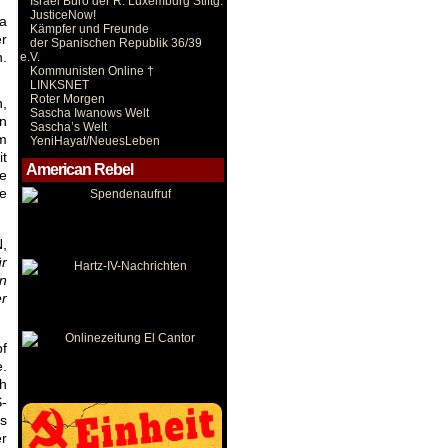
Israel Büro der R. Luxemburg Stiftg.
JusticeNow!
a
Kämpfer und Freunde
er
der Spanischen Republik 36/39
n.
e.V.
Kommunisten Online †
LINKSNET
Roter Morgen
h,
Sascha Iwanows Welt
in
Sascha’s Welt
m
YeniHayat/NeuesLeben
it
American Rebel
ie
e
,
r
en
r
f
e.
h
-
s
r