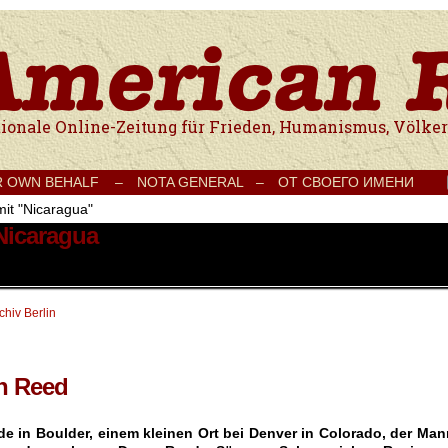
e Onlinezeitung für Frieden, Humanismus, Völkerverständigung und Kul
R OWN BEHALF –
NOTA GENERAL –
ОТ СВОЕГО ИМЕНИ
mit "Nicaragua"
 Nicaragua
hiv Berlin
n Reed
e in Boulder, einem kleinen Ort bei Denver in Colorado, der Man