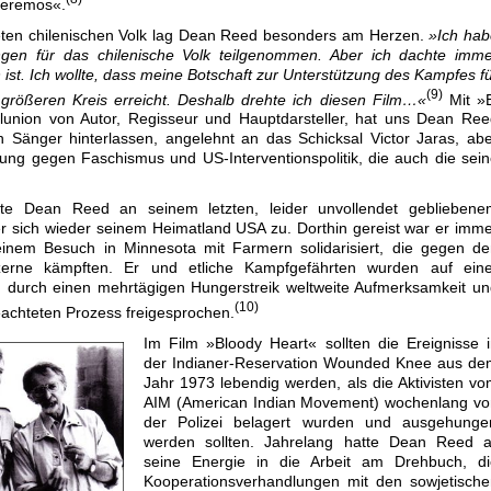
ceremos«.
teten chilenischen Volk lag Dean Reed besonders am Herzen.
»Ich hab
tungen für das chilenische Volk teilgenommen. Aber ich dachte imm
 ist. Ich wollte, dass meine Botschaft zur Unterstützung des Kampfes f
(9)
 größeren Kreis erreicht. Deshalb drehte ich diesen Film…«
Mit »E
lunion von Autor, Regisseur und Hauptdarsteller, hat uns Dean Re
n Sänger hinterlassen, angelehnt an das Schicksal Victor Jaras, ab
ung gegen Faschismus und US-Interventionspolitik, die auch die sei
ete Dean Reed an seinem letzten, leider unvollendet gebliebene
r sich wieder seinem Heimatland USA zu. Dorthin gereist war er imm
einem Besuch in Minnesota mit Farmern solidarisiert, die gegen d
zerne kämpften. Er und etliche Kampfgefährten wurden auf eine
n durch einen mehrtägigen Hungerstreik weltweite Aufmerksamkeit u
(10)
eachteten Prozess freigesprochen.
Im Film »Bloody Heart« sollten die Ereignisse 
der Indianer-Reservation Wounded Knee aus de
Jahr 1973 lebendig werden, als die Aktivisten v
AIM (American Indian Movement) wochenlang vo
der Polizei belagert wurden und ausgehunger
werden sollten. Jahrelang hatte Dean Reed al
seine Energie in die Arbeit am Drehbuch, di
Kooperationsverhandlungen mit den sowjetische