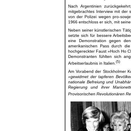
Nach Argentinien zurückgekehr
mitgebrachtes Interview mit der
von der Polizei wegen pro-sowje
1966 entschloss er sich, mit sein
Neben seiner künstlerischen Tätig
setzte sich für bessere Arbeits
eine Demonstration gegen den
amerikanischen Pass durch die 
hochgereckter Faust »Hoch Ho Ch
Demonstranten fühlten sich an
(5)
Arbeitserlaubnis in Italien.
Am Vorabend der Stockholmer Ko
»gewidmet der tapferen Bevölke
nationale Befreiung und Unabhän
Regierung und ihrer Marionet
Provisorischen Revolutionären R