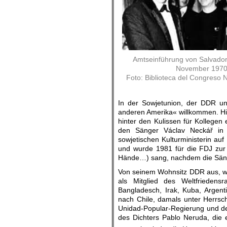
Amtseinführung von Salvador
November 1970
Foto: Biblioteca del Congreso 
In der Sowjetunion, der DDR u
anderen Amerika« willkommen. Hier
hinter den Kulissen für Kollegen 
den Sänger Václav Neckář in
sowjetischen Kulturministerin a
und wurde 1981 für die FDJ zur 
Hände…) sang, nachdem die Sänge
Von seinem Wohnsitz DDR aus, wo
als Mitglied des Weltfriedens
Bangladesch, Irak, Kuba, Argen
nach Chile, damals unter Herrsc
Unidad-Popular-Regierung und de
des Dichters Pablo Neruda, die 