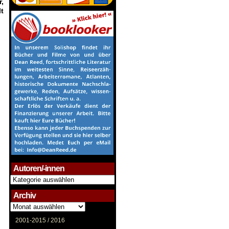
,
t
Autoren/-innen
Autoren/-
innen
Archiv
Archiv
2001-2015 /
2016