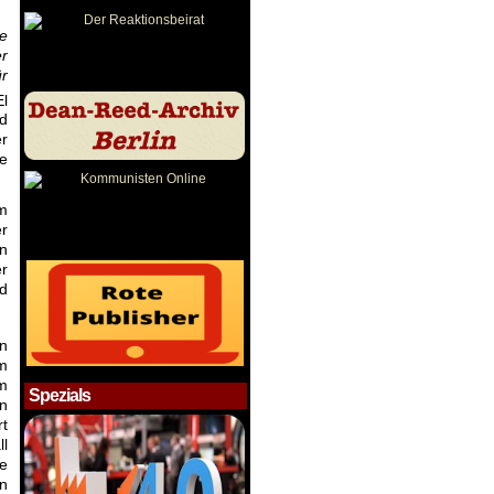
e
er
ür
l
ed
er
ne
m
er
en
r
nd
in
m
om
Spezials
n
t
l
e
n