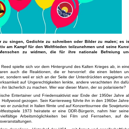
er zu singen, Gedichte zu schreiben oder Bilder zu malen; es is
aktiv am Kampf für den Weltfrieden teilzunehmen und seine Kunst
Menschen zu widmen, die für ihre nationale Befreiung un
eed spielte sich vor dem Hintergrund des Kalten Krieges ab, in ein
 waren auch die Reaktionen, die er hervorrief: die einen liebten u
tler, sondern weil er sich an der Seite der Unterdrückten engagierte u
rksamkeit auf Ungerechtigkeiten lenkte, andere verachteten ihn dafü
 ihn lächerlich zu machen. Wer war dieser Mann, der so polarisierte?
che Entertainer und Friedensaktivist war Ende der 1950er Jahre a
 Hollywood gezogen. Sein Karriereweg führte ihn in den 1960er Jahr
o er zunächst in Italien filmte und auf Konzerttournee die Sowjetuni
tfestspiele 1973 heiratete er eine DDR-Bürgerin, nahm hier seine
ielfältige Arbeitsmöglichkeiten bei Film und Fernsehen, auf de
tsveranstaltungen.