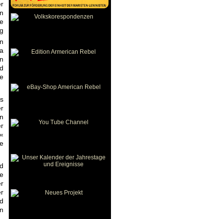
r
en
e
ng
n
da
en
ed
e
s
er
en
r
a«
ne
ed
e
er
er
nd
en