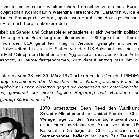
t, zeigte er in seiner wöchentlichen Fernsehshow ein aus Europ
 sowjetischen Kosmonautin Walentina Tereschkowa. Daraufhin wurde 
tischer Propaganda verhört, später wurde auf sein Haus geschosse
er Frau nach Europa überzusiedeln.
keit als Sänger und Schauspieler engagierte er sich weiterhin politisc
bedingungen und Bezahlung der Filmcrew ein. 1969 geriet er in Rom 
 von den USA geführten Krieg in Vietnam, gelangte mit seine
Polizeiketten bis auf die Stufen vor der US-Botschaft und rief m
i Minh! Stopp dem Bombenterror! Aggressoren raus aus Vietnam!« D
gespornt, er wurde festgenommen, kurz darauf entzog man ihm di
nferenz vom 28. bis 30. März 1970 schrieb er das Gedicht FRIEDEN
rung Südvietnams, den Menschen, die in ihrem gerechten Kampf fü
gigkeit ihr Leben einsetzen gegen die Aggression der amerikanisch
ten; gewidmet der einzig legalen Regierung und Vertretung: de
(6)
egierung Südvietnams.«
1970 unterstützte Dean Reed den Wahlkamp
Salvador Allendes und der Unidad Popular in Chil
Wenige Tage vor der Präsidentschaftswahl wusc
er in einer spektakulären Aktion vor dem US
Konsulat in Santiago de Chile symbolisch da
Sternenbanner, befleckt mit dem Blut Tausende