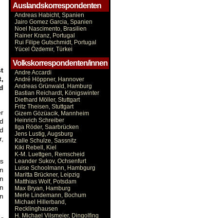
Auslandskorrespondenten
Andreas Habicht, Spanien
Jairo Gomez Garcia, Spanien
Noel Nascimento, Brasilien
Rainer Kranz, Portugal
Rui Filipe Gutschmidt, Portugal
Yücel Özdemir, Türkei
Volkskorrespondenten/innen
t
Andre Accardi
,
André Höppner, Hannover
Andreas Grünwald, Hamburg
d
Bastian Reichardt, Königswinter
Diethard Möller, Stuttgart
Fritz Theisen, Stuttgart
er
Gizem Gözüacik, Mannheim
Heinrich Schreiber
nd
Ilga Röder, Saarbrücken
nd
Jens Lustig, Augsburg
r,
Kalle Schulze, Sassnitz
Kiki Rebell, Kiel
K-M. Luettgen, Remscheid
ls
Leander Sukov, Ochsenfurt
Luise Schoolmann, Hambgurg
en
Maritta Brückner, Leipzig
on
Matthias Wolf, Potsdam
n
Max Bryan, Hamburg
Merle Lindemann, Bochum
n
Michael Hillerband,
Recklinghausen
H. Michael Vilsmeier, Dingolfing