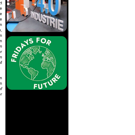
zt
e
le
e
n
,
n
n
n
r
en
uf
in
n
mf
er