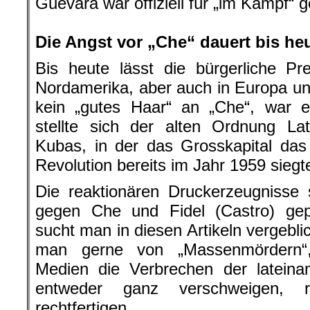
Guevara war offiziell für „im Kampf“ g
.
Die Angst vor „Che“ dauert bis he
Bis heute lässt die bürgerliche Pr
Nordamerika, aber auch in Europa und
kein „gutes Haar“ an „Che“, war e
stellte sich der alten Ordnung La
Kubas, in der das Grosskapital da
Revolution bereits im Jahr 1959 siegt
Die reaktionären Druckerzeugnisse
gegen Che und Fidel (Castro) gep
sucht man in diesen Artikeln vergebli
man gerne von „Massenmördern“,
Medien die Verbrechen der lateina
entweder ganz verschweigen, re
rechtfertigen.