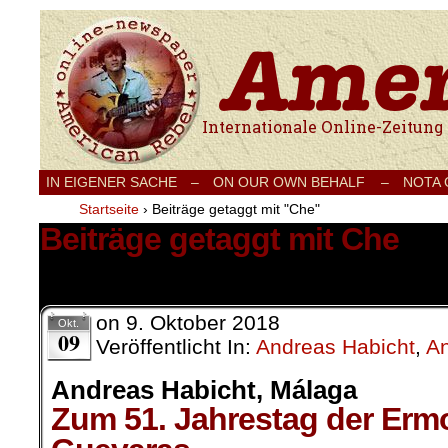
Internationale Onlinezeitung für Frieden
IN EIGENER SACHE
–
ON OUR OWN BEHALF –
NOTA
Startseite
›
Beiträge getaggt mit "Che"
Beiträge getaggt mit Che
1 Ergebnis.
on
9. Oktober 2018
Okt.
09
Veröffentlicht In:
Andreas Habicht
,
An
Andreas Habicht, Málaga
Zum 51. Jahrestag der Er