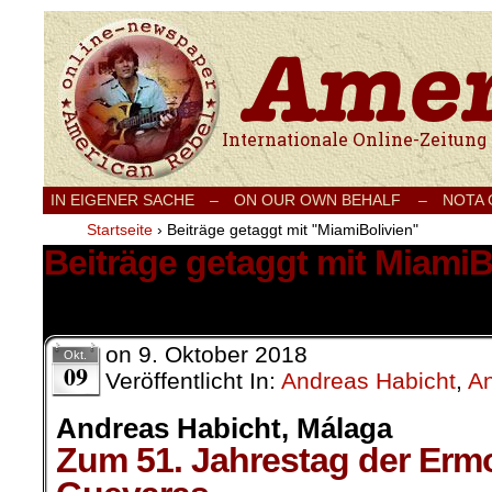
Internationale Onlinezeitung für Frieden
IN EIGENER SACHE
–
ON OUR OWN BEHALF –
NOTA
Startseite
›
Beiträge getaggt mit "MiamiBolivien"
Beiträge getaggt mit MiamiB
1 Ergebnis.
on
9. Oktober 2018
Okt.
09
Veröffentlicht In:
Andreas Habicht
,
An
Andreas Habicht, Málaga
Zum 51. Jahrestag der Er