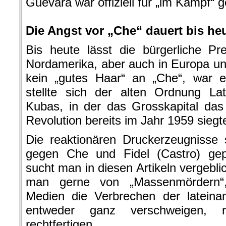
Guevara war offiziell für „im Kampf“ g
.
Die Angst vor „Che“ dauert bis he
Bis heute lässt die bürgerliche Pr
Nordamerika, aber auch in Europa und
kein „gutes Haar“ an „Che“, war e
stellte sich der alten Ordnung La
Kubas, in der das Grosskapital da
Revolution bereits im Jahr 1959 siegt
Die reaktionären Druckerzeugnisse
gegen Che und Fidel (Castro) gep
sucht man in diesen Artikeln vergebli
man gerne von „Massenmördern“,
Medien die Verbrechen der lateina
entweder ganz verschweigen, re
rechtfertigen.