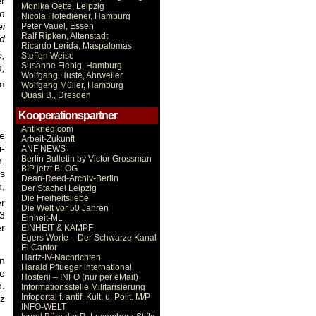
er
Monika Oette, Leipzig
n
Nicola Hofediener, Hamburg
ei
Peter Vauel, Essen
Ralf Ripken, Altenstadt
nd
Ricardo Lerida, Maspalomas
e,
Steffen Weise
Susanne Fiebig, Hamburg
n,
Wolfgang Huste, Ahrweiler
m
Wolfgang Müller, Hamburg
Quasi B., Dresden
Kooperationspartner
Antikrieg.com
ce
Arbeit-Zukunft
i-
ANF NEWS
Berlin Bulletin by Victor Grossman
n.
BIP jetzt BLOG
es
Dean-Reed-Archiv-Berlin
n,
Der Stachel Leipzig
Die Freiheitsliebe
r
Die Welt vor 50 Jahren
63
Einheit-ML
er
EINHEIT & KAMPF
Egers Worte – Der Schwarze Kanal
El Cantor
Hartz-IV-Nachrichten
in
Harald Pflueger international
de
Hosteni – INFO (nur per eMail)
.
Informationsstelle Militarisierung
Infoportal f. antif. Kult. u. Polit. M/P
nz
INFO-WELT