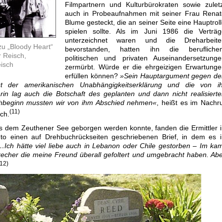
Filmpartnern und Kulturbürokraten sowie zulet
auch in Probeaufnahmen mit seiner Frau Renat
Blume gesteckt, die an seiner Seite eine Hauptrol
spielen sollte. Als im Juni 1986 die Verträg
unterzeichnet waren und die Dreharbeite
zu „Bloody Heart“
bevorstanden, hatten ihn die beruflichen
 Reisch,
politischen und privaten Auseinandersetzunge
isch
zermürbt. Würde er die ehrgeizigen Erwartunge
erfüllen können?
»Sein Hauptargument gegen de
ut der amerikanischen Unabhängigkeitserklärung und die von ih
in lag auch die Botschaft des geplanten und dann nicht realisiert
hbeginn mussten wir von ihm Abschied nehmen«
, heißt es im Nachr
(11)
ch.
 dem Zeuthener See geborgen werden konnte, fanden die Ermittler 
to einen auf Drehbuchrückseiten geschriebenen Brief, in dem es i
…Ich hätte viel liebe auch in Lebanon oder Chile gestorben – Im ka
echer die meine Freund überall gefoltert und umgebracht haben. Ab
(12)