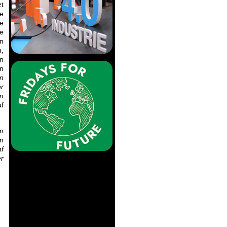
zt
e
le
e
n
,
n
n
n
r
en
uf
in
n
mf
er