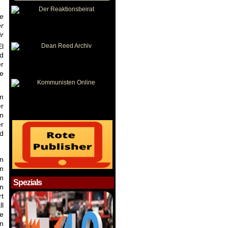
e
er
ür
l
ed
er
ne
m
er
en
r
nd
in
m
om
Spezials
n
t
l
e
n