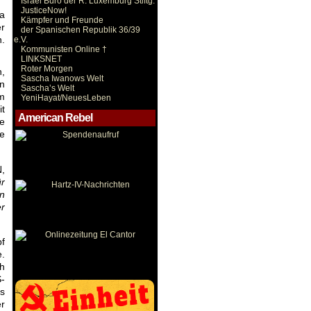
Israel Büro der R. Luxemburg Stiftg.
JusticeNow!
a
Kämpfer und Freunde
er
der Spanischen Republik 36/39
n.
e.V.
Kommunisten Online †
LINKSNET
Roter Morgen
h,
Sascha Iwanows Welt
in
Sascha’s Welt
m
YeniHayat/NeuesLeben
it
American Rebel
ie
e
,
r
en
r
f
e.
h
-
s
r