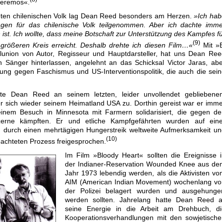
ceremos«.
teten chilenischen Volk lag Dean Reed besonders am Herzen.
»Ich hab
tungen für das chilenische Volk teilgenommen. Aber ich dachte imm
 ist. Ich wollte, dass meine Botschaft zur Unterstützung des Kampfes f
(9)
 größeren Kreis erreicht. Deshalb drehte ich diesen Film…«
Mit »E
lunion von Autor, Regisseur und Hauptdarsteller, hat uns Dean Re
n Sänger hinterlassen, angelehnt an das Schicksal Victor Jaras, ab
ung gegen Faschismus und US-Interventionspolitik, die auch die sei
ete Dean Reed an seinem letzten, leider unvollendet gebliebene
r sich wieder seinem Heimatland USA zu. Dorthin gereist war er imm
einem Besuch in Minnesota mit Farmern solidarisiert, die gegen d
zerne kämpften. Er und etliche Kampfgefährten wurden auf eine
n durch einen mehrtägigen Hungerstreik weltweite Aufmerksamkeit u
(10)
eachteten Prozess freigesprochen.
Im Film »Bloody Heart« sollten die Ereignisse 
der Indianer-Reservation Wounded Knee aus de
Jahr 1973 lebendig werden, als die Aktivisten v
AIM (American Indian Movement) wochenlang vo
der Polizei belagert wurden und ausgehunger
werden sollten. Jahrelang hatte Dean Reed al
seine Energie in die Arbeit am Drehbuch, di
Kooperationsverhandlungen mit den sowjetische