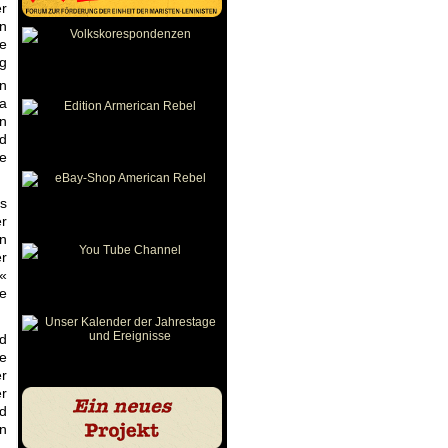
r
en
e
ng
n
da
en
ed
e
s
er
en
r
a«
ne
ed
e
er
er
nd
en