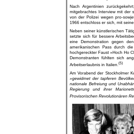
Nach Argentinien zurückgekehr
mitgebrachtes Interview mit der
von der Polizei wegen pro-sowje
1966 entschloss er sich, mit sein
Neben seiner künstlerischen Tätig
setzte sich für bessere Arbeits
eine Demonstration gegen den
amerikanischen Pass durch die 
hochgereckter Faust »Hoch Ho Ch
Demonstranten fühlten sich an
(5)
Arbeitserlaubnis in Italien.
Am Vorabend der Stockholmer Ko
»gewidmet der tapferen Bevölke
nationale Befreiung und Unabhän
Regierung und ihrer Marionet
Provisorischen Revolutionären R