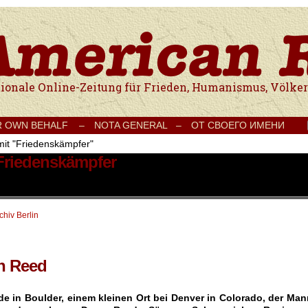
e Onlinezeitung für Frieden, Humanismus, Völkerverständigung und Kul
R OWN BEHALF –
NOTA GENERAL –
ОТ СВОЕГО ИМЕНИ
mit "Friedenskämpfer"
 Friedenskämpfer
hiv Berlin
n Reed
e in Boulder, einem kleinen Ort bei Denver in Colorado, der Man