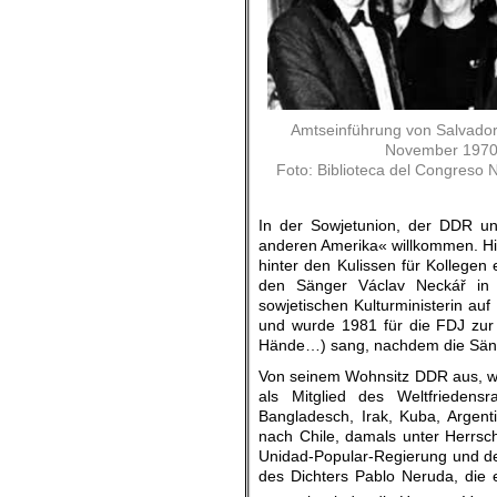
Amtseinführung von Salvador
November 1970
Foto: Biblioteca del Congreso 
In der Sowjetunion, der DDR u
anderen Amerika« willkommen. Hier
hinter den Kulissen für Kollegen 
den Sänger Václav Neckář in
sowjetischen Kulturministerin a
und wurde 1981 für die FDJ zur 
Hände…) sang, nachdem die Sänge
Von seinem Wohnsitz DDR aus, wo
als Mitglied des Weltfriedens
Bangladesch, Irak, Kuba, Argen
nach Chile, damals unter Herrsc
Unidad-Popular-Regierung und de
des Dichters Pablo Neruda, die 