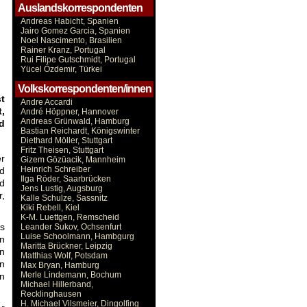
Auslandskorrespondenten
Andreas Habicht, Spanien
Jairo Gomez Garcia, Spanien
Noel Nascimento, Brasilien
Rainer Kranz, Portugal
Rui Filipe Gutschmidt, Portugal
Yücel Özdemir, Türkei
Volkskorrespondenten/innen
t
Andre Accardi
,
André Höppner, Hannover
Andreas Grünwald, Hamburg
d
Bastian Reichardt, Königswinter
Diethard Möller, Stuttgart
Fritz Theisen, Stuttgart
er
Gizem Gözüacik, Mannheim
Heinrich Schreiber
nd
Ilga Röder, Saarbrücken
nd
Jens Lustig, Augsburg
r,
Kalle Schulze, Sassnitz
Kiki Rebell, Kiel
K-M. Luettgen, Remscheid
ls
Leander Sukov, Ochsenfurt
Luise Schoolmann, Hambgurg
en
Maritta Brückner, Leipzig
on
Matthias Wolf, Potsdam
n
Max Bryan, Hamburg
Merle Lindemann, Bochum
n
Michael Hillerband,
Recklinghausen
H. Michael Vilsmeier, Dingolfing