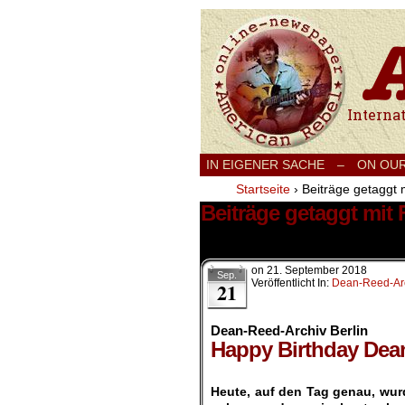
International
IN EIGENER SACHE
–
ON OU
Startseite
›
Beiträge getaggt 
Beiträge getaggt mit
3 Ergebnisse.
on
21. September 2018
Sep.
Veröffentlicht In:
Dean-Reed-Arc
21
Dean-Reed-Archiv Berlin
Happy Birthday Dea
.
Heute, auf den Tag genau, wurd