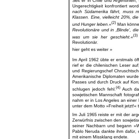
Seit er in Chile und Argentinien
Ungerechtigkeit konfrontiert wor
nach Südamerika fährt, muss ma
Klassen. Eine, vielleicht 20%, die
(2)
und Hunger leben.«
Man könne 
Revolutionäre und in ‚Blinde‘, d
(3)
was um sie her geschieht.«
Revolutionär.
hier geht es weiter »
Im April 1962 übte er erstmals öff
rief er die chilenischen Leser a
und Regierungschef Chruschtsch
Amerikanische Diplomaten wurde
Passes und durch Druck auf Konze
(4)
schlugen jedoch fehl.
Auch das
sowjetischen Mannschaft fotograf
nahm er in Los Angeles an einer 
unter dem Motto »Freiheit jetzt!« t
Im Juli 1965 reiste er mit der ar
Zerwürfnis zwischen den sowjetis
seiner Nachbarn und begann »W
Pablo Neruda dankte ihm dafür, d
mit einem Missklang endete.