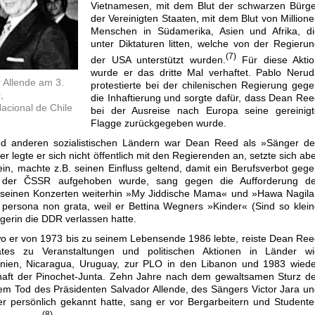
Vietnamesen, mit dem Blut der schwarzen Bürge
der Vereinigten Staaten, mit dem Blut von Million
Menschen in Südamerika, Asien und Afrika, di
unter Diktaturen litten, welche von der Regieru
(7)
der USA unterstützt wurden.
Für diese Aktio
wurde er das dritte Mal verhaftet. Pablo Neru
 Allende am 3.
protestierte bei der chilenischen Regierung geg
,
die Inhaftierung und sorgte dafür, dass Dean Re
Nacional de Chile
bei der Ausreise nach Europa seine gereinigt
Flagge zurückgegeben wurde.
nd anderen sozialistischen Ländern war Dean Reed als »Sänger de
 legte er sich nicht öffentlich mit den Regierenden an, setzte sich ab
ein, machte z.B. seinen Einfluss geltend, damit ein Berufsverbot geg
 der ČSSR aufgehoben wurde, sang gegen die Aufforderung de
uf seinen Konzerten weiterhin »My Jiddische Mama« und »Hawa Nagil
persona non grata, weil er Bettina Wegners »Kinder« (Sind so klei
rin die DDR verlassen hatte.
 er von 1973 bis zu seinem Lebensende 1986 lebte, reiste Dean Re
rates zu Veranstaltungen und politischen Aktionen in Länder wi
tinien, Nicaragua, Uruguay, zur PLO in den Libanon und 1983 wied
haft der Pinochet-Junta. Zehn Jahre nach dem gewaltsamen Sturz d
m Tod des Präsidenten Salvador Allende, des Sängers Victor Jara u
er persönlich gekannt hatte, sang er vor Bergarbeitern und Student
(8)