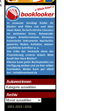
,
t
Autoren/-innen
Autoren/-
innen
Archiv
Archiv
2001-2015 /
2016