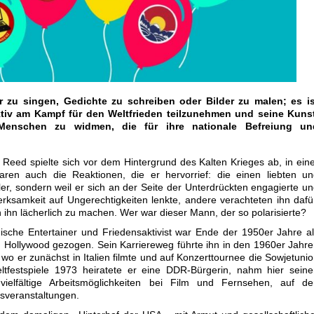
er zu singen, Gedichte zu schreiben oder Bilder zu malen; es is
aktiv am Kampf für den Weltfrieden teilzunehmen und seine Kunst
Menschen zu widmen, die für ihre nationale Befreiung un
eed spielte sich vor dem Hintergrund des Kalten Krieges ab, in ein
 waren auch die Reaktionen, die er hervorrief: die einen liebten u
tler, sondern weil er sich an der Seite der Unterdrückten engagierte u
rksamkeit auf Ungerechtigkeiten lenkte, andere verachteten ihn dafü
 ihn lächerlich zu machen. Wer war dieser Mann, der so polarisierte?
che Entertainer und Friedensaktivist war Ende der 1950er Jahre a
 Hollywood gezogen. Sein Karriereweg führte ihn in den 1960er Jahr
o er zunächst in Italien filmte und auf Konzerttournee die Sowjetuni
tfestspiele 1973 heiratete er eine DDR-Bürgerin, nahm hier seine
ielfältige Arbeitsmöglichkeiten bei Film und Fernsehen, auf de
tsveranstaltungen.