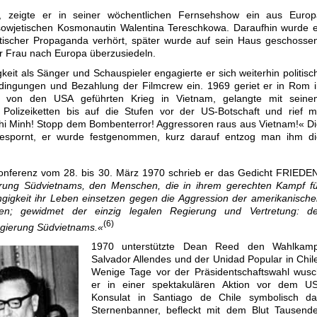
t, zeigte er in seiner wöchentlichen Fernsehshow ein aus Europ
 sowjetischen Kosmonautin Walentina Tereschkowa. Daraufhin wurde 
tischer Propaganda verhört, später wurde auf sein Haus geschosse
er Frau nach Europa überzusiedeln.
keit als Sänger und Schauspieler engagierte er sich weiterhin politisc
bedingungen und Bezahlung der Filmcrew ein. 1969 geriet er in Rom 
 von den USA geführten Krieg in Vietnam, gelangte mit seine
Polizeiketten bis auf die Stufen vor der US-Botschaft und rief m
i Minh! Stopp dem Bombenterror! Aggressoren raus aus Vietnam!« D
gespornt, er wurde festgenommen, kurz darauf entzog man ihm di
nferenz vom 28. bis 30. März 1970 schrieb er das Gedicht FRIEDEN
rung Südvietnams, den Menschen, die in ihrem gerechten Kampf fü
gigkeit ihr Leben einsetzen gegen die Aggression der amerikanisch
ten; gewidmet der einzig legalen Regierung und Vertretung: de
(6)
egierung Südvietnams.«
1970 unterstützte Dean Reed den Wahlkamp
Salvador Allendes und der Unidad Popular in Chil
Wenige Tage vor der Präsidentschaftswahl wusc
er in einer spektakulären Aktion vor dem US
Konsulat in Santiago de Chile symbolisch da
Sternenbanner, befleckt mit dem Blut Tausende