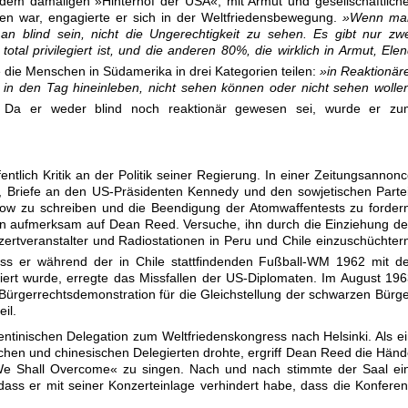
, dem damaligen »Hinterhof der USA«, mit Armut und gesellschaftlich
den war, engagierte er sich in der Weltfriedensbewegung.
»Wenn ma
n blind sein, nicht die Ungerechtigkeit zu sehen. Es gibt nur zw
 total privilegiert ist, und die anderen 80%, die wirklich in Armut, Ele
die Menschen in Südamerika in drei Kategorien teilen:
»in Reaktionär
ie in den Tag hineinleben, nicht sehen können oder nicht sehen wolle
Da er weder blind noch reaktionär gewesen sei, wurde er zu
entlich Kritik an der Politik seiner Regierung. In einer Zeitungsannon
uf, Briefe an den US-Präsidenten Kennedy und den sowjetischen Parte
ow zu schreiben und die Beendigung der Atomwaffentests zu forder
n aufmerksam auf Dean Reed. Versuche, ihn durch die Einziehung d
rtveranstalter und Radiostationen in Peru und Chile einzuschüchter
s er während der in Chile stattfindenden Fußball-WM 1962 mit de
iert wurde, erregte das Missfallen der US-Diplomaten. Im August 19
Bürgerrechtsdemonstration für die Gleichstellung der schwarzen Bürg
eil.
gentinischen Delegation zum Weltfriedenskongress nach Helsinki. Als e
chen und chinesischen Delegierten drohte, ergriff Dean Reed die Hän
e Shall Overcome« zu singen. Nach und nach stimmte der Saal ein
ass er mit seiner Konzerteinlage verhindert habe, dass die Konfere