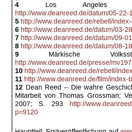
4
Los Angeles Time
http://www.deanreed.de/datum/05-22-
5
http://www.deanreed.de/rebell/index-i
6
http://www.deanreed.de/datum/03-28
7
http://www.deanreed.de/datum/09-01
8
http://www.deanreed.de/datum/08-18
9
Märkische Volkssti
http://www.deanreed.de/presse/mv197
10
http://www.deanreed.de/rebell/inde
11
http://www.deanreed.de/film/index-
12
Dean Reed – Die wahre Geschicht
Mitarbeit von Thomas Grossman; Ve
2007; S. 293
http://www.deanree
p=9120
.
Hauptteil: Erstveröffentlichung auf
www.