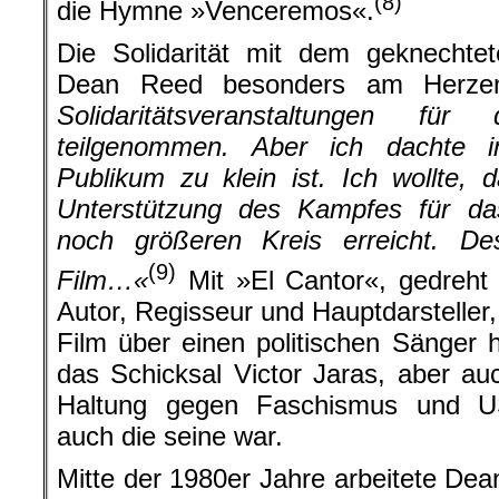
(8)
die Hymne »Venceremos«.
Die Solidarität mit dem geknechtet
Dean Reed besonders am Herz
Solidaritätsveranstaltungen fü
teilgenommen. Aber ich dachte 
Publikum zu klein ist. Ich wollte,
Unterstützung des Kampfes für das
noch größeren Kreis erreicht. De
(9)
Film…«
Mit »El Cantor«, gedreht 
Autor, Regisseur und Hauptdarsteller
Film über einen politischen Sänger h
das Schicksal Victor Jaras, aber au
Haltung gegen Faschismus und US-I
auch die seine war.
Mitte der 1980er Jahre arbeitete Dea