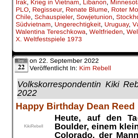
Irak
,
Krieg in Vietnam
,
Libanon
,
Minnesot
PLO
,
Regisseur
,
Renate Blume
,
Roter M
Chile
,
Schauspieler
,
Sowjetunion
,
Stockh
Südvietnam
,
Ungerechtigkeit
,
Uruguay
,
V
Walentina Tereschkowa
,
Weltfrieden
,
Wel
X. Weltfestspiele 1973
on
22. September 2022
Sep.
22
Veröffentlicht In:
Kim Rebell
Volkskorrespondentin Kiki Re
2022
Happy Birthday Dean Reed
Heute, auf den T
Boulder, einem klei
KikiRebell
Colorado, der Mann