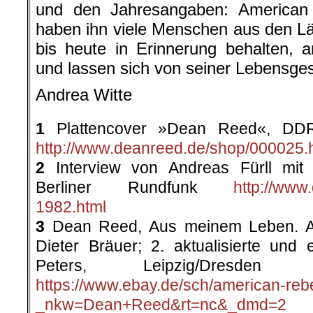
und den Jahresangaben: American
haben ihn viele Menschen aus den Län
bis heute in Erinnerung behalten, 
und lassen sich von seiner Lebensgesc
Andrea Witte
1
Plattencover »Dean Reed«, DD
http://www.deanreed.de/shop/000025.
2
Interview von Andreas Fürll mit
Berliner Rundfunk
http://www
1982.html
3
Dean Reed, Aus meinem Leben. A
Dieter Bräuer; 2. aktualisierte und e
Peters, Leipzig/Dres
https://www.ebay.de/sch/american-reb
_nkw=Dean+Reed&rt=nc&_dmd=2