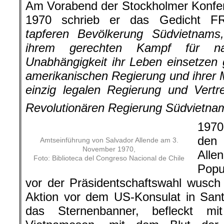
Am Vorabend der Stockholmer Konfer
1970 schrieb er das Gedicht 
tapferen Bevölkerung Südvietnam
ihrem gerechten Kampf für nat
Unabhängigkeit ihr Leben einsetzen
amerikanischen Regierung und ihrer 
einzig legalen Regierung und Vertr
Revolutionären Regierung Südvietna
1970
den
Amtseinführung von Salvador Allende am 3.
November 1970,
All
Foto: Biblioteca del Congreso Nacional de Chile
Popu
vor der Präsidentschaftswahl wusch 
Aktion vor dem US-Konsulat in Sant
das Sternenbanner, befleckt m