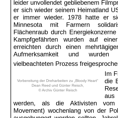
leider unvollendet gebliebenem Filmp
er sich wieder seinem Heimatland US
er immer wieder. 1978 hatte er s
Minnesota mit Farmern solidar
Flächenraub durch Energiekonzerne 
Kampfgefährten wurden auf einer
erreichten durch einen mehrtägige
Aufmerksamkeit und wurden s
vielbeachteten Prozess freigesproche
Im F
die 
Vorbereitung der Dreharbeiten zu „Bloody Heart“
Dean Reed und Günter Reisch,
Res
© Archiv Günter Reisch
aus 
werden, als die Aktivisten vom
Movement) wochenlang von der Poli
ausgehungert werden sollten. Jahre