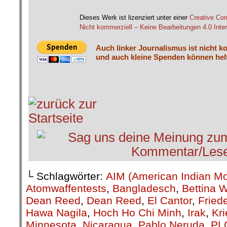
.
Dieses Werk ist lizenziert unter einer
Creative C
Nicht kommerziell – Keine Bearbeitungen 4.0 Inter
Auch linker Journalismus ist nicht k
und auch kleine Spenden können helf
└ Schlagwörter:
AIM (American Indian M
Atomwaffentests
,
Bangladesch
,
Bettina 
Dean Reed
,
Dean Reed
,
El Cantor
,
Fried
Hawa Nagila
,
Hoch Ho Chi Minh
,
Irak
,
Kri
Minnesota
,
Nicaragua
,
Pablo Neruda
,
PL