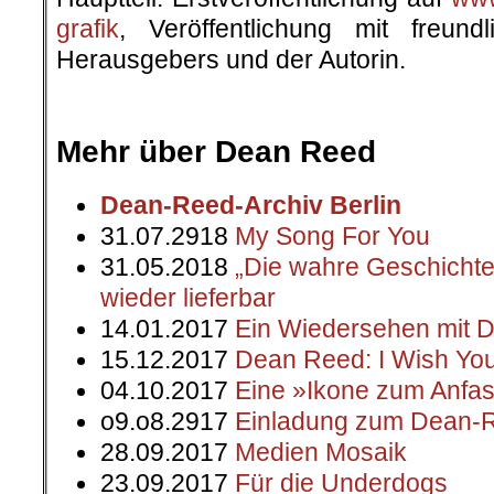
grafik
, Veröffentlichung mit freun
Herausgebers und der Autorin.
.
.
Mehr über Dean Reed
Dean-Reed-Archiv Berlin
31.07.2918
My Song For You
31.05.2018
„Die wahre Geschicht
wieder lieferbar
14.01.2017
Ein Wiedersehen mit 
15.12.2017
Dean Reed: I Wish Yo
04.10.2017
Eine »Ikone zum Anfa
o9.o8.2917
Einladung zum Dean-R
28.09.2017
Medien Mosaik
23.09.2017
Für die Underdogs