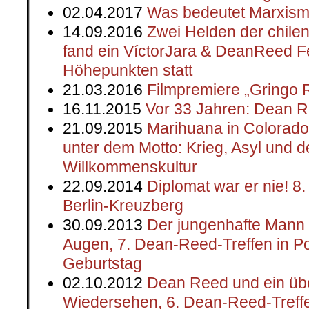
02.04.2017
Was bedeutet Marxismu
14.09.2016
Zwei Helden der chilen
fand ein VíctorJara & DeanReed Fes
Höhepunkten statt
21.03.2016
Filmpremiere „Gringo 
16.11.2015
Vor 33 Jahren: Dean R
21.09.2015
Marihuana in Colorado
unter dem Motto: Krieg, Asyl und 
Willkommenskultur
22.09.2014
Diplomat war er nie! 8
Berlin-Kreuzberg
30.09.2013
Der jungenhafte Mann 
Augen, 7. Dean-Reed-Treffen in P
Geburtstag
02.10.2012
Dean Reed und ein üb
Wiedersehen, 6. Dean-Reed-Treff