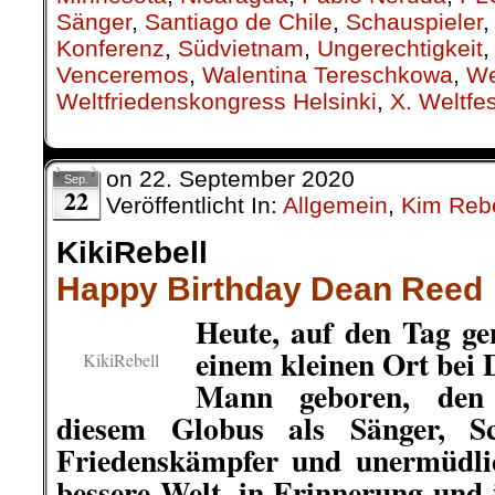
Sänger
,
Santiago de Chile
,
Schauspieler
Konferenz
,
Südvietnam
,
Ungerechtigkeit
Venceremos
,
Walentina Tereschkowa
,
We
Weltfriedenskongress Helsinki
,
X. Weltfe
on
22. September 2020
Sep.
22
Veröffentlicht In:
Allgemein
,
Kim Rebe
KikiRebell
Happy Birthday Dean Reed
Heute, auf den Tag ge
einem kleinen Ort bei 
KikiRebell
Mann geboren, den
diesem Globus als Sänger, Sch
Friedenskämpfer und unermüdli
bessere Welt, in Erinnerung und 