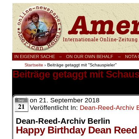
Internationale Onlinezeitung für Frieden
IN EIGENER SACHE
–
ON OUR OWN BEHALF –
NOTA
Startseite
›
Beiträge getaggt mit "Schauspieler"
Beiträge getaggt mit Schaus
3 Ergebnisse.
on
21. September 2018
Sep.
21
Veröffentlicht In:
Dean-Reed-Archiv B
Dean-Reed-Archiv Berlin
Happy Birthday Dean Reed