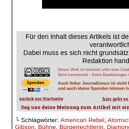
Für den Inhalt dieses Artikels ist d
verantwortlic
Dabei muss es sich nicht grundsätz
Redaktion hand
Dieses Werk ist lizenziert unter einer 
Nicht kommerziell – Keine Bearbeitungen 4.
Auch linker Journalismus ist nicht
und auch kleine Spenden können he
└ Schlagwörter:
American Rebel
,
Atomsc
Gibson
,
Bühne
,
Bürgerrechtlerin
,
Diamon