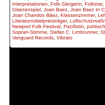
Interpretationen
,
Folk-Sängerin
,
Folkstar
Gitarrenspiel
,
Joan Baez
,
Joan Baez In C
Joan Chandos Báez
,
Klassenzimmer
,
Leh
Literaturnobelpreisträger
,
Luftschutzma
Newport Folk Festival
,
Pazifistin
,
politis
Sopran-Stimme
,
Stefan C. Limbrunner
,
S
Vanguard Records
,
Vibrato