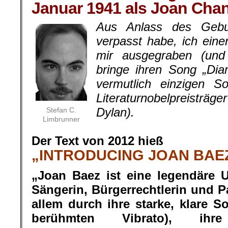
Januar 1941 als Joan Cha
Aus Anlass des Gebur
verpasst habe, ich eine
mir ausgegraben (und 
bringe ihren Song „Di
vermutlich einzigen S
Literaturnobelpreisträg
Dylan).
Stefan C.
Limbrunner
.
Der Text von 2012 hieß
„INTRODUCING JOAN BAE
„Joan Baez ist eine legendäre 
Sängerin, Bürgerrechtlerin und Pa
allem durch ihre starke, klare 
berühmten Vibrato), ihr