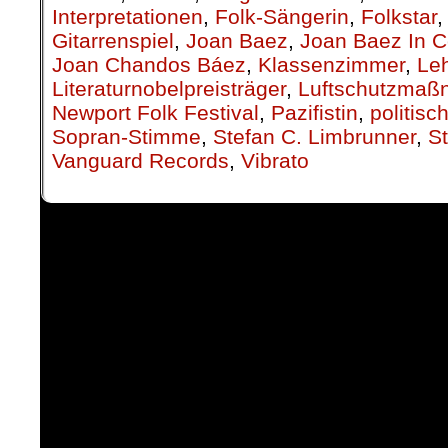
Interpretationen
,
Folk-Sängerin
,
Folkstar
Gitarrenspiel
,
Joan Baez
,
Joan Baez In C
Joan Chandos Báez
,
Klassenzimmer
,
Leh
Literaturnobelpreisträger
,
Luftschutzma
Newport Folk Festival
,
Pazifistin
,
politis
Sopran-Stimme
,
Stefan C. Limbrunner
,
S
Vanguard Records
,
Vibrato