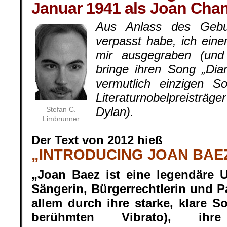
Januar 1941 als Joan Cha
Aus Anlass des Gebur
verpasst habe, ich eine
mir ausgegraben (und 
bringe ihren Song „Di
vermutlich einzigen S
Literaturnobelpreisträg
Dylan).
Stefan C.
Limbrunner
.
Der Text von 2012 hieß
„INTRODUCING JOAN BAE
„Joan Baez ist eine legendäre 
Sängerin, Bürgerrechtlerin und Pa
allem durch ihre starke, klare 
berühmten Vibrato), ihr