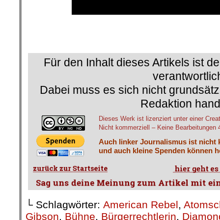
Für den Inhalt dieses Artikels ist d
verantwortlic
Dabei muss es sich nicht grundsätz
Redaktion hand
Dieses Werk ist lizenziert unter einer 
Nicht kommerziell – Keine Bearbeitungen 4.
Auch linker Journalismus ist nicht
und auch kleine Spenden können he
└ Schlagwörter:
American Rebel
,
Atomsc
Gibson
,
Bühne
,
Bürgerrechtlerin
,
Diamon