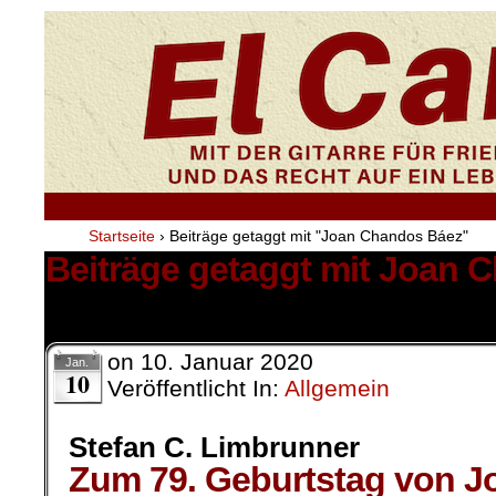
Startseite
›
Beiträge getaggt mit "Joan Chandos Báez"
Beiträge getaggt mit Joan 
1 Ergebnis.
on
10. Januar 2020
Jan.
10
Veröffentlicht In:
Allgemein
Stefan C. Limbrunner
Zum 79. Geburtstag von Jo