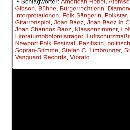
└ Schlagwörter:
American Rebel
,
Atomsc
Gibson
,
Bühne
,
Bürgerrechtlerin
,
Diamon
Interpretationen
,
Folk-Sängerin
,
Folkstar
Gitarrenspiel
,
Joan Baez
,
Joan Baez In C
Joan Chandos Báez
,
Klassenzimmer
,
Leh
Literaturnobelpreisträger
,
Luftschutzma
Newport Folk Festival
,
Pazifistin
,
politis
Sopran-Stimme
,
Stefan C. Limbrunner
,
S
Vanguard Records
,
Vibrato