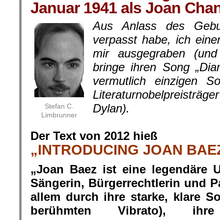
Januar 1941 als Joan Cha
Aus Anlass des Gebur
verpasst habe, ich eine
mir ausgegraben (und 
bringe ihren Song „Di
vermutlich einzigen S
Literaturnobelpreisträg
Dylan).
Stefan C.
Limbrunner
.
Der Text von 2012 hieß
„INTRODUCING JOAN BAE
„Joan Baez ist eine legendäre 
Sängerin, Bürgerrechtlerin und Pa
allem durch ihre starke, klare 
berühmten Vibrato), ihr