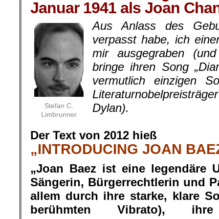
Januar 1941 als Joan Cha
Aus Anlass des Gebur
verpasst habe, ich eine
mir ausgegraben (und 
bringe ihren Song „Di
vermutlich einzigen S
Literaturnobelpreisträg
Dylan).
Stefan C.
Limbrunner
.
Der Text von 2012 hieß
„INTRODUCING JOAN BAE
„Joan Baez ist eine legendäre 
Sängerin, Bürgerrechtlerin und Pa
allem durch ihre starke, klare 
berühmten Vibrato), ihr