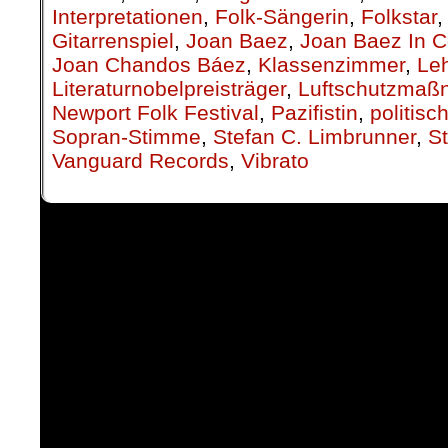
Interpretationen
,
Folk-Sängerin
,
Folkstar
Gitarrenspiel
,
Joan Baez
,
Joan Baez In C
Joan Chandos Báez
,
Klassenzimmer
,
Leh
Literaturnobelpreisträger
,
Luftschutzma
Newport Folk Festival
,
Pazifistin
,
politis
Sopran-Stimme
,
Stefan C. Limbrunner
,
S
Vanguard Records
,
Vibrato