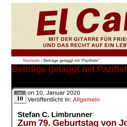
Startseite
›
Beiträge getaggt mit "Pazifistin"
Beiträge getaggt mit Pazifist
1 Ergebnis.
on
10. Januar 2020
Jan.
10
Veröffentlicht In:
Allgemein
Stefan C. Limbrunner
Zum 79. Geburtstag von Jo