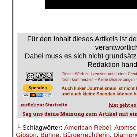
Für den Inhalt dieses Artikels ist d
verantwortlic
Dabei muss es sich nicht grundsätz
Redaktion hand
Dieses Werk ist lizenziert unter einer 
Nicht kommerziell – Keine Bearbeitungen 4.
Auch linker Journalismus ist nicht
und auch kleine Spenden können he
└ Schlagwörter:
American Rebel
,
Atomsc
Gibson
,
Bühne
,
Bürgerrechtlerin
,
Diamon