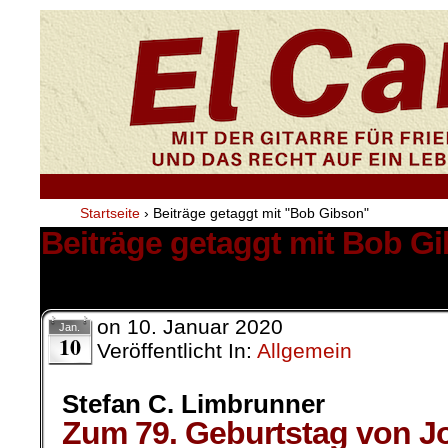
Startseite
›
Beiträge getaggt mit "Bob Gibson"
Beiträge getaggt mit Bob G
1 Ergebnis.
on
10. Januar 2020
Jan.
10
Veröffentlicht In:
Allgemein
Stefan C. Limbrunner
Zum 79. Geburtstag von Jo