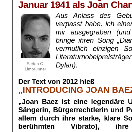
Januar 1941 als Joan Cha
Aus Anlass des Gebur
verpasst habe, ich eine
mir ausgegraben (und 
bringe ihren Song „Di
vermutlich einzigen S
Literaturnobelpreisträg
Dylan).
Stefan C.
Limbrunner
.
Der Text von 2012 hieß
„INTRODUCING JOAN BAE
„Joan Baez ist eine legendäre 
Sängerin, Bürgerrechtlerin und Pa
allem durch ihre starke, klare 
berühmten Vibrato), ihr