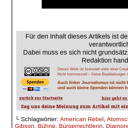
Für den Inhalt dieses Artikels ist d
verantwortlic
Dabei muss es sich nicht grundsätz
Redaktion hand
Dieses Werk ist lizenziert unter einer 
Nicht kommerziell – Keine Bearbeitungen 4.
Auch linker Journalismus ist nicht
und auch kleine Spenden können he
└ Schlagwörter:
American Rebel
,
Atomsc
Gibson
,
Bühne
,
Bürgerrechtlerin
,
Diamon