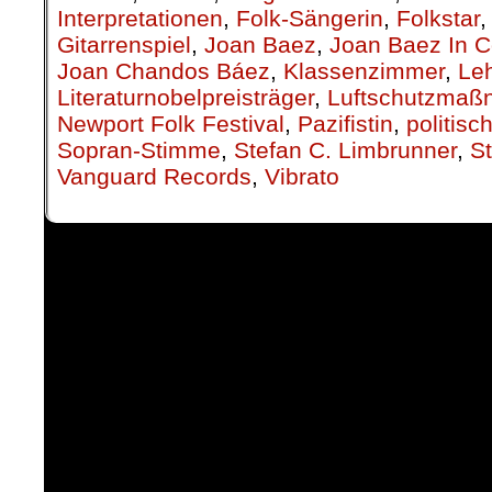
Interpretationen
,
Folk-Sängerin
,
Folkstar
Gitarrenspiel
,
Joan Baez
,
Joan Baez In C
Joan Chandos Báez
,
Klassenzimmer
,
Leh
Literaturnobelpreisträger
,
Luftschutzma
Newport Folk Festival
,
Pazifistin
,
politis
Sopran-Stimme
,
Stefan C. Limbrunner
,
S
Vanguard Records
,
Vibrato