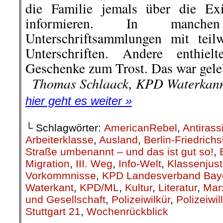
im Personalausweis ab 2021 
Der Bundestag hat heute Abend
Großen Koalition die Speicherpflic
allen Personalausweisen beschl
Linke stimmten dagegen, die AfD en
es beim Beantragen eines Personal
ob diese biometrischen Date
Personalausweis gespeichert 
Wahlmöglichkeit wurde j
Bürgerrechtsorganisationen kritis
Pflicht heftig und halten sie f
Grundgesetz. Für erhebliche Bür
auch die Möglichkeit, dass die Fin
der Plastikkarte bleiben könnten,
für die Datenbanken der Polize