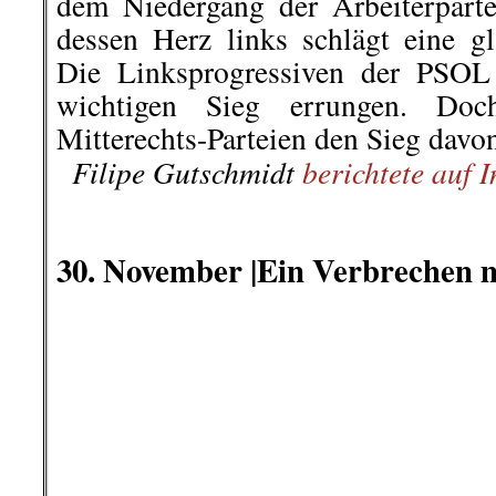
Straße umbenannt – und das ist gut so!
,
Migration
,
III. Weg
,
Info-Welt
,
Klassenjust
Vorkommnisse
,
KPD/ML
,
Kultur
,
Literatur
Politik und Gesellschaft
,
Polizeiwilkür
,
Pol
Soziales
,
Stuttgart 21
,
Wochenrückblick
on
14. Dezember 2020
Dez.
14
Veröffentlicht In:
Allgemein