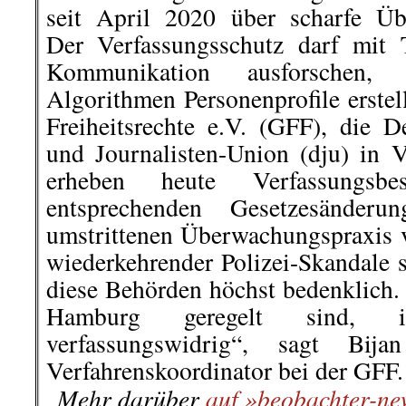
Hamburg geregelt sind, i
verfassungswidrig“, sagt Bij
Verfahrenskoordinator bei der GFF.
Mehr darüber
auf »beobachter-ne
..
.
.
23. November
Jana aus Kassel –
ich?
Jana aus Kassel bei ihrer Rede.
Bil
Am Samstag bei der Querdenker
steht auf“ verglich sich ei
Widerstandskämpferin Sophie Schol
Ein Ordner hatte die Faxen dicke 