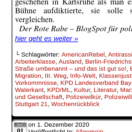
geschehen in Karlsruhe als man ei
Bühne aufdiktierte, sie solle
vergleichen.
..
Der Rote Rabe – BlogSpot für po
hier geht es weiter »
└ Schlagwörter:
AmericanRebel
,
Antirass
Arbeiterklasse
,
Ausland
,
Berlin-Friedrich
Straße umbenannt – und das ist gut so!
,
Migration
,
III. Weg
,
Info-Welt
,
Klassenjust
Vorkommnisse
,
KPD Landesverband Bay
Waterkant
,
KPD/ML
,
Kultur
,
Literatur
,
Mar
und Gesellschaft
,
Polizeiwilkür
,
Polizeiwil
Stuttgart 21
,
Wochenrückblick
on
1. Dezember 2020
Dez.
01
Veröffentlicht In:
Allgemein