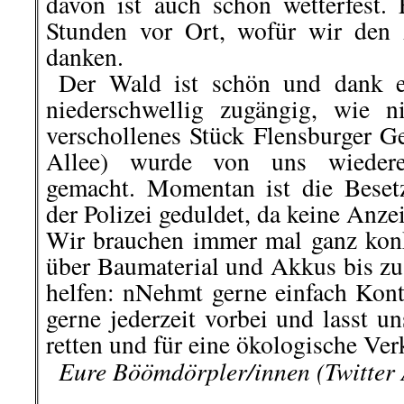
Allee) wurde von uns wiederen
gemacht. Momentan ist die Beset
der Polizei geduldet, da keine Anzei
Wir brauchen immer mal ganz kon
über Baumaterial und Akkus bis 
helfen: nNehmt gerne einfach Kon
gerne jederzeit vorbei und lasst 
retten und für eine ökologische Ver
..
Eure Böömdörpler/innen (Twitte
.
.
23. November | Hamburg:
V
gegen
Trojaner-Einsatz durch Ver
Predicitive-