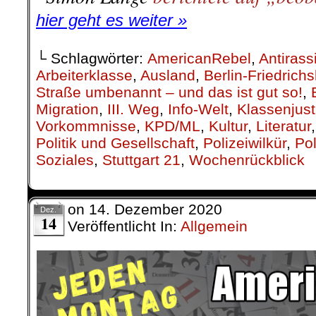
Zusammenleben aller Menschen ei
uns in Gewerkschaften, Verbä
Initiativen – gegen Sozial- und
und prekäre Beschäftigung, Ch
Diskriminierung, Aufrüstung und 
Spaltung, Rassismus und Faschismu
..
Mehr dazu:
Jubiläum der DIDIF
.
.
9. Dezember|
Lufthansa: 
Milliarden:
29-Tausend Kollegen/innen müss
Neun Milliarden Euro Steuergelde