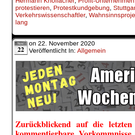
Hermann Knoflacher
,
Profit-Unternehmen
protestieren
,
Protestkundgebung
,
Stuttga
Verkehrswissenschaftler
,
Wahnsinnsproje
lang
on
22. November 2020
Nov.
22
Veröffentlicht In:
Allgemein
Zurückblickend auf die letzten
kommentierbare Vorkommnisse i