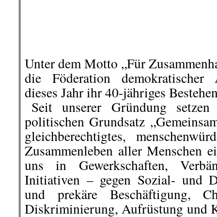
November 1992 auf das Haus der 
die 10-jährige Yeliz Arslan, die 1
die 51-jährige Bahide Arslan on N
schickten Menschen aus der ganz
Solidaritätsbriefe an die Familie
bekannt war, wurden die Brief
adressiert. Doch die Familie erfuhr
Stadt Mölln „archivierte“ die Bri
die Familie jemals über die Exi
informieren. In manch
Unterschriftsammlungen mit teil
Unterschriften. Andere enthie
Geschenke zum Trost. Das war geleb
..
Thomas Schlaack, KPD Waterk