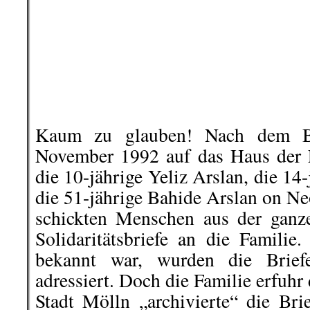
Marxismus kämpft und ihn verr
proletarischen Einheit zerstört
revisionistischen Linie folgt 
proletarische Partei in eine reformi
verwandelt; wer ein Programm oder
die im Gegensatz zu den Grundinte
und der anderen Werktätigen steht.
..
Schrieb der RoteMorgen vor 50 
heute erneut veröffentlich und fa
leider, auch heute, noch zu. E
Standpunkte von Marx, Engels und
..
Den kompletten Artikel findet ihr
.
.
17. Dezember | Fingerabdru