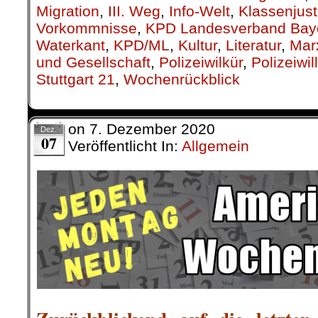
wir hier zur Diskussion stellen.
(Kommentar bitte unten eintragen
30. November |
Berlin: G
egen D
Haushaltausschuss darf Bew
nicht beschließen!
Am 26. Juli 2020 fand der erfolgreiche 
in Israel statt. Diese Dohne ist auch f
Am 16. Dezember könnte mit dem 
auch die Bewaffnung der
israelisc
beschlossen werden. Auf dem Berli
haben am Wochenende jedoch 84% f
die Bewaffnung dieser Drohnen ge