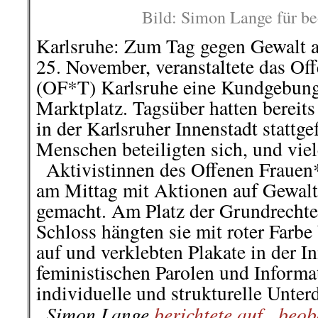
Zurückblickend auf die letzten
kommentierbare Vorkommnisse i
wir hier zur Diskussion stellen.
(Kommentar bitte unten eintragen
7
.
Dezember |
40-jähriges Jubil
Für Zusammenhalt und Solidari
Unter dem Motto „Für Zusammenhalt
die Föderation demokratischer 
dieses Jahr ihr 40-jähriges Bestehen
..
Seit unserer Gründung setzen
politischen Grundsatz „Gemeinsam 
gleichberechtigtes, menschenwür