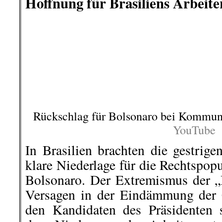
(OF*T) Karlsruhe eine Kundgebung
Marktplatz. Tagsüber hatten bereit
in der Karlsruher Innenstadt stattg
Menschen beteiligten sich, und viel
..
Aktivistinnen des Offenen Frauen*
am Mittag mit Aktionen auf Gewal
gemacht. Am Platz der Grundrechte
Schloss hängten sie mit roter Farb
auf und verklebten Plakate in der I
feministischen Parolen und Informa
individuelle und strukturelle Unte
..
Simon Lange
berichtete auf „beo
hier geht es weiter »
└ Schlagwörter:
AmericanRebel
,
Antirass
Arbeiterklasse
,
Ausland
,
Berlin-Friedrich