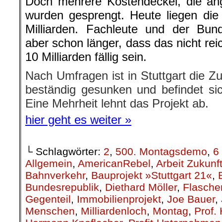
Doch mehrere Kostendeckel, die ang
wurden gesprengt. Heute liegen die o
Milliarden. Fachleute und der Bun
aber schon länger, dass das nicht re
10 Milliarden fällig sein.
Nach Umfragen ist in Stuttgart die 
beständig gesunken und befindet sich
Eine Mehrheit lehnt das Projekt ab.
hier geht es weiter »
└ Schlagwörter:
2
,
500. Montagsdemo
,
6
Allgemein
,
AmericanRebel
,
Arbeit Zukunf
Bahnverkehr
,
Bauprojekt »Stuttgart 21«
,
Bundesrepublik
,
Diethard Möller
,
Flasche
Gegenteil
,
Immobilienprojekt
,
Joe Bauer
,
Menschen
,
Milliardenloch
,
Montag
,
Prof.