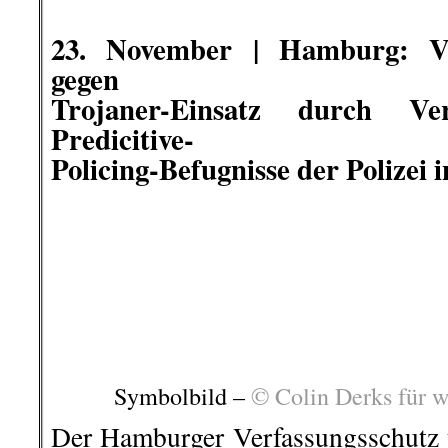
Policing-Befugnisse der Polizei
Symbolbild –
© Colin Derks für 
Der Hamburger Verfassungsschutz u
seit April 2020 über scharfe Üb
Der Verfassungsschutz darf mit T
Kommunikation ausforschen, 
Algorithmen Personenprofile erstel
Freiheitsrechte e.V. (GFF), die D
und Journalisten-Union (dju) in
erheben heute Verfassungsb
entsprechenden Gesetzesänderu
umstrittenen Überwachungspraxis
wiederkehrender Polizei-Skandale 
diese Behörden höchst bedenklich.