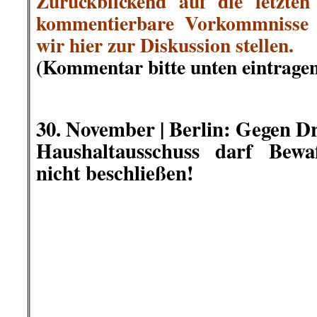
Parteibonzen wieder einmal den Wil
ignorieren?
…
Fiete Jensen, RoterMorgen
.
.
30. November |
„Bolsonaristas“ 
Niederlage ein – Linksprogressi
Hoffnung für Brasiliens Arbeite
Rückschlag für Bolsonaro bei Kommuna
YouTube
In Brasilien brachten die gestri
klare Niederlage für die Rechtspopu
Bolsonaro. Der Extremismus der „