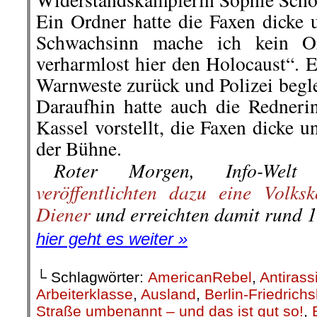
Waterkant
,
KPD/ML
,
Kultur
,
Literatur
,
Mar
und Gesellschaft
,
Polizeiwilkür
,
Polizeiwil
Stuttgart 21
,
Wochenrückblick
on
7. Dezember 2020
Dez.
07
Veröffentlicht In:
Allgemein
Zurückblickend auf die letzten
kommentierbare Vorkommnisse i