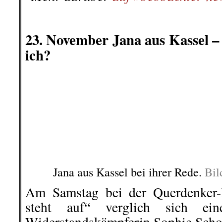
Schwachsinn mache ich kein 
verharmlost hier den Holocaust“. E
Warnweste zurück und Polizei begle
Daraufhin hatte auch die Rednerin
Kassel vorstellt, die Faxen dicke 
der Bühne.
…
Roter Morgen, Info-Welt
veröffentlichten dazu eine Volk
Diener
und erreichten damit rund 
hier geht es weiter »
└ Schlagwörter:
AmericanRebel
,
Antirass
Arbeiterklasse
,
Ausland
,
Berlin-Friedrich
Straße umbenannt – und das ist gut so!
,
Migration
,
III. Weg
,
Info-Welt
,
Klassenjust
Vorkommnisse
,
KPD Landesverband Bay