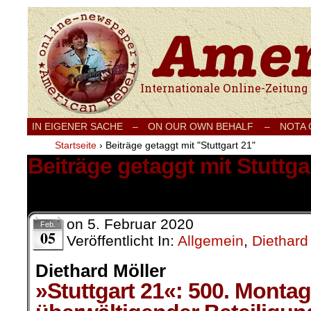
Internationale Onlinezeitung für Frieden
IN EIGENER SACHE
–
ON OUR OWN BEHALF –
NOTA
Startseite
›
Beiträge getaggt mit "Stuttgart 21"
Beiträge getaggt mit Stuttga
78 Ergebnisse.
on
5. Februar 2020
Feb.
05
Veröffentlicht In:
Allgemein
,
Diethard
Diethard Möller
»Stuttgart 21«: 500. Monta