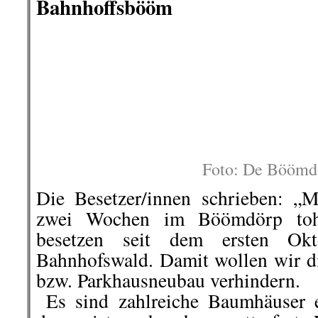
Bahnhoffsbööm
Foto: De Böömd
Die Besetzer/innen schrieben: „Mo
zwei Wochen im Böömdörp toh
besetzen seit dem ersten O
Bahnhofswald. Damit wollen wir di
bzw. Parkhausneubau verhindern.
..
Es sind zahlreiche Baumhäuser 
davon ist auch schon wetterfest
Stunden vor Ort, wofür wir den
danken.
..
Der Wald ist schön und dank ei
niederschwellig zugängig, wie 
verschollenes Stück Flensburger Ge