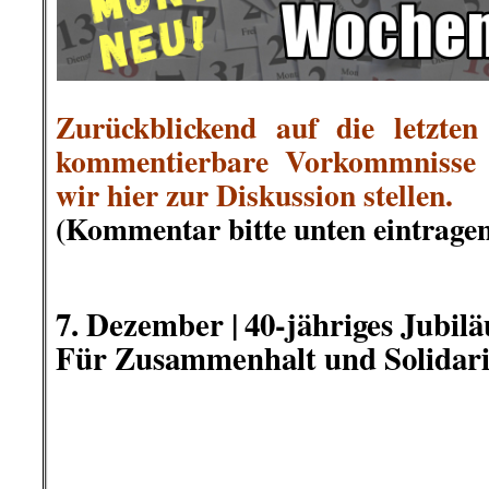
Airline Lufthansa in den Hinter
zum 31. Dezember 29.000 Kollegen
..
Das muss man sich einmal ga
führen. 9 Milliarden Euro aus Steu
Arbeitslose ab 1. Januar 2021. O
nicht sein, in welchem widerwärti
wir alle leben!
RoterMorgen
eröffnete die Diskus
..
.
.
9. Dezember |
Schleswig-Holstei
Brandanschlag in Mölln: 27 Jahr
im Archiv versteckt
Kaum zu glauben! Nach dem B