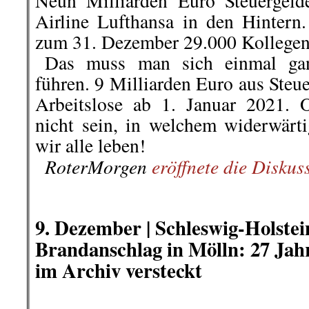
Zurückblickend auf die letzten
kommentierbare Vorkommnisse i
wir hier zur Diskussion stellen.
(Kommentar bitte unten eintragen
16. Dezember | »Die Welt vor 50
Wer sind die Spalter in d
Bewegung?
„Wer ist ein Spalter? Ein Spal