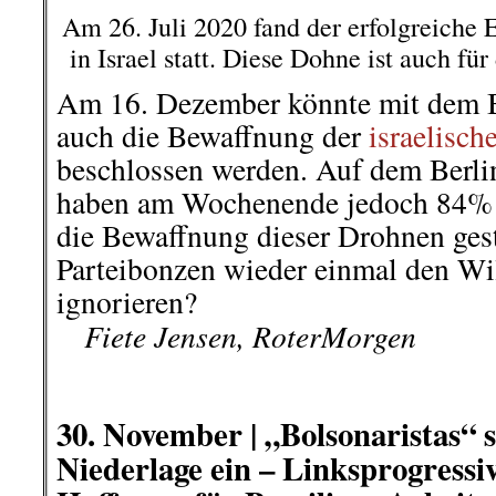
Versagen in der Eindämmung der 
den Kandidaten des Präsidenten 
dem Niedergang der Arbeiterpart
dessen Herz links schlägt eine gl
Die Linksprogressiven der PSOL
wichtigen Sieg errungen. Doc
Mitterechts-Parteien den Sieg davon
..
Filipe Gutschmidt
berichtete auf I
.
.
30. November |
Ein Verbrechen m
Bild: Simon Lange für b
Karlsruhe: Zum Tag gegen Gewalt 
25. November, veranstaltete das Of