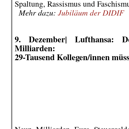
hier geht es weiter »
└ Schlagwörter:
AmericanRebel
,
Antirass
Arbeiterklasse
,
Ausland
,
Berlin-Friedrich
Straße umbenannt – und das ist gut so!
,
Migration
,
III. Weg
,
Info-Welt
,
Klassenjust
Vorkommnisse
,
KPD Landesverband Bay
Waterkant
,
KPD/ML
,
Kultur
,
Literatur
,
Mar
und Gesellschaft
,
Polizeiwilkür
,
Polizeiwil
Stuttgart 21
,
Wochenrückblick
on
21. Dezember 2020
Dez.
21
Veröffentlicht In:
Allgemein