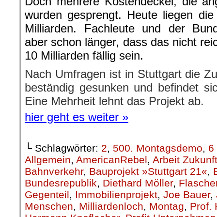
Doch mehrere Kostendeckel, die ang
wurden gesprengt. Heute liegen die o
Milliarden. Fachleute und der Bun
aber schon länger, dass das nicht re
10 Milliarden fällig sein.
Nach Umfragen ist in Stuttgart die 
beständig gesunken und befindet sich
Eine Mehrheit lehnt das Projekt ab.
hier geht es weiter »
└ Schlagwörter:
2
,
500. Montagsdemo
,
6
Allgemein
,
AmericanRebel
,
Arbeit Zukunf
Bahnverkehr
,
Bauprojekt »Stuttgart 21«
,
Bundesrepublik
,
Diethard Möller
,
Flasche
Gegenteil
,
Immobilienprojekt
,
Joe Bauer
,
Menschen
,
Milliardenloch
,
Montag
,
Prof.