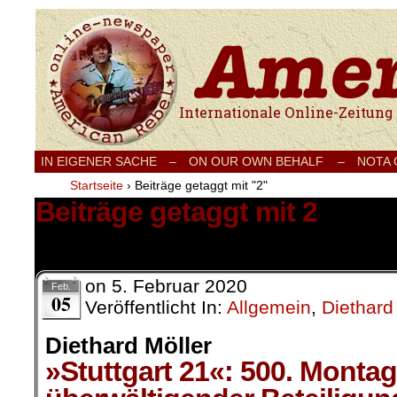
Internationale Onlinezeitung für Frieden
IN EIGENER SACHE
–
ON OUR OWN BEHALF –
NOTA
Startseite
›
Beiträge getaggt mit "2"
Beiträge getaggt mit 2
1 Ergebnis.
on
5. Februar 2020
Feb.
05
Veröffentlicht In:
Allgemein
,
Diethard
Diethard Möller
»Stuttgart 21«: 500. Monta