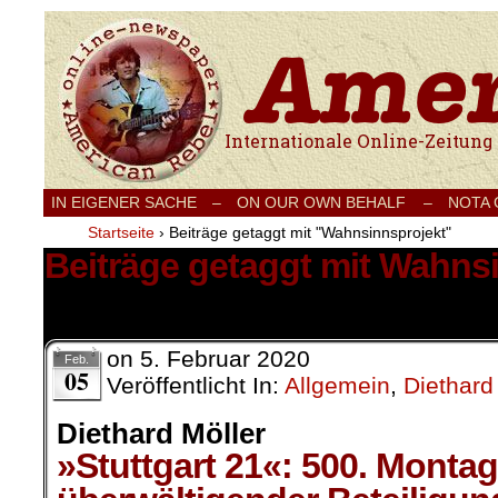
Internationale Onlinezeitung für Frieden
IN EIGENER SACHE
–
ON OUR OWN BEHALF –
NOTA
Startseite
›
Beiträge getaggt mit "Wahnsinnsprojekt"
Beiträge getaggt mit Wahns
1 Ergebnis.
on
5. Februar 2020
Feb.
05
Veröffentlicht In:
Allgemein
,
Diethard
Diethard Möller
»Stuttgart 21«: 500. Monta