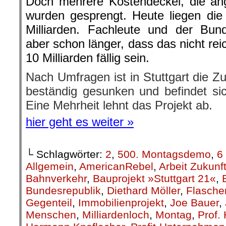
Doch mehrere Kostendeckel, die ang
wurden gesprengt. Heute liegen die o
Milliarden. Fachleute und der Bun
aber schon länger, dass das nicht re
10 Milliarden fällig sein.
Nach Umfragen ist in Stuttgart die 
beständig gesunken und befindet sich
Eine Mehrheit lehnt das Projekt ab.
hier geht es weiter »
└ Schlagwörter:
2
,
500. Montagsdemo
,
6
Allgemein
,
AmericanRebel
,
Arbeit Zukunf
Bahnverkehr
,
Bauprojekt »Stuttgart 21«
,
Bundesrepublik
,
Diethard Möller
,
Flasche
Gegenteil
,
Immobilienprojekt
,
Joe Bauer
,
Menschen
,
Milliardenloch
,
Montag
,
Prof.