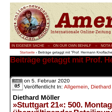
Internationale Onlinezeitung für Frieden
IN EIGENER SACHE
–
ON OUR OWN BEHALF –
NOTA
Startseite
›
Beiträge getaggt mit "Prof. Hermann Knoflache
Beiträge getaggt mit Prof. 
1 Ergebnis.
on
5. Februar 2020
Feb.
05
Veröffentlicht In:
Allgemein
,
Diethard
Diethard Möller
»Stuttgart 21«: 500. Monta