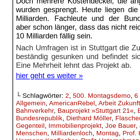
Doch mehrere Kostendeckel, die ang
wurden gesprengt. Heute liegen die o
Milliarden. Fachleute und der Bun
aber schon länger, dass das nicht re
10 Milliarden fällig sein.
Nach Umfragen ist in Stuttgart die 
beständig gesunken und befindet sich
Eine Mehrheit lehnt das Projekt ab.
hier geht es weiter »
└ Schlagwörter:
2
,
500. Montagsdemo
,
6
Allgemein
,
AmericanRebel
,
Arbeit Zukunf
Bahnverkehr
,
Bauprojekt »Stuttgart 21«
,
Bundesrepublik
,
Diethard Möller
,
Flasche
Gegenteil
,
Immobilienprojekt
,
Joe Bauer
,
Menschen
,
Milliardenloch
,
Montag
,
Prof.