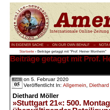
Internationale Onlinezeitung für Frieden
IN EIGENER SACHE
–
ON OUR OWN BEHALF –
NOTA
Startseite
›
Beiträge getaggt mit "Prof. Heiner Monheim"
Beiträge getaggt mit Prof. 
1 Ergebnis.
on
5. Februar 2020
Feb.
05
Veröffentlicht In:
Allgemein
,
Diethard
Diethard Möller
»Stuttgart 21«: 500. Monta