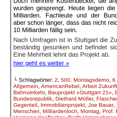
Doch mehrere Kostendeckel, die ang
wurden gesprengt. Heute liegen die o
Milliarden. Fachleute und der Bun
aber schon länger, dass das nicht re
10 Milliarden fällig sein.
Nach Umfragen ist in Stuttgart die 
beständig gesunken und befindet sich
Eine Mehrheit lehnt das Projekt ab.
hier geht es weiter »
└ Schlagwörter:
2
,
500. Montagsdemo
,
6
Allgemein
,
AmericanRebel
,
Arbeit Zukunf
Bahnverkehr
,
Bauprojekt »Stuttgart 21«
,
Bundesrepublik
,
Diethard Möller
,
Flasche
Gegenteil
,
Immobilienprojekt
,
Joe Bauer
,
Menschen
,
Milliardenloch
,
Montag
,
Prof.