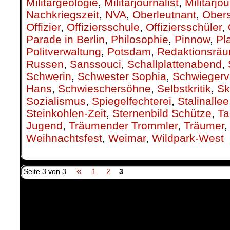
Militärgeologie
,
Militärjournalist
,
Militärjo
Nachkriegszeit
,
NVA
,
Oberleutnant
,
Obers
Offizier
,
Offiziersschule
,
Offiziersschüler
,
Parade in Berlin
,
Philosophie
,
Pinnow
,
Pl
Politverwaltung
,
Potsdam
,
Redaktionsrä
Russen
,
Sanssouci
,
Schallplattenabend
,
Schwerin
,
Schwester Sophia
,
Schwiegerv
Hans
,
Schwieschersöhne
,
Selbstkritik
,
Sk
Sozialismus
,
Spiegelfechterei
,
Stalinallee
Steinkohlen-Zeit
,
Sternenbild Schütze
,
Ta
Jugend
,
Träumender Trommler
,
Träumer
Weihnachtsfest
,
Weimar
,
Wildpark-West
«
Seite 3 von 3
1
2
3