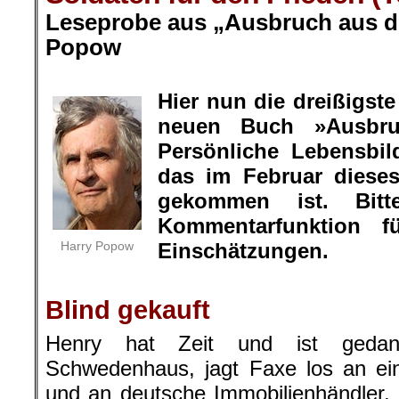
Leseprobe aus „Ausbruch aus de
Popow
.
Hier nun die dreißigs
neuen Buch »Ausbru
Persönliche Lebensbil
das im Februar diese
gekommen ist. Bit
Kommentarfunktion f
Harry Popow
Einschätzungen.
.
Blind gekauft
Henry hat Zeit und ist gedank
Schwedenhaus, jagt Faxe los an ei
und an deutsche Immobilienhändler.