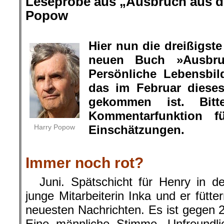
Leseprobe aus „Ausbruch aus de
Popow
.
Hier nun die dreißigs
neuen Buch »Ausbru
Persönliche Lebensbil
das im Februar diese
gekommen ist. Bit
Kommentarfunktion f
Harry Popow
Einschätzungen.
.
Immer noch rot?
Juni. Spätschicht für Henry in der
junge Mitarbeiterin Inka und er fütte
neuesten Nachrichten. Es ist gegen 22
Eine männliche Stimme. Unfreundlic