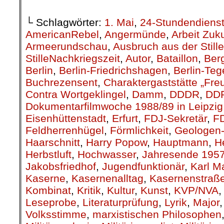
└ Schlagwörter:
1. Mai
,
24-Stundendiens
AmericanRebel
,
Angermünde
,
Arbeit Zuk
Armeerundschau
,
Ausbruch aus der Stille
StilleNachkriegszeit
,
Autor
,
Bataillon
,
Berg
Berlin
,
Berlin-Friedrichshagen
,
Berlin-Teg
Buchrezensent
,
Charaktergaststätte „Fre
Contra Wortgeklingel
,
Damm
,
DDDR
,
DD
Dokumentarfilmwoche 1988/89 in Leipzig
Eisenhüttenstadt
,
Erfurt
,
FDJ-Sekretär
,
F
Feldherrenhügel
,
Förmlichkeit
,
Geologen-
Haarschnitt
,
Harry Popow
,
Hauptmann
,
H
Herbstluft
,
Hochwasser
,
Jahresende 195
Jakobsfriedhof
,
Jugendfunktionär
,
Karl M
Kaserne
,
Kasernenalltag
,
Kasernenstraß
Kombinat
,
Kritik
,
Kultur
,
Kunst
,
KVP/NVA
Leseprobe
,
Literaturprüfung
,
Lyrik
,
Major
Volksstimme
,
marxistischen Philosophen