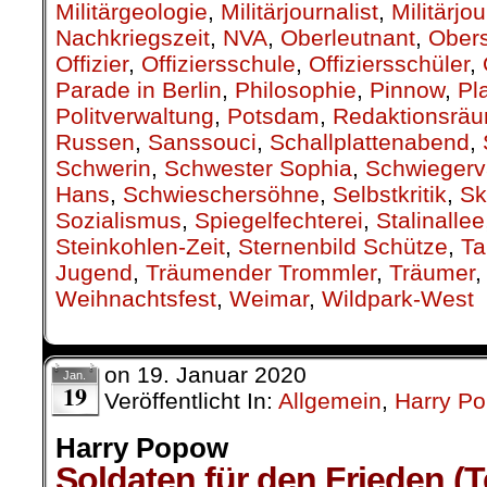
Militärgeologie
,
Militärjournalist
,
Militärjo
Nachkriegszeit
,
NVA
,
Oberleutnant
,
Obers
Offizier
,
Offiziersschule
,
Offiziersschüler
,
Parade in Berlin
,
Philosophie
,
Pinnow
,
Pl
Politverwaltung
,
Potsdam
,
Redaktionsrä
Russen
,
Sanssouci
,
Schallplattenabend
,
Schwerin
,
Schwester Sophia
,
Schwiegerv
Hans
,
Schwieschersöhne
,
Selbstkritik
,
Sk
Sozialismus
,
Spiegelfechterei
,
Stalinallee
Steinkohlen-Zeit
,
Sternenbild Schütze
,
Ta
Jugend
,
Träumender Trommler
,
Träumer
Weihnachtsfest
,
Weimar
,
Wildpark-West
on
19. Januar 2020
Jan.
19
Veröffentlicht In:
Allgemein
,
Harry P
Harry Popow
Soldaten für den Frieden (T