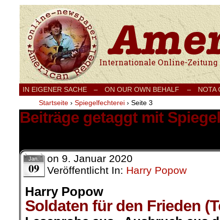
Internationale Onlinezeitung für Frieden
IN EIGENER SACHE
–
ON OUR OWN BEHALF –
NOTA
Startseite
›
Spiegelfechterei
›
Seite 3
Beiträge getaggt mit Spiegel
22 Ergebnisse.
on
9. Januar 2020
Jan.
09
Veröffentlicht In:
Harry Popow
Harry Popow
Soldaten für den Frieden (Te