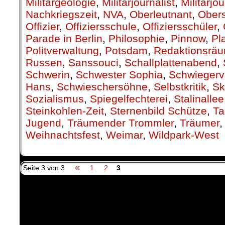
Militärgeologie
,
Militärjournalist
,
Militärjo
Nachkriegszeit
,
NVA
,
Oberleutnant
,
Obers
Offizier
,
Offiziersschule
,
Offiziersschüler
,
Parade in Berlin
,
Philosophie
,
Pinnow
,
Pl
Politverwaltung
,
Potsdam
,
Redaktionsrä
Russen
,
Sanssouci
,
Schallplattenabend
,
Schwerin
,
Schwester Sophia
,
Schwiegerv
Hans
,
Schwieschersöhne
,
Selbstkritik
,
Sk
Sozialismus
,
Spiegelfechterei
,
Stalinallee
Steinkohlen-Zeit
,
Sternenbild Schütze
,
Ta
Jugend
,
Träumender Trommler
,
Träumer
Weihnachtsfest
,
Weimar
,
Wildpark-West
«
Seite 3 von 3
1
2
3