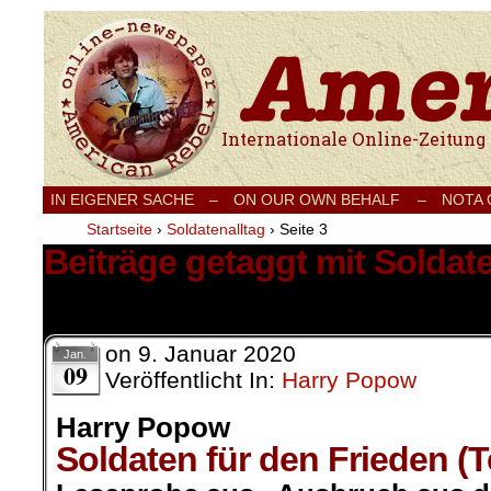
Internationale Onlinezeitung für Frieden
IN EIGENER SACHE
–
ON OUR OWN BEHALF –
NOTA
Startseite
›
Soldatenalltag
›
Seite 3
Beiträge getaggt mit Soldate
22 Ergebnisse.
on
9. Januar 2020
Jan.
09
Veröffentlicht In:
Harry Popow
Harry Popow
Soldaten für den Frieden (Te