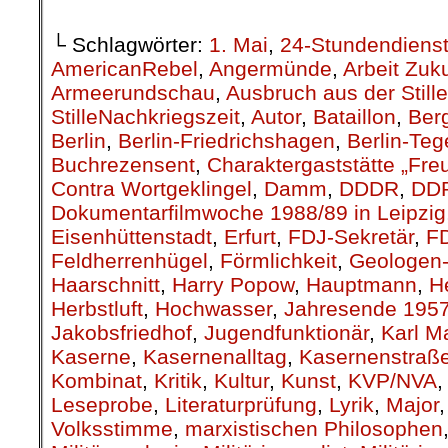
└ Schlagwörter:
1. Mai
,
24-Stundendiens
AmericanRebel
,
Angermünde
,
Arbeit Zuk
Armeerundschau
,
Ausbruch aus der Stille
StilleNachkriegszeit
,
Autor
,
Bataillon
,
Berg
Berlin
,
Berlin-Friedrichshagen
,
Berlin-Teg
Buchrezensent
,
Charaktergaststätte „Fre
Contra Wortgeklingel
,
Damm
,
DDDR
,
DD
Dokumentarfilmwoche 1988/89 in Leipzig
Eisenhüttenstadt
,
Erfurt
,
FDJ-Sekretär
,
F
Feldherrenhügel
,
Förmlichkeit
,
Geologen-
Haarschnitt
,
Harry Popow
,
Hauptmann
,
H
Herbstluft
,
Hochwasser
,
Jahresende 195
Jakobsfriedhof
,
Jugendfunktionär
,
Karl M
Kaserne
,
Kasernenalltag
,
Kasernenstraß
Kombinat
,
Kritik
,
Kultur
,
Kunst
,
KVP/NVA
Leseprobe
,
Literaturprüfung
,
Lyrik
,
Major
Volksstimme
,
marxistischen Philosophen