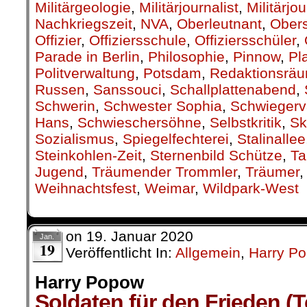
Militärgeologie
,
Militärjournalist
,
Militärjo
Nachkriegszeit
,
NVA
,
Oberleutnant
,
Obers
Offizier
,
Offiziersschule
,
Offiziersschüler
,
Parade in Berlin
,
Philosophie
,
Pinnow
,
Pl
Politverwaltung
,
Potsdam
,
Redaktionsrä
Russen
,
Sanssouci
,
Schallplattenabend
,
Schwerin
,
Schwester Sophia
,
Schwiegerv
Hans
,
Schwieschersöhne
,
Selbstkritik
,
Sk
Sozialismus
,
Spiegelfechterei
,
Stalinallee
Steinkohlen-Zeit
,
Sternenbild Schütze
,
Ta
Jugend
,
Träumender Trommler
,
Träumer
Weihnachtsfest
,
Weimar
,
Wildpark-West
on
19. Januar 2020
Jan.
19
Veröffentlicht In:
Allgemein
,
Harry P
Harry Popow
Soldaten für den Frieden (T