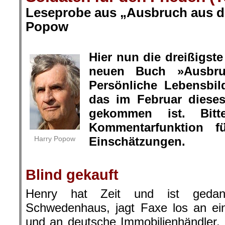
Leseprobe aus „Ausbruch aus de
Popow
.
Hier nun die dreißigs
neuen Buch »Ausbru
Persönliche Lebensbil
das im Februar diese
gekommen ist. Bit
Kommentarfunktion f
Harry Popow
Einschätzungen.
.
Blind gekauft
Henry hat Zeit und ist gedank
Schwedenhaus, jagt Faxe los an ei
und an deutsche Immobilienhändler.