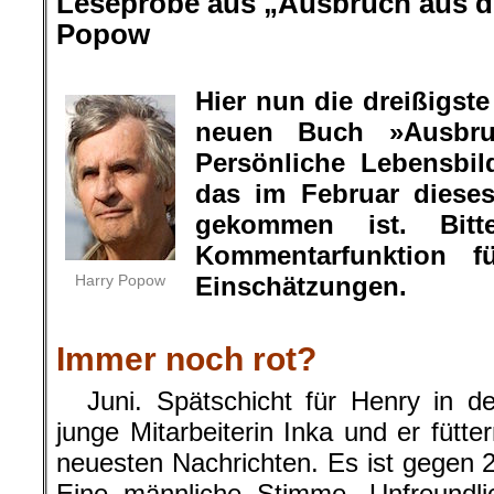
Leseprobe aus „Ausbruch aus de
Popow
.
Hier nun die dreißigs
neuen Buch »Ausbru
Persönliche Lebensbil
das im Februar diese
gekommen ist. Bit
Kommentarfunktion f
Harry Popow
Einschätzungen.
.
Immer noch rot?
Juni. Spätschicht für Henry in der
junge Mitarbeiterin Inka und er fütte
neuesten Nachrichten. Es ist gegen 22
Eine männliche Stimme. Unfreundlic