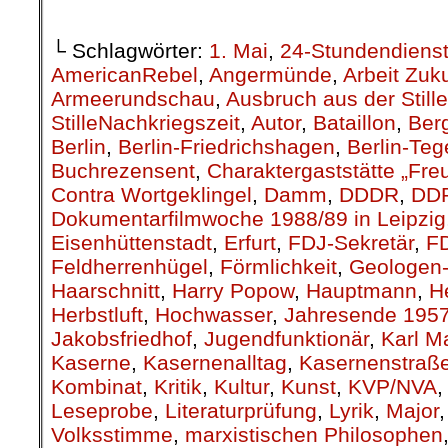
└ Schlagwörter:
1. Mai
,
24-Stundendiens
AmericanRebel
,
Angermünde
,
Arbeit Zuk
Armeerundschau
,
Ausbruch aus der Stille
StilleNachkriegszeit
,
Autor
,
Bataillon
,
Berg
Berlin
,
Berlin-Friedrichshagen
,
Berlin-Teg
Buchrezensent
,
Charaktergaststätte „Fre
Contra Wortgeklingel
,
Damm
,
DDDR
,
DD
Dokumentarfilmwoche 1988/89 in Leipzig
Eisenhüttenstadt
,
Erfurt
,
FDJ-Sekretär
,
F
Feldherrenhügel
,
Förmlichkeit
,
Geologen-
Haarschnitt
,
Harry Popow
,
Hauptmann
,
H
Herbstluft
,
Hochwasser
,
Jahresende 195
Jakobsfriedhof
,
Jugendfunktionär
,
Karl M
Kaserne
,
Kasernenalltag
,
Kasernenstraß
Kombinat
,
Kritik
,
Kultur
,
Kunst
,
KVP/NVA
Leseprobe
,
Literaturprüfung
,
Lyrik
,
Major
Volksstimme
,
marxistischen Philosophen