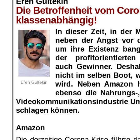
Eren Gültekin
Die Betroffenheit vom Coron
klassenabhängig!
In dieser Zeit, in der
neben der Angst vor 
um ihre Existenz ban
der profitorientierte
auch Gewinner. Desha
nicht im selben Boot, w
Eren Gültekin
wird. Neben Amazon h
ebenso die Nahrungs-
Videokommunikationsindustrie Um
schlagen können.
.
Amazon
Die derzeitige Corona-Krise führte d