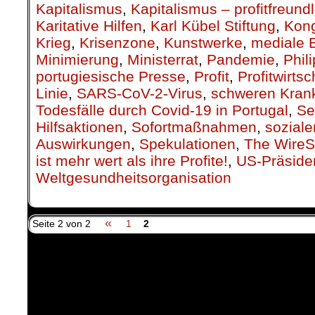
Kapitalismus
,
Kapitalismus – profitfreund
Karitative Hilfen
,
Karl Kübel Stiftung
,
Kon
Krieg
,
Krisenzone
,
Kunstwerke
,
mediale 
Minimierung
,
Ministerrat
,
Pandemie
,
Phil
portugiesische Presse
,
Profit
,
Profitwirtsc
Linie
,
SARS-CoV-2-Virus
,
schweren Krank
Todesfälle durch Covid-19 in Portugal
,
Se
Hilfsaktionen
,
Sofortmaßnahmen
,
soziale
Auswirkungen
,
Spekulationen
,
The WireSt
ist mehr wert als ihre Profite!
,
US-Präside
Weltgesundheitsorganisation
«
Seite 2 von 2
1
2