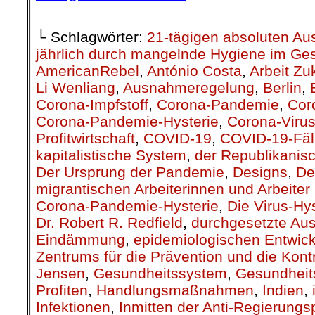
└ Schlagwörter:
21-tägigen absoluten A
jährlich durch mangelnde Hygiene im Ge
AmericanRebel
,
António Costa
,
Arbeit Zu
Li Wenliang
,
Ausnahmeregelung
,
Berlin
,
Corona-Impfstoff
,
Corona-Pandemie
,
Cor
Corona-Pandemie-Hysterie
,
Corona-Viru
Profitwirtschaft
,
COVID-19
,
COVID-19-Fäl
kapitalistische System
,
der Republikanis
Der Ursprung der Pandemie
,
Designs
,
De
migrantischen Arbeiterinnen und Arbeiter 
Corona-Pandemie-Hysterie
,
Die Virus-Hys
Dr. Robert R. Redfield
,
durchgesetzte Au
Eindämmung
,
epidemiologischen Entwic
Zentrums für die Prävention und die Kont
Jensen
,
Gesundheitssystem
,
Gesundheit
Profiten
,
Handlungsmaßnahmen
,
Indien
,
Infektionen
,
Inmitten der Anti-Regierungs