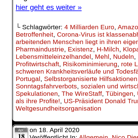
hier geht es weiter »
└ Schlagwörter:
4 Milliarden Euro
,
Amazo
Betroffenheit
,
Corona-Virus ist klassenab
arbeitenden Menschen liegt in ihren eig
Pharmaindustrie
,
Existenz
,
H-Milch
,
Klop
Lebensmitteleinzelhandel
,
Mehl
,
Nudeln
,
Profitwirtschaft
,
Risikominimierung
,
rote L
schweren Krankheitsverläufe und Todesfä
Portugal
,
Selbstorganisierte Hilfsaktionen
Sonntagsfahrverbots
,
sozialen und wirts
Spekulationen
,
The WireStaff
,
Tübingen
,
als ihre Profite!
,
US-Präsident Donald Tr
Weltgesundheitsorganisation
on
18. April 2020
Apr.
18
Veröffentlicht In:
Allgemein
,
Nico Die