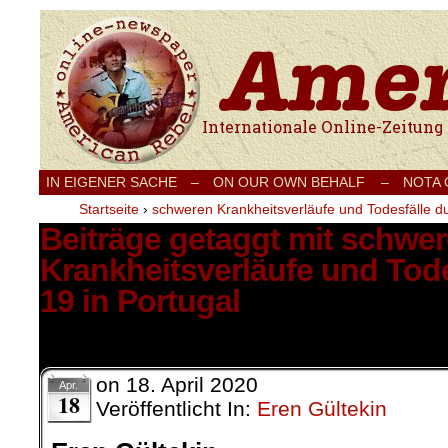
Internationale Onlinezeitung für Frieden
IN EIGENER SACHE
–
ON OUR OWN BEHALF –
NOTA
Startseite
›
schweren Krankheitsverläufe und Todesfälle du
Beiträge getaggt mit schwe
Krankheitsverläufe und Tode
19 in Portugal
12 Ergebnisse.
on
18. April 2020
Apr.
18
Veröffentlicht In:
Eren Gültekin