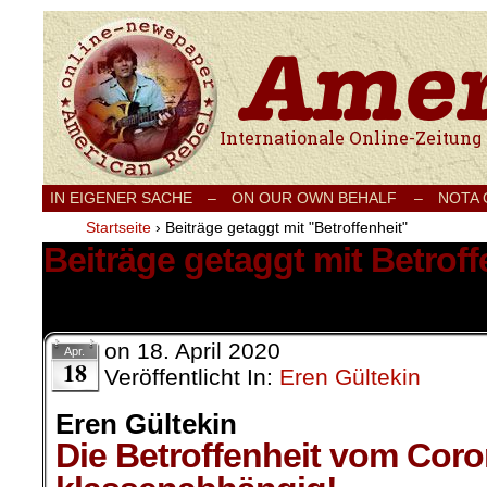
Internationale Onlinezeitung für Frieden
IN EIGENER SACHE
–
ON OUR OWN BEHALF –
NOTA
Startseite
›
Beiträge getaggt mit "Betroffenheit"
Beiträge getaggt mit Betroff
1 Ergebnis.
on
18. April 2020
Apr.
18
Veröffentlicht In:
Eren Gültekin
Eren Gültekin
Die Betroffenheit vom Coron