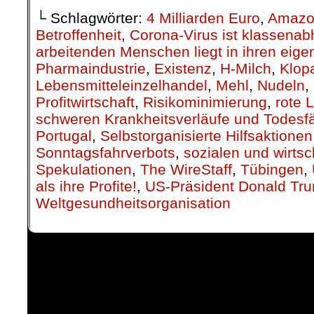
└ Schlagwörter:
4 Milliarden Euro
,
Amazo
Betroffenheit
,
Corona-Virus ist klassenab
arbeitenden Menschen liegt in ihren eig
Pharmaindustrie
,
Existenz
,
H-Milch
,
Klop
Lebensmitteleinzelhandel
,
Mehl
,
Nudeln
,
Profitwirtschaft
,
Risikominimierung
,
rote L
schweren Krankheitsverläufe und Todesfä
Portugal
,
Selbstorganisierte Hilfsaktionen
Sonntagsfahrverbots
,
sozialen und wirts
Spekulationen
,
The WireStaff
,
Tübingen
,
als ihre Profite!
,
US-Präsident Donald Tr
Weltgesundheitsorganisation