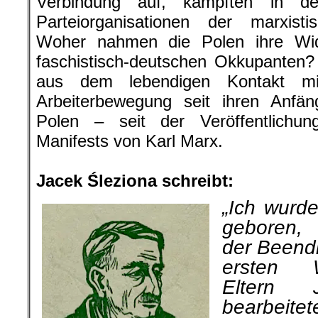
Verbindung auf, kämpften in d
Parteiorganisationen der marxisti
Woher nahmen die Polen ihre Wid
faschistisch-deutschen Okkupanten?
aus dem lebendigen Kontakt mi
Arbeiterbewegung seit ihren Anfä
Polen – seit der Veröffentlichu
Manifests von Karl Marx.
.
Jacek Śleziona schreibt:
„Ich wurd
ge­boren
der Beend
ersten W
Eltern
bearbeitet