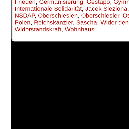
Frieden
,
Germanisierung
,
Gestapo
,
Gymn
Internationale Solidarität
,
Jacek Śleziona
NSDAP
,
Oberschlesien
,
Oberschlesier
,
Os
Polen
,
Reichskanzler
,
Sascha
,
Wider den
Widerstandskraft
,
Wohnhaus