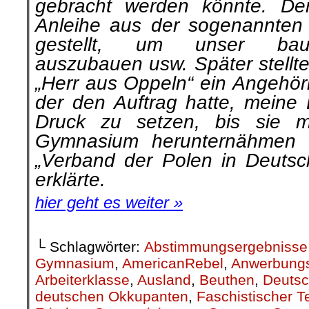
gebracht werden könnte. De
Anleihe aus der soge­nannten „
gestellt, um unser bauf
auszubauen usw. Später stellte
„Herr aus Oppeln“ ein Angehör
der den Auftrag hatte, meine 
Druck zu setzen, bis sie m
Gymnasium herunternähmen
„Verband der Polen in Deutsch
erklärte.
hier geht es weiter »
└ Schlagwörter:
Abstimmungsergebnisse
Gymnasium
,
AmericanRebel
,
Anwerbung
Arbeiterklasse
,
Ausland
,
Beuthen
,
Deutsc
deutschen Okkupanten
,
Faschistischer Te