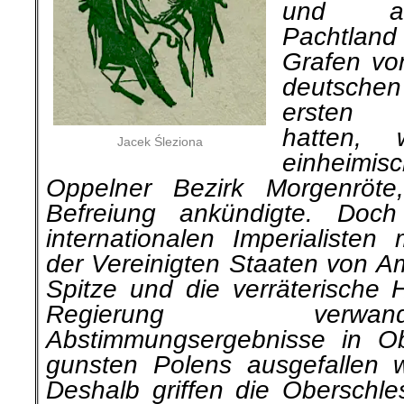
und an
Pachtlan
Grafen vo
deutsche
ersten W
hatten,
Jacek Śleziona
einheim
Oppelner Bezirk Morgenröte
Befreiung ankündigte. Doc
internationalen Imperialisten
der Vereinigten Staaten von Am
Spitze und die verräterische H
Regie­rung verw
Abstimmungsergebnisse in Ob
gunsten Polens ausgefallen w
Deshalb griffen die Oberschle