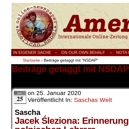
Internationale Onlinezeitung für Frieden
IN EIGENER SACHE
–
ON OUR OWN BEHALF –
NOTA
Startseite
›
Beiträge getaggt mit "NSDAP"
Beiträge getaggt mit NSDAP
1 Ergebnis.
on
25. Januar 2020
Jan.
25
Veröffentlicht In:
Saschas Welt
Sascha
Jacek Śleziona: Erinnerung